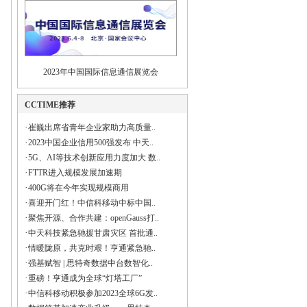
2023年中国国际信息通信展览会
CCTIME推荐
·
崔巍出席省青年企业家助力高质量..
·
2023中国企业信用500强发布 中天..
·
5G、AI等技术创新应用力度加大 数..
·
FTTR进入规模发展加速期
·
400G将在今年实现规模商用
·
喜迎开门红！中信科移动中标中国..
·
聚焦开源、合作共建：openGauss打..
·
中天科技紧急驰援甘肃灾区 首批通..
·
情暖陇原，共克时艰！亨通紧急驰..
·
强基赋智 | 思特奇数据中台数智化..
·
重磅！亨通成为全球“灯塔工厂”
·
中信科移动积极参加2023全球6G发..