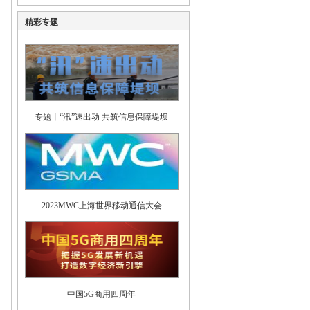
精彩专题
专题丨“汛”速出动 共筑信息保障堤坝
2023MWC上海世界移动通信大会
中国5G商用四周年