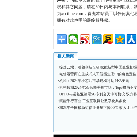
声明：
刊载本文目的在于传播更多行业信
权和其它问题，请在30日内与本网联系，我们将
为#cctime.com，冒充本站员工以任
拥有对此声明的最终解释权。
相关新闻
·
提速云端，引领创新 SAP赋能新型中国企业把
·
电信运营商在生成式人工智能生态中的角色定位
·
机构：2024年小芯片市场规模将达44亿美元
·
机构预测2024年5G智能手机市场：Top3格局不变
·
OPPO与诺基亚签署5G专利交叉许可协议 双方将
·
赋能千行百业 工业互联网让数字化具象化
·
2023年全国移动短信业务量下降0.3% 收入比上年