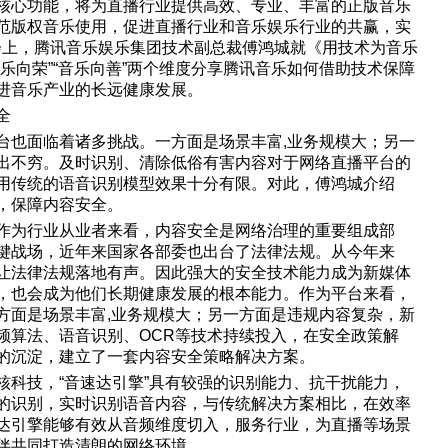
核心功能，将为直播行业提供高效、专业、丰富的正版音乐
范版权音乐使用，促进直播行业和音乐娱乐行业的共赢，实
研讨会上，腾讯音乐娱乐集团技术副总裁傅鸿城就《用技术为音乐
乐向荣”“音乐向善”两个维度分享腾讯音乐如何借助技术保障
进音乐产业的长远健康发展。
全
台也面临着诸多挑战。一方面是场景丰富,业务规模大；另一
出不穷。及时识别、清除低俗有害内容对于网络直播平台的
用传统的语音识别模型效果十分有限。对此，傅鸿城介绍
，保障内容安全。
作为行业从业者来看，内容安全是网络治理的重要组成部
键战场，近年来国家各部委也出台了法律法规。从今年来
让法律法规落地有声。因此强大的安全技术能力成为新媒体
，也会成为他们长期健康发展的根本能力。作为平台来看，
方面是场景丰富,业务规模大；另一方面是违规内容复杂，新
频算法、语音识别、OCR等技术持续投入，在安全政策解
的沉淀，建立了一套内容安全策略解决方案。
核科技，“音速达引擎”具有较强的识别能力、抗干扰能力，
的识别，实时识别语音内容，与传统解决方案相比，在效率
达引擎能够有效从音频维度切入，服务行业，为直播等场景
伴共同打造清朗的网络环境。