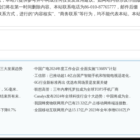
息，本站只提供参考并不构成任何投资及应用建议。如网站内容涉及作品
在第一时间删除内容。本站联系电话为86-010-87765777，邮件后缀
何其他联系方式，进行的“内容核实”、“商务联系”等行为，均不能代表本站。本
·
握三大发展趋势
中国广电2024年度工作会议:全面实施“1368N”计划
·
工信部：已推动超1.4亿台国产智能手机和智能电视适老化..
·
6G行业新标准再出 优选布局场景是发展关键
·
，5G毫米..
联想高管：三年内摩托罗拉成为全球TOP3手机厂商
·
结束所有未..
Canalys发布2024年全球科技行业十大趋势：中国将成为全..
·
我国蜂窝物联网用户已有23.32亿户 占移动网终端连接数..
·
下降0.7%
全国移动互联网用户达15.17亿户 2023年全年净增6316万户