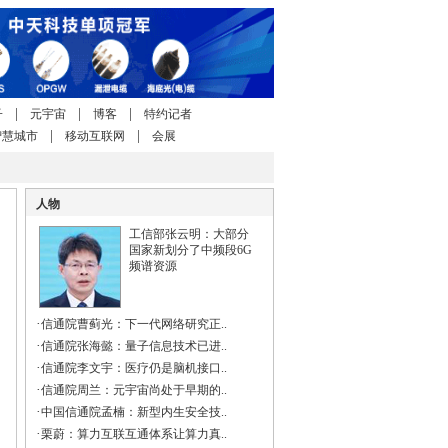
|
|
|
子
元宇宙
博客
特约记者
|
|
智慧城市
移动互联网
会展
人物
工信部张云明：大部分
国家新划分了中频段6G
频谱资源
·
信通院曹蓟光：下一代网络研究正..
·
信通院张海懿：量子信息技术已进..
·
信通院李文宇：医疗仍是脑机接口..
·
信通院周兰：元宇宙尚处于早期的..
·
中国信通院孟楠：新型内生安全技..
·
栗蔚：算力互联互通体系让算力真..