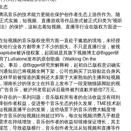
生态
腾讯音乐的技术能力更能在保护创作者生态上游所作为。随
日正式实施，短视频、直播游戏等作品形式被正式归类为“视听
权法》的保护，这标志着短视频、直播等行业在版权方面进一
在短视频的音乐版权使用方面一直处于尴尬的境地，未经授
失给行业各方都带来了不少的损失。不只是直播行业，被视
apitube被诉侵权案，起因就是其旗下视频博主@Bigger研
latone发布的原创歌曲《Walking On the
动诉讼。事后，@Bigger研究所解释称，起初自己版权意识确实
到通知后已将视频全网下架，公司也购买了比较贴近自身风
这样早前被报道的案例还大多限于大家熟知的主播和短视频
，湖南长沙的张女士在抖音上发布了一段宠物猫舔脚趾的视
与广告音乐，被泸州老窖起诉后最终被判道歉并赔偿7万元。
中存在的一系列问题：音乐版权所有者的合法收益没有得到
障创作者权益，促进整个音乐生态的持久发展，TME技术副
短视频直播平台的发展，这些场景下的音乐消费大幅度增
中含音乐的短视频比例超过95%，每次短视频消费几乎都是
需求在持续增加，音乐创作者的收益却很难保证增长，其主
规范，导致盗版横行，音乐创作者无法从短视频和直播等作