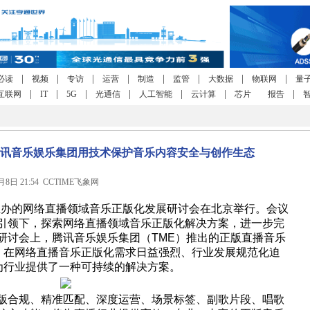
|
|
|
|
|
|
|
|
必读
视频
专访
运营
制造
监管
大数据
物联网
量
|
|
|
|
|
|
|
互联网
IT
5G
光通信
人工智能
云计算
芯片
报告
讯音乐娱乐集团用技术保护音乐内容安全与创作生态
9月8日 21:54 CCTIME飞象网
主办的网络直播领域音乐正版化发展研讨会在北京举行。会议
引领下，探索网络直播领域音乐正版化解决方案，进一步完
研讨会上，腾讯音乐娱乐集团（TME）推出的正版直播音乐
线。在网络直播音乐正版化需求日益强烈、行业发展规范化迫
”为行业提供了一种可持续的解决方案。
版合规、精准匹配、深度运营、场景标签、副歌片段、唱歌