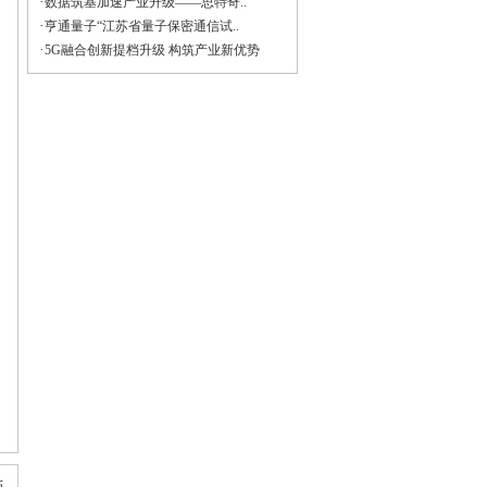
·
数据筑基加速产业升级——思特奇..
·
亨通量子“江苏省量子保密通信试..
·
5G融合创新提档升级 构筑产业新优势