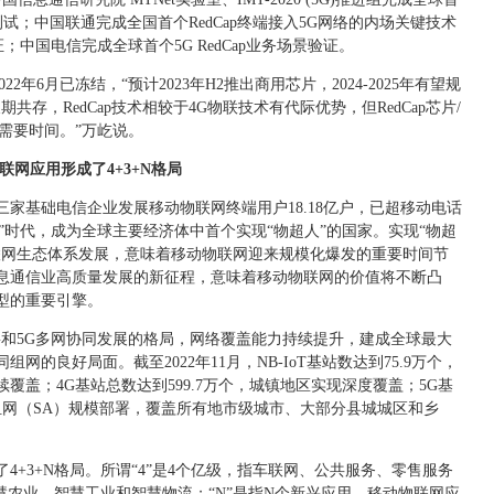
键技术测试；中国联通完成全国首个RedCap终端接入5G网络的内场关键技术
证；中国电信完成全球首个5G RedCap业务场景验证。
022年6月已冻结，“预计2023年H2推出商用芯片，2024-2025年有望规
共存，RedCap技术相较于4G物联技术有代际优势，但RedCap芯片/
需要时间。”万屹说。
联网应用形成了4+3+N格局
，三家基础电信企业发展移动物联网终端用户18.18亿户，已超移动电话
人”时代，成为全球主要经济体中首个实现“物超人”的国家。实现“物超
联网生态体系发展，意味着移动物联网迎来规模化爆发的重要时间节
息通信业高质量发展的新征程，意味着移动物联网的价值将不断凸
型的重要引擎。
、4G和5G多网协同发展的格局，网络覆盖能力持续提升，建成全球最大
的良好局面。截至2022年11月，NB-IoT基站数达到75.9万个，
覆盖；4G基站总数达到599.7万个，城镇地区实现深度覆盖；5G基
独立组网（SA）规模部署，覆盖所有地市级城市、大部分县城城区和乡
4+3+N格局。所谓“4”是4个亿级，指车联网、公共服务、零售服务
智慧农业、智慧工业和智慧物流；“N”是指N个新兴应用。移动物联网应