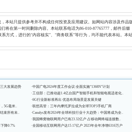
息，本站只提供参考并不构成任何投资及应用建议。如网站内容涉及作品
在第一时间删除内容。本站联系电话为86-010-87765777，邮件后缀
何其他联系方式，进行的“内容核实”、“商务联系”等行为，均不能代表本站。本
·
握三大发展趋势
中国广电2024年度工作会议:全面实施“1368N”计划
·
工信部：已推动超1.4亿台国产智能手机和智能电视适老化..
·
6G行业新标准再出 优选布局场景是发展关键
·
，5G毫米..
联想高管：三年内摩托罗拉成为全球TOP3手机厂商
·
结束所有未..
Canalys发布2024年全球科技行业十大趋势：中国将成为全..
·
我国蜂窝物联网用户已有23.32亿户 占移动网终端连接数..
·
下降0.7%
全国移动互联网用户达15.17亿户 2023年全年净增6316万户