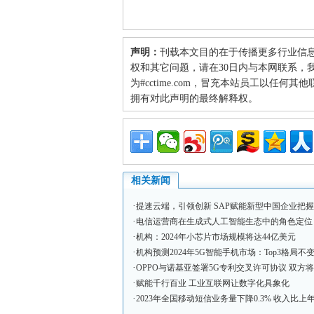
声明：
刊载本文目的在于传播更多行业信
权和其它问题，请在30日内与本网联系，我们将
为#cctime.com，冒充本站员工以任
拥有对此声明的最终解释权。
相关新闻
·
提速云端，引领创新 SAP赋能新型中国企业把
·
电信运营商在生成式人工智能生态中的角色定位
·
机构：2024年小芯片市场规模将达44亿美元
·
机构预测2024年5G智能手机市场：Top3格局不变
·
OPPO与诺基亚签署5G专利交叉许可协议 双方将
·
赋能千行百业 工业互联网让数字化具象化
·
2023年全国移动短信业务量下降0.3% 收入比上年