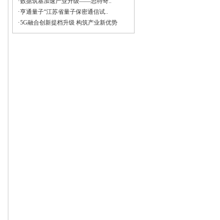
·
数据筑基加速产业升级——思特奇..
·
亨通量子“江苏省量子保密通信试..
·
5G融合创新提档升级 构筑产业新优势