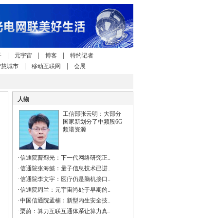
|
|
|
子
元宇宙
博客
特约记者
|
|
智慧城市
移动互联网
会展
人物
工信部张云明：大部分
国家新划分了中频段6G
频谱资源
·
信通院曹蓟光：下一代网络研究正..
·
信通院张海懿：量子信息技术已进..
·
信通院李文宇：医疗仍是脑机接口..
·
信通院周兰：元宇宙尚处于早期的..
·
中国信通院孟楠：新型内生安全技..
·
栗蔚：算力互联互通体系让算力真..