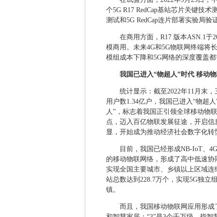
个5G R17 RedCap基站芯片关
测试和5G RedCap连片部署实验局验
在商用方面，R17 版本ASN.1于2
模商用。未来4G和5G物联网终端将长期
模组成本下降和5G网络的深度覆盖都
我国已进入“物超人”时代 移动物
统计显示：截至2022年11月末
用户数1.34亿户，我国已进入“物超
人”，标志着我国正引领全球移动物
点，迈入百亿物联发展征途，开启信
显，开始成为推动经济社会数字化转
目前，我国已经形成NB-IoT
的移动物联网络，形成了高中低速协同组网
实现全国主要城市、乡镇以上区域连续
站总数达到228.7万个，实现5G
镇。
而且，我国移动物联网应用形成了
和智慧家居；“3”是3个千万级，指