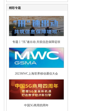
精彩专题
专题丨“汛”速出动 共筑信息保障堤坝
2023MWC上海世界移动通信大会
中国5G商用四周年