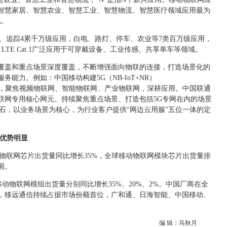
智慧家居、智慧农业、智慧工业、智慧物流、智慧医疗领域应用最为
亿。
烟感、追踪4累千万级应用，白电、路灯、停车、农业等7类百万级应用，
LTE Cat.1广泛应用于可穿戴设备、工业传感、共享单车等领域。
覆盖和重点场景深度覆盖，不断增强面向物联的连接，打造场景化的
能力。例如：中国移动构建5G（NB-IoT+NR）
精品网络，聚焦视频物联网、智能物联网、产业物联网，深耕应用。中国联通
物联网专用核心网元。持续聚焦重点场景、打造包括5G专网在内的场景
石，以业务场景为核心，为行业客户提供“网边云用服”五位一体的定
商优势明显
移动物联网芯片出货量同比增长35%，全球移动物联网模块芯片出货量排
国。
全球移动物联网模组出货量分别同比增长35%、20%、2%。中国厂商在全
，移远通信持续占据市场份额首位，广和通、日海智能、中国移动、
编 辑：马秋月