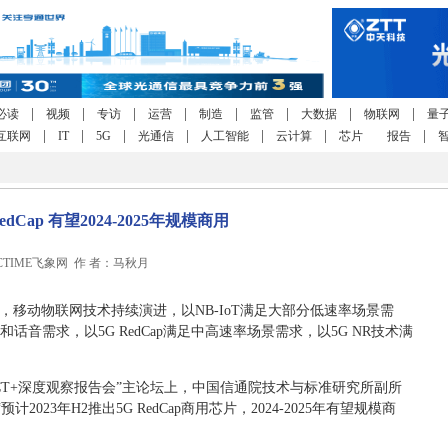
|
|
|
|
|
|
|
|
必读
视频
专访
运营
制造
监管
大数据
物联网
量
|
|
|
|
|
|
|
互联网
IT
5G
光通信
人工智能
云计算
芯片
报告
RedCap 有望2024-2025年规模商用
0 CCTIME飞象网 作 者：马秋月
，移动物联网技术持续演进，以NB-IoT满足大部分低速率场景需
和话音需求，以5G RedCap满足中高速率场景需求，以5G NR技术满
ICT+深度观察报告会”主论坛上，中国信通院技术与标准研究所副所
023年H2推出5G RedCap商用芯片，2024-2025年有望规模商