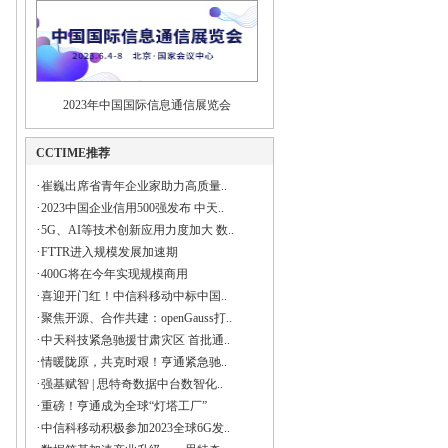
2023年中国国际信息通信展览会
CCTIME推荐
·
崔巍出席省青年企业家助力高质量..
·
2023中国企业信用500强发布 中天..
·
5G、AI等技术创新应用力度加大 数..
·
FTTR进入规模发展加速期
·
400G将在今年实现规模商用
·
喜迎开门红！中信科移动中标中国..
·
聚焦开源、合作共建：openGauss打..
·
中天科技紧急驰援甘肃灾区 首批通..
·
情暖陇原，共克时艰！亨通紧急驰..
·
强基赋智 | 思特奇数据中台数智化..
·
重磅！亨通成为全球“灯塔工厂”
·
中信科移动积极参加2023全球6G发..