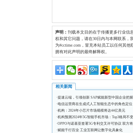
声明：
刊载本文目的在于传播更多行业信
权和其它问题，请在30日内与本网联系，我们将
为#cctime.com，冒充本站员工以任
拥有对此声明的最终解释权。
相关新闻
·
提速云端，引领创新 SAP赋能新型中国企业把
·
电信运营商在生成式人工智能生态中的角色定位
·
机构：2024年小芯片市场规模将达44亿美元
·
机构预测2024年5G智能手机市场：Top3格局不变
·
OPPO与诺基亚签署5G专利交叉许可协议 双方将
·
赋能千行百业 工业互联网让数字化具象化