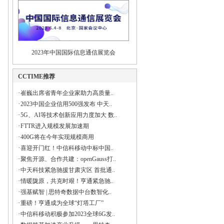
2023年中国国际信息通信展览会
CCTIME推荐
·
崔巍出席省青年企业家助力高质量..
·
2023中国企业信用500强发布 中天..
·
5G、AI等技术创新应用力度加大 数..
·
FTTR进入规模发展加速期
·
400G将在今年实现规模商用
·
喜迎开门红！中信科移动中标中国..
·
聚焦开源、合作共建：openGauss打..
·
中天科技紧急驰援甘肃灾区 首批通..
·
情暖陇原，共克时艰！亨通紧急驰..
·
强基赋智 | 思特奇数据中台数智化..
·
重磅！亨通成为全球“灯塔工厂”
·
中信科移动积极参加2023全球6G发..