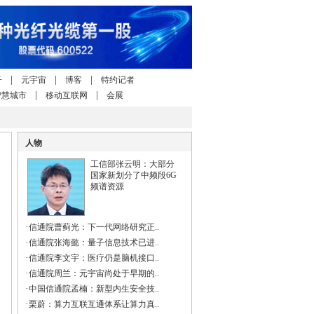
|
|
|
子
元宇宙
博客
特约记者
|
|
智慧城市
移动互联网
会展
人物
工信部张云明：大部分
国家新划分了中频段6G
频谱资源
·
信通院曹蓟光：下一代网络研究正..
·
信通院张海懿：量子信息技术已进..
·
信通院李文宇：医疗仍是脑机接口..
·
信通院周兰：元宇宙尚处于早期的..
·
中国信通院孟楠：新型内生安全技..
·
栗蔚：算力互联互通体系让算力真..