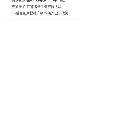
·
数据筑基加速产业升级——思特奇..
·
亨通量子“江苏省量子保密通信试..
·
5G融合创新提档升级 构筑产业新优势