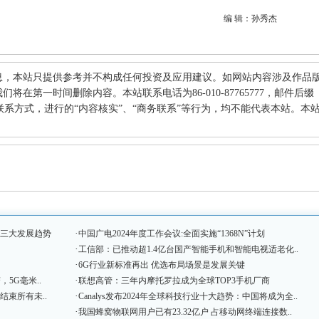
编 辑：孙秀杰
息，本站只提供参考并不构成任何投资及应用建议。如网站内容涉及作品
在第一时间删除内容。本站联系电话为86-010-87765777，邮件后缀
何其他联系方式，进行的“内容核实”、“商务联系”等行为，均不能代表本站。本
·
握三大发展趋势
中国广电2024年度工作会议:全面实施“1368N”计划
·
工信部：已推动超1.4亿台国产智能手机和智能电视适老化..
·
6G行业新标准再出 优选布局场景是发展关键
·
，5G毫米..
联想高管：三年内摩托罗拉成为全球TOP3手机厂商
·
结束所有未..
Canalys发布2024年全球科技行业十大趋势：中国将成为全..
·
我国蜂窝物联网用户已有23.32亿户 占移动网终端连接数..