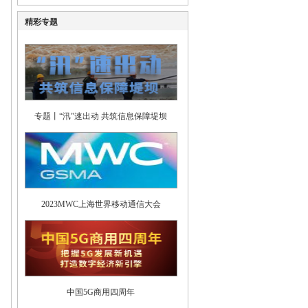
精彩专题
专题丨“汛”速出动 共筑信息保障堤坝
2023MWC上海世界移动通信大会
中国5G商用四周年