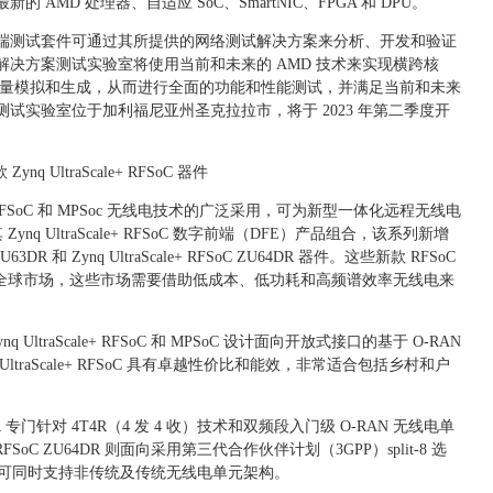
AMD 处理器、自适应 SoC、SmartNIC、FPGA 和 DPU。
端到端测试套件可通过其所提供的网络测试解决方案来分析、开发和验证
决方案测试实验室将使用当前和未来的 AMD 技术来实现横跨核
的通信流量模拟和生成，从而进行全面的功能和性能测试，并满足当前和未来
试实验室位于加利福尼亚州圣克拉拉市，将于 2023 年第二季度开
nq UltraScale+ RFSoC 器件
aScale+ RFSoC 和 MPSoc 无线电技术的广泛采用，可为新型一体化远程无线电
nq UltraScale+ RFSoC 数字前端（DFE）产品组合，该系列新增
ZU63DR 和 Zynq UltraScale+ RFSoC ZU64DR 器件。这些新款 RFSoC
部署至全球市场，这些市场需要借助低成本、低功耗和高频谱效率无线电来
 UltraScale+ RFSoC 和 MPSoC 设计面向开放式接口的基于 O-RAN
UltraScale+ RFSoC 具有卓越性价比和能效，非常适合包括乡村和户
 ZU63DR 专门针对 4T4R（4 发 4 收）技术和双频段入门级 O-RAN 无线电单
e+ RFSoC ZU64DR 则面向采用第三代合作伙伴计划（3GPP）split-8 选
 应用，可同时支持非传统及传统无线电单元架构。