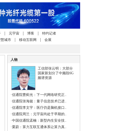
|
|
|
子
元宇宙
博客
特约记者
|
|
智慧城市
移动互联网
会展
人物
工信部张云明：大部分
国家新划分了中频段6G
频谱资源
·
信通院曹蓟光：下一代网络研究正..
·
信通院张海懿：量子信息技术已进..
·
信通院李文宇：医疗仍是脑机接口..
·
信通院周兰：元宇宙尚处于早期的..
·
中国信通院孟楠：新型内生安全技..
·
栗蔚：算力互联互通体系让算力真..