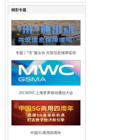
精彩专题
专题丨“汛”速出动 共筑信息保障堤坝
2023MWC上海世界移动通信大会
中国5G商用四周年