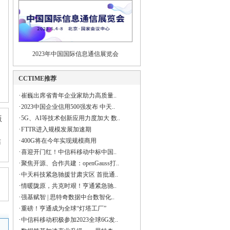
2023年中国国际信息通信展览会
CCTIME推荐
·
崔巍出席省青年企业家助力高质量..
·
2023中国企业信用500强发布 中天..
·
5G、AI等技术创新应用力度加大 数..
版
·
FTTR进入规模发展加速期
·
400G将在今年实现规模商用
站
·
喜迎开门红！中信科移动中标中国..
·
聚焦开源、合作共建：openGauss打..
·
中天科技紧急驰援甘肃灾区 首批通..
·
情暖陇原，共克时艰！亨通紧急驰..
·
强基赋智 | 思特奇数据中台数智化..
·
重磅！亨通成为全球“灯塔工厂”
·
中信科移动积极参加2023全球6G发..