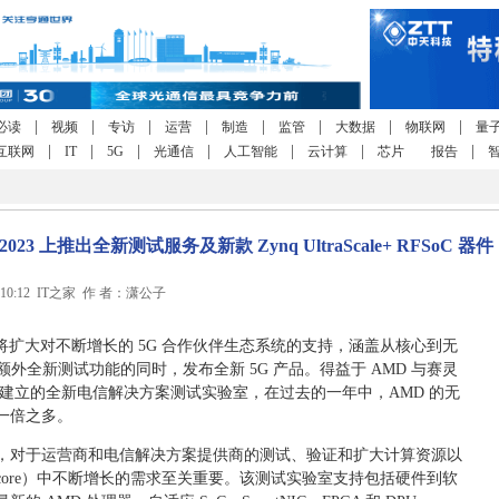
|
|
|
|
|
|
|
|
必读
视频
专访
运营
制造
监管
大数据
物联网
量
|
|
|
|
|
|
|
互联网
IT
5G
光通信
人工智能
云计算
芯片
报告
2023 上推出全新测试服务及新款 Zynq UltraScale+ RFSoC 器件
 10:12 IT之家 作 者：潇公子
方宣布将扩大对不断增长的 5G 合作伙伴生态系统的支持，涵盖从核心到无
外全新测试功能的同时，发布全新 5G 产品。得益于 AMD 与赛灵
合作建立的全新电信解决方案测试实验室，在过去的一年中，AMD 的无
一倍之多。
，对于运营商和电信解决方案提供商的测试、验证和扩大计算资源以
-to-core）中不断增长的需求至关重要。该测试实验室支持包括硬件到软