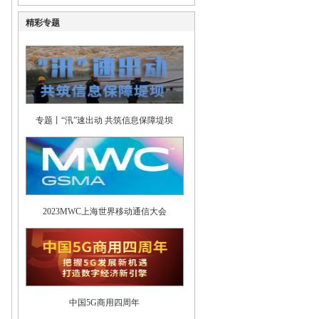
精彩专题
专题丨“汛”速出动 共筑信息保障堤坝
2023MWC上海世界移动通信大会
中国5G商用四周年