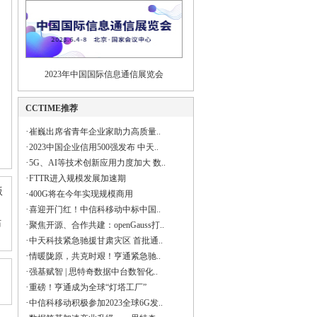
2023年中国国际信息通信展览会
CCTIME推荐
·
崔巍出席省青年企业家助力高质量..
·
2023中国企业信用500强发布 中天..
·
5G、AI等技术创新应用力度加大 数..
·
FTTR进入规模发展加速期
版
·
400G将在今年实现规模商用
·
喜迎开门红！中信科移动中标中国..
站
·
聚焦开源、合作共建：openGauss打..
·
中天科技紧急驰援甘肃灾区 首批通..
·
情暖陇原，共克时艰！亨通紧急驰..
·
强基赋智 | 思特奇数据中台数智化..
·
重磅！亨通成为全球“灯塔工厂”
·
中信科移动积极参加2023全球6G发..