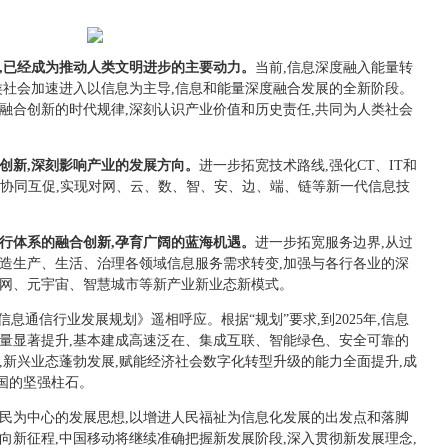
,
已经
成为推动人类文明进步的主要动力。
当前,信息深度融入能量转
类社会加速进入以信息为主导,信息和能量深度融合发展的全新阶段。
融合创新的时代规律,深刻认识产业价值和历史责任,共同为人类社会
创新,深刻影响产业的发展方向。
进一步拓宽技术路线,强化CT、IT和
的协同互促,实现对网、云、数、智、安、边、端、链等新一代信息技
行体系的融合创新,孕育广阔的蓝海机遇。
进一步拓宽服务边界,从过
创造生产、生活、治理各领域信息服务需求转变,加强与各行各业的深
联网、元宇宙、智慧城市等新产业新业态新模式。
信息通信行业发展规划》遥相呼应。根据“规划”要求,到2025年,信息
质量显著提升,基本建成高速泛在、集成互联、智能绿色、安全可靠的
,新兴业态蓬勃发展,赋能经济社会数字化转型升级的能力全面提升,成
国的坚强柱石。
人民为中心的发展思想,以增进人民福祉为信息化发展的出发点和落脚
向新征程,中国移动将继续准确把握新发展阶段,深入贯彻新发展理念,