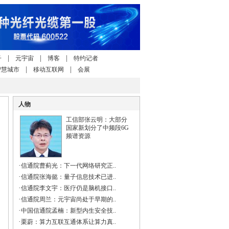
|
|
|
子
元宇宙
博客
特约记者
|
|
智慧城市
移动互联网
会展
人物
工信部张云明：大部分
国家新划分了中频段6G
频谱资源
·
信通院曹蓟光：下一代网络研究正..
·
信通院张海懿：量子信息技术已进..
·
信通院李文宇：医疗仍是脑机接口..
·
信通院周兰：元宇宙尚处于早期的..
·
中国信通院孟楠：新型内生安全技..
·
栗蔚：算力互联互通体系让算力真..