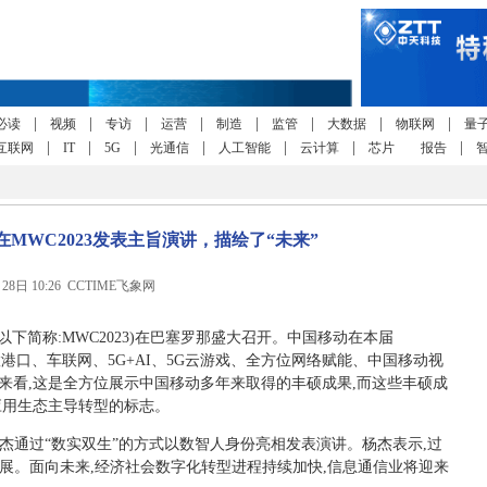
|
|
|
|
|
|
|
|
必读
视频
专访
运营
制造
监管
大数据
物联网
量
|
|
|
|
|
|
|
互联网
IT
5G
光通信
人工智能
云计算
芯片
报告
MWC2023发表主旨演讲，描绘了“未来”
月28日 10:26 CCTIME飞象网
会(以下简称:MWC2023)在巴塞罗那盛大召开。中国移动在本届
慧港口、车联网、5G+AI、5G云游戏、全方位网络赋能、中国移动视
来看,这是全方位展示中国移动多年来取得的丰硕成果,而这些丰硕成
应用生态主导转型的标志。
杰通过“数实双生”的方式以数智人身份亮相发表演讲。杨杰表示,过
发展。面向未来,经济社会数字化转型进程持续加快,信息通信业将迎来