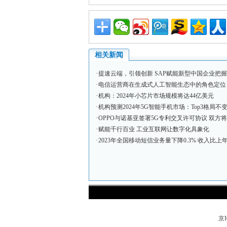
相关新闻
·
提速云端，引领创新 SAP赋能新型中国企业把
·
电信运营商在生成式人工智能生态中的角色定位
·
机构：2024年小芯片市场规模将达44亿美元
·
机构预测2024年5G智能手机市场：Top3格局不变
·
OPPO与诺基亚签署5G专利交叉许可协议 双方将
·
赋能千行百业 工业互联网让数字化具象化
·
2023年全国移动短信业务量下降0.3% 收入比上年
京I