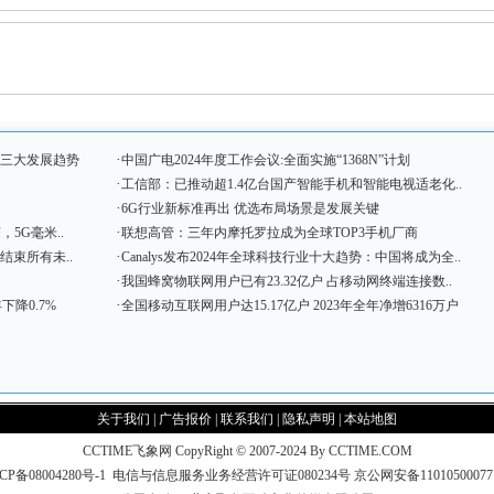
·
握三大发展趋势
中国广电2024年度工作会议:全面实施“1368N”计划
·
工信部：已推动超1.4亿台国产智能手机和智能电视适老化..
·
6G行业新标准再出 优选布局场景是发展关键
·
，5G毫米..
联想高管：三年内摩托罗拉成为全球TOP3手机厂商
·
结束所有未..
Canalys发布2024年全球科技行业十大趋势：中国将成为全..
·
我国蜂窝物联网用户已有23.32亿户 占移动网终端连接数..
·
下降0.7%
全国移动互联网用户达15.17亿户 2023年全年净增6316万户
关于我们
|
广告报价
|
联系我们
|
隐私声明
|
本站地图
CCTIME飞象网 CopyRight © 2007-2024 By CCTIME.COM
CP备08004280号-1
电信与信息服务业务经营许可证080234号
京公网安备1101050007