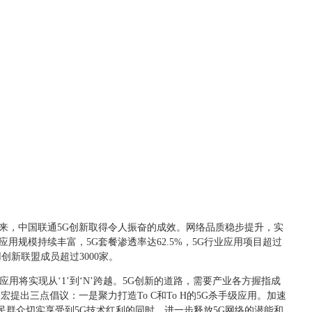
以来，中国联通5G创新取得令人振奋的成效。网络品质稳步提升，实
用规模持续丰富，5G套餐渗透率达62.5%，5G行业应用项目超过
用创新联盟成员超过3000家。
5G应用将实现从‘1’到‘N’跨越。5G创新的道路，需要产业各方握指成
提出三点倡议：一是聚力打造To C和To H的5G杀手级应用。加速
民群众切实享受到5G技术红利的同时，进一步释放5G网络的潜能和