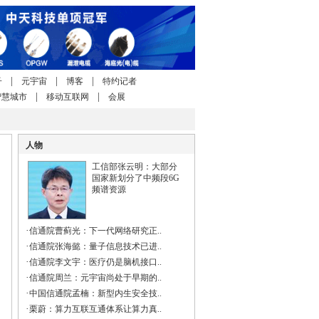
|
|
|
子
元宇宙
博客
特约记者
|
|
智慧城市
移动互联网
会展
人物
工信部张云明：大部分
国家新划分了中频段6G
频谱资源
·
信通院曹蓟光：下一代网络研究正..
·
信通院张海懿：量子信息技术已进..
·
信通院李文宇：医疗仍是脑机接口..
·
信通院周兰：元宇宙尚处于早期的..
·
中国信通院孟楠：新型内生安全技..
·
栗蔚：算力互联互通体系让算力真..