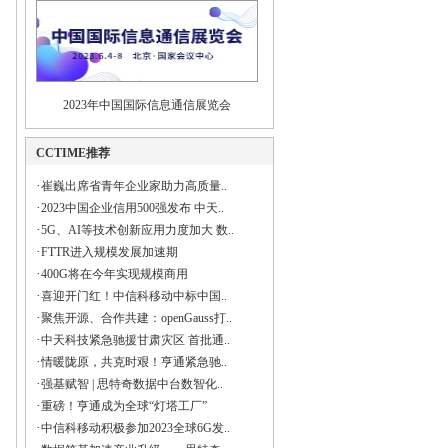
2023年中国国际信息通信展览会
CCTIME推荐
·
崔巍出席省青年企业家助力高质量..
·
2023中国企业信用500强发布 中天..
·
5G、AI等技术创新应用力度加大 数..
·
FTTR进入规模发展加速期
·
400G将在今年实现规模商用
·
喜迎开门红！中信科移动中标中国..
·
聚焦开源、合作共建：openGauss打..
·
中天科技紧急驰援甘肃灾区 首批通..
·
情暖陇原，共克时艰！亨通紧急驰..
·
强基赋智 | 思特奇数据中台数智化..
·
重磅！亨通成为全球“灯塔工厂”
·
中信科移动积极参加2023全球6G发..