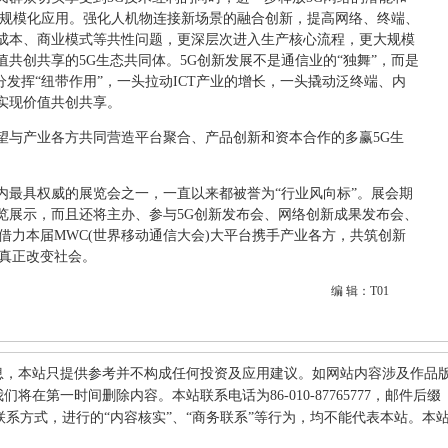
的5G规模化应用。强化人机物连接新场景的融合创新，提高网络、终端、
成本、商业模式等共性问题，更深层次进入生产核心流程，更大规模
共创共享的5G生态共同体。5G创新发展不是通信业的“独舞”，而是
分发挥“纽带作用”，一头拉动ICT产业的增长，一头撬动泛终端、内
实现价值共创共享。
望与产业各方共同营造平台聚合、产品创新和资本合作的多赢5G生
内最具权威的展览会之一，一直以来都被誉为“行业风向标”。展会期
览展示，而且还将主办、参与5G创新发布会、网络创新成果发布会、
借力本届MWC(世界移动通信大会)大平台携手产业各方，共筑创新
G真正改变社会。
编 辑：T01
息，本站只提供参考并不构成任何投资及应用建议。如网站内容涉及作品
在第一时间删除内容。本站联系电话为86-010-87765777，邮件后缀
何其他联系方式，进行的“内容核实”、“商务联系”等行为，均不能代表本站。本