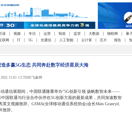
|
|
|
|
|
|
|
|
必读
视频
专访
运营
制造
监管
大数据
物联网
量
|
|
|
|
|
|
|
互联网
IT
5G
光通信
人工智能
云计算
芯片
报告
造多赢5G生态 共同奔赴数字经济星辰大海
月28日 15:03 CCTIME飞象网
界移动通信展期间，中国联通隆重举办“5G创新引领 扬帆数智未来——
示中国联通与行业合作伙伴在5G创新方面的最新成果，共同加速数智
视频致辞。GSMA(全球移动通信系统协会)会长Mats Granryd、
并致辞。