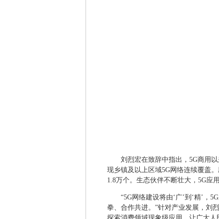
刘烈宏在致辞中指出，5G商用
现乡镇及以上区域5G网络连续覆盖。应
1.8万个。生态伙伴不断壮大，5G应
“5G网络建设将由‘广’到‘精’，
拳、合作共进。”针对产业发展，刘烈宏
探索消费领域现象级应用，让广大人