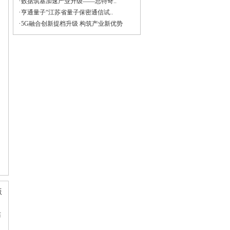
·
数据筑基加速产业升级——思特奇..
·
亨通量子“江苏省量子保密通信试..
·
5G融合创新提档升级 构筑产业新优势
版
站