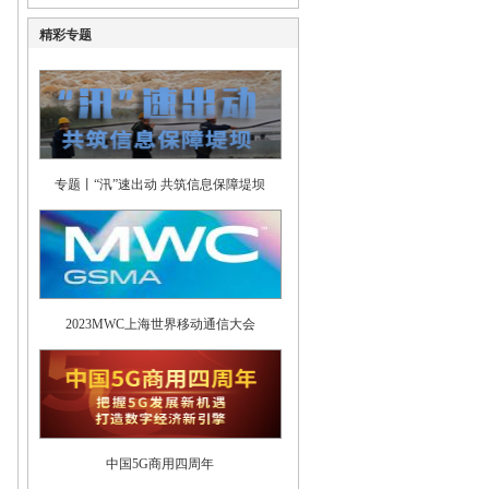
精彩专题
专题丨“汛”速出动 共筑信息保障堤坝
2023MWC上海世界移动通信大会
中国5G商用四周年