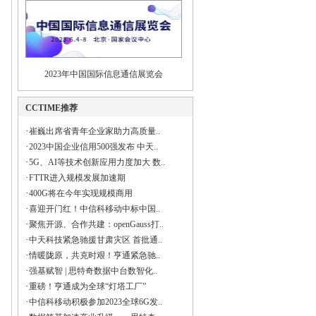
2023年中国国际信息通信展览会
CCTIME推荐
·
崔巍出席省青年企业家助力高质量..
·
2023中国企业信用500强发布 中天..
·
5G、AI等技术创新应用力度加大 数..
·
FTTR进入规模发展加速期
·
400G将在今年实现规模商用
·
喜迎开门红！中信科移动中标中国..
·
聚焦开源、合作共建：openGauss打..
·
中天科技紧急驰援甘肃灾区 首批通..
·
情暖陇原，共克时艰！亨通紧急驰..
·
强基赋智 | 思特奇数据中台数智化..
·
重磅！亨通成为全球“灯塔工厂”
·
中信科移动积极参加2023全球6G发..