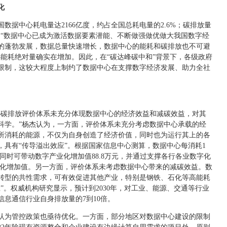
化
国数据中心耗电量达2166亿度，约占全国总耗电量的2.6%；碳排放量
4%。“数据中心已成为激活数据要素潜能、不断做强做优做大我国数字经
的蓬勃发展，数据总量快速增长，数据中心的能耗和碳排放也不可避
能耗绝对量确实在增加。因此，在“碳达峰碳中和”背景下，各级政府
限制，这较大程度上制约了数据中心在支撑数字经济发展、助力全社
心碳排放评价体系未充分体现数据中心的经济效益和减碳效益，对其
科学。”杨杰认为，一方面，评价体系未充分考虑数据中心承载的经
所消耗的能源，不仅为自身创造了经济价值，同时也为运行其上的各
，具有“传导溢出效应”。根据国家信息中心测算，数据中心每消耗1
，同时可带动数字产业化增加值88.8万元，并通过支撑各行各业数字化
数字化增加值。另一方面，评价体系未考虑数据中心带来的减碳效益。数
转型的共性需求，可有效促进其他产业，特别是钢铁、石化等高能耗
”。权威机构研究显示，预计到2030年，对工业、能源、交通等行业
息通信行业自身排放量的7到10倍。
认为管控政策也亟待优化。一方面，部分地区对数据中心建设的限制