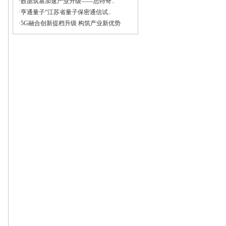
·
数据筑基加速产业升级——思特奇..
·
亨通量子“江苏省量子保密通信试..
·
5G融合创新提档升级 构筑产业新优势