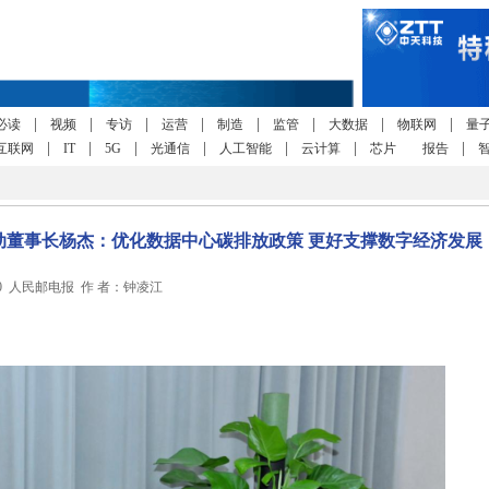
|
|
|
|
|
|
|
|
必读
视频
专访
运营
制造
监管
大数据
物联网
量
|
|
|
|
|
|
|
互联网
IT
5G
光通信
人工智能
云计算
芯片
报告
动董事长杨杰：优化数据中心碳排放政策 更好支撑数字经济发展
1:00 人民邮电报 作 者：钟凌江