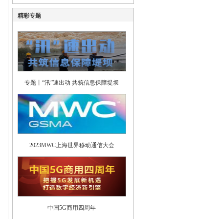
精彩专题
专题丨“汛”速出动 共筑信息保障堤坝
2023MWC上海世界移动通信大会
中国5G商用四周年