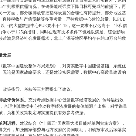
2022年除现有资源整合和企业建设有边缘计算自用需求的项目外，原则
2025年则根据供需情况，在确保能耗强度下降目标可完成的前提下，再
另一方面，部分碳排放管控指标设置的合理性有待提升。部分地区基
、直接税收与产值贡献等多重考量，严控数据中心建设总量。以PUE
以上的大型数据中心PUE要小于1.15，这一要求不仅远高于工业和信
力争小于1.25的指引，同时在现有技术条件下也难以满足。综合影响
较难满足经济社会发展需求，北上广深等地区平均存在约10万台的数
量发展
《数字中国建设整体布局规划》，对夯实数字中国建设基础、系统优
。无论是国家战略要求，还是建设实际需要，数据中心高质量建设的
、政策指导、考核等三方面提出了建议。
排放评价体系。
充分考虑数据中心促进数字经济发展的“传导溢出效
”，合理测算数据中心拉动数字经济发展的整体能源产出率，科学衡量
献，为相关政策制定与实施提供有效参考依据。
单列进程。
建议结合《“十四五”国家重大项目能耗单列实施方案》，
导文件，加强国家部委与地方政府的协同联动，明确报审及后续落实