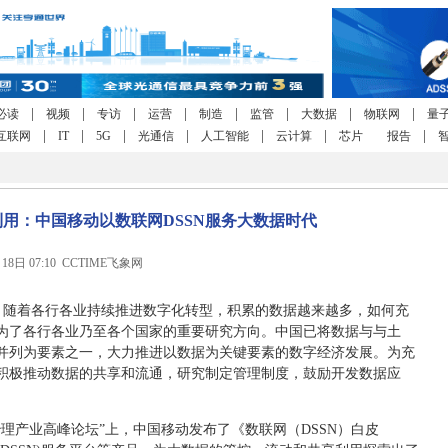
|
|
|
|
|
|
|
|
必读
视频
专访
运营
制造
监管
大数据
物联网
量
|
|
|
|
|
|
|
互联网
IT
5G
光通信
人工智能
云计算
芯片
报告
用：中国移动以数联网DSSN服务大数据时代
月18日 07:10 CCTIME飞象网
，随着各行各业持续推进数字化转型，积累的数据越来越多，如何充
为了各行各业乃至各个国家的重要研究方向。中国已将数据与与土
并列为要素之一，大力推进以数据为关键要素的数字经济发展。为充
积极推动数据的共享和流通，研究制定管理制度，鼓励开发数据应
理产业高峰论坛”上，中国移动发布了《数联网（DSSN）白皮