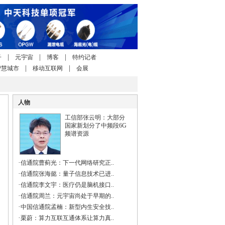
|
|
|
子
元宇宙
博客
特约记者
|
|
智慧城市
移动互联网
会展
人物
工信部张云明：大部分
国家新划分了中频段6G
频谱资源
·
信通院曹蓟光：下一代网络研究正..
·
信通院张海懿：量子信息技术已进..
·
信通院李文宇：医疗仍是脑机接口..
·
信通院周兰：元宇宙尚处于早期的..
·
中国信通院孟楠：新型内生安全技..
·
栗蔚：算力互联互通体系让算力真..