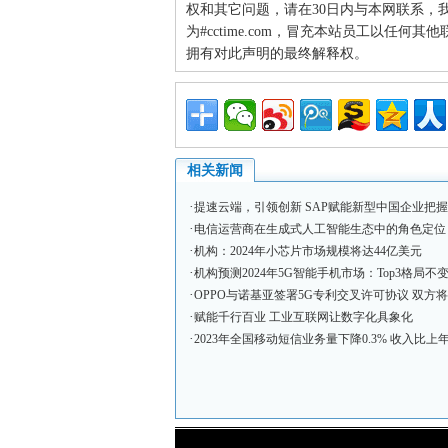
权和其它问题，请在30日内与本网联系，我们将
为#cctime.com，冒充本站员工以任
拥有对此声明的最终解释权。
相关新闻
·
提速云端，引领创新 SAP赋能新型中国企业把
·
电信运营商在生成式人工智能生态中的角色定位
·
机构：2024年小芯片市场规模将达44亿美元
·
机构预测2024年5G智能手机市场：Top3格局不变
·
OPPO与诺基亚签署5G专利交叉许可协议 双方将
·
赋能千行百业 工业互联网让数字化具象化
·
2023年全国移动短信业务量下降0.3% 收入比上年