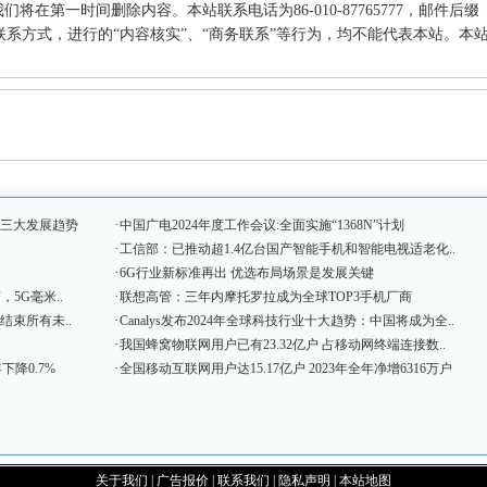
在第一时间删除内容。本站联系电话为86-010-87765777，邮件后缀
何其他联系方式，进行的“内容核实”、“商务联系”等行为，均不能代表本站。本
·
握三大发展趋势
中国广电2024年度工作会议:全面实施“1368N”计划
·
工信部：已推动超1.4亿台国产智能手机和智能电视适老化..
·
6G行业新标准再出 优选布局场景是发展关键
·
，5G毫米..
联想高管：三年内摩托罗拉成为全球TOP3手机厂商
·
结束所有未..
Canalys发布2024年全球科技行业十大趋势：中国将成为全..
·
我国蜂窝物联网用户已有23.32亿户 占移动网终端连接数..
·
下降0.7%
全国移动互联网用户达15.17亿户 2023年全年净增6316万户
关于我们
|
广告报价
|
联系我们
|
隐私声明
|
本站地图