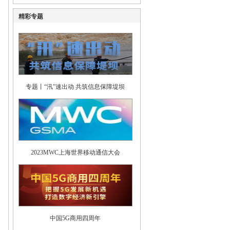
精彩专题
专题丨“汛”速出动 共筑信息保障堤坝
2023MWC上海世界移动通信大会
中国5G商用四周年