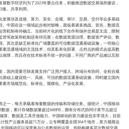
展数字经济列为了2023年重点任务，积极推进数据交易场所建设，
归集、共享利用。
化发展涉及连接、算力、安全、合规、审计、交易、交付等众多基础
程。中国在这一领域起步相对较晚，面临着诸多挑战。首先，数据流
运营机制有待确立。当前碎片化的线下合作和场外交易是主流，限制
监管等政策和机制还有待完善；在数据资源治理、数据资产评估、数
强。其次是缺乏标准化广域覆盖的可信数据流通基础设施，一些核心
要素流通领域的主流技术，但其私有化部署、点对点的模式会提高数
以保障，而且存在技术标准不统一的问题，不同厂商的产品难以互联
。
发，国内需要尽快发展支持广泛用户接入、跨域分布协同、全程合规
此基础上建设统一、高效、可信的数据流通基础设施，同时建立国内
要素市场规范化、标准化、规模化、产业化发展。
商之一，每天承载着海量数据的传输和存储任务。据统计，中国移动
7PB数据，累计存储数据量超过600PB，拥有分布式协同计算节点超过
的储算、数据及工具开放能力。中国移动的算力建设也非常强大，目前
，累计投产云服务器超71万台，云专网覆盖全国304个地市，算力规模达
础设施，中国移动可以深度参与公共数据的运营，协助构建多层次数据交易