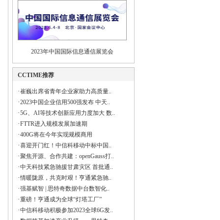
2023年中国国际信息通信展览会
CCTIME推荐
·
崔巍出席省青年企业家助力高质量..
·
2023中国企业信用500强发布 中天..
·
5G、AI等技术创新应用力度加大 数..
·
FTTR进入规模发展加速期
·
400G将在今年实现规模商用
·
喜迎开门红！中信科移动中标中国..
·
聚焦开源、合作共建：openGauss打..
·
中天科技紧急驰援甘肃灾区 首批通..
·
情暖陇原，共克时艰！亨通紧急驰..
·
强基赋智 | 思特奇数据中台数智化..
·
重磅！亨通成为全球“灯塔工厂”
·
中信科移动积极参加2023全球6G发..