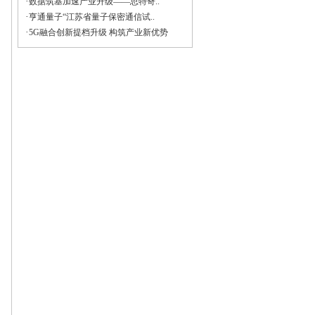
·
数据筑基加速产业升级——思特奇..
·
亨通量子“江苏省量子保密通信试..
·
5G融合创新提档升级 构筑产业新优势