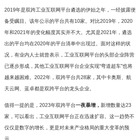
2019年是双跨工业互联网平台遴选的伊始之年，一经披露便
备受瞩目。该年公示的平台共有10家。对比2019年，2020
年和2021年的变化幅度其实并不大。尤其是2021年，遴选
出的平台均在2020年的平台清单中出现过。面对这样的状
况，有业内人士就曾表示，工业互联网平台的头部企业阵营
已逐步形成，其他工业互联网平台企业实现“弯道超车”也将
越来越困难。2022年，双跨平台共28家，其中卡奥斯、航
天云网、蓝卓都是双跨平台的龙头企业。
值得一提的是，2023年双跨平台
一夜暴增
，
新增数量达23
家，可以看出，工业互联网平台正在迅速扩容。这一趋势不
仅仅是数字的增长，更是对未来产业格局的重大变革的预
示。