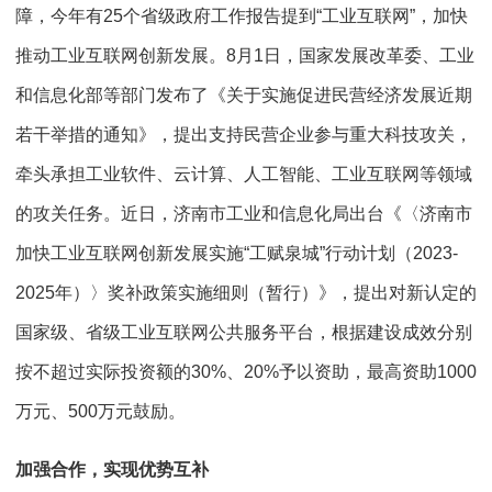
障，今年有25个省级政府工作报告提到“工业互联网”，加快
推动工业互联网创新发展。8月1日，国家发展改革委、工业
和信息化部等部门发布了《关于实施促进民营经济发展近期
若干举措的通知》，提出支持民营企业参与重大科技攻关，
牵头承担工业软件、云计算、人工智能、工业互联网等领域
的攻关任务。近日，济南市工业和信息化局出台《〈济南市
加快工业互联网创新发展实施“工赋泉城”行动计划（2023-
2025年）〉奖补政策实施细则（暂行）》，提出对新认定的
国家级、省级工业互联网公共服务平台，根据建设成效分别
按不超过实际投资额的30%、20%予以资助，最高资助1000
万元、500万元鼓励。
加强合作，实现优势互补