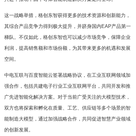
这一战略举措，格创东智获得更多的技术资源和创新能力，
其综合产品竞争力得到极大提升，并跻身国内EAP产品第一
梯队。不仅如此，格创东智也可以减少市场竞争，保障企业
利润，提高销售额和市场份额，为其带来更多的机遇和发展
空间。
中电互联与百度智能云签署战略协议，在工业互联网领域加
强合作，包括共建电子行业工业互联网平台，共同开发和推
广先进智能化解决方案。对于当前广受关注的大模型技术，
双方也将探索和孵化在质量、工艺、供应链等多个场景的智
能制造大模型，通过加强战略合作，共同促进智慧产业领域
的创新发展。