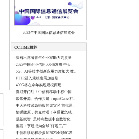
2023年中国国际信息通信展览会
CCTIME推荐
·
崔巍出席省青年企业家助力高质量..
·
2023中国企业信用500强发布 中天..
·
5G、AI等技术创新应用力度加大 数..
·
FTTR进入规模发展加速期
·
400G将在今年实现规模商用
·
喜迎开门红！中信科移动中标中国..
·
聚焦开源、合作共建：openGauss打..
·
中天科技紧急驰援甘肃灾区 首批通..
·
情暖陇原，共克时艰！亨通紧急驰..
·
强基赋智 | 思特奇数据中台数智化..
·
重磅！亨通成为全球“灯塔工厂”
·
中信科移动积极参加2023全球6G发..