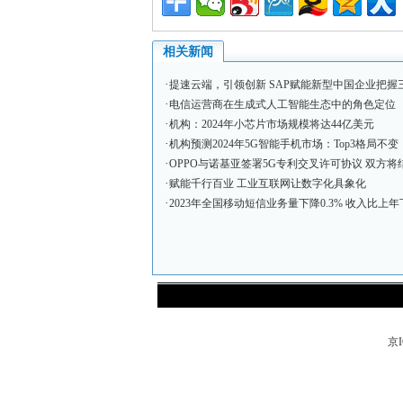
相关新闻
·
提速云端，引领创新 SAP赋能新型中国企业把握
·
电信运营商在生成式人工智能生态中的角色定位
·
机构：2024年小芯片市场规模将达44亿美元
·
机构预测2024年5G智能手机市场：Top3格局不变，
·
OPPO与诺基亚签署5G专利交叉许可协议 双方将结
·
赋能千行百业 工业互联网让数字化具象化
·
2023年全国移动短信业务量下降0.3% 收入比上年下
京I