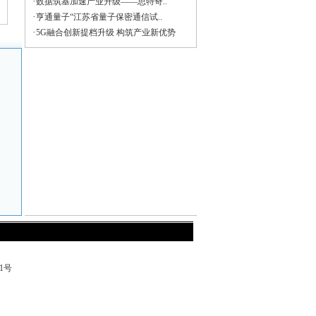
·
数据筑基加速产业升级——思特奇..
·
亨通量子“江苏省量子保密通信试..
·
5G融合创新提档升级 构筑产业新优势
71号