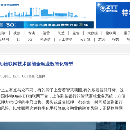
|
|
|
|
|
|
|
|
必读
视频
专访
运营
制造
监管
大数据
物联网
量
|
|
|
|
|
|
|
互联网
IT
5G
光通信
人工智能
云计算
芯片
报告
动物联网技术赋能金融业数智化转型
年1月8日 15:43 CCTIME飞象网
上去有点与众不同，有的脖子上套着智慧项圈,有的戴着智慧耳标。这
国移动OneNET物联网平台，上传到某银行的智慧畜牧业务系统，方便
抵押方把抵押的牛只出售、丢失或反复抵押，都会第一时间反馈到银行
的风险。以物联网这种数字化手段降低金融业的融资风险，正是物联网
。