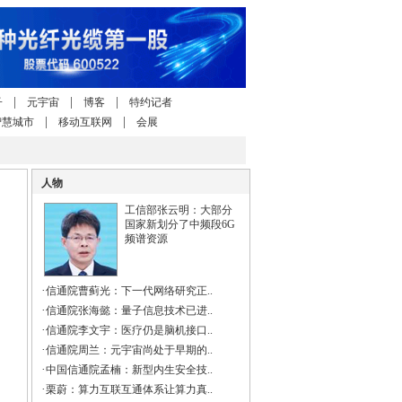
|
|
|
子
元宇宙
博客
特约记者
|
|
智慧城市
移动互联网
会展
人物
工信部张云明：大部分
国家新划分了中频段6G
频谱资源
·
信通院曹蓟光：下一代网络研究正..
·
信通院张海懿：量子信息技术已进..
·
信通院李文宇：医疗仍是脑机接口..
·
信通院周兰：元宇宙尚处于早期的..
·
中国信通院孟楠：新型内生安全技..
·
栗蔚：算力互联互通体系让算力真..