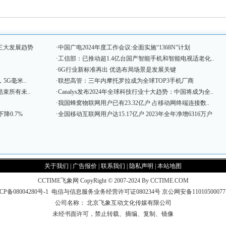
·
三大发展趋势
中国广电2024年度工作会议:全面实施“1368N”计划
·
工信部：已推动超1.4亿台国产智能手机和智能电视适老化..
·
6G行业新标准再出 优选布局场景是发展关键
·
5G毫米..
联想高管：三年内摩托罗拉成为全球TOP3手机厂商
·
束所有未..
Canalys发布2024年全球科技行业十大趋势：中国将成为全..
·
我国蜂窝物联网用户已有23.32亿户 占移动网终端连接数..
·
降0.7%
全国移动互联网用户达15.17亿户 2023年全年净增6316万户
关于我们
|
广告报价
|
联系我们
|
隐私声明
|
本站地图
CCTIME飞象网 CopyRight © 2007-2024 By CCTIME.COM
CP备08004280号-1
电信与信息服务业务经营许可证080234号
京公网安备1101050007
公司名称： 北京飞象互动文化传媒有限公司
未经书面许可，禁止转载、摘编、复制、镜像