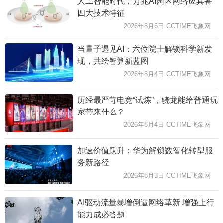
人工智能时代，万兆AI园区网络应具备
四大技术特征
2026年8月6日 CCTIME飞象网
当量子遇见AI：六位院士解锁科学新发
现，共绘智算新蓝图
2026年8月4日 CCTIME飞象网
历经最严苛电竞“试炼”，骁龙能给普通玩
家带来什么？
2026年8月4日 CCTIME飞象网
加速价值跃升：华为解锁数智化转型服
务新路径
2026年8月3日 CCTIME飞象网
AI驱动流量暴增倒逼网络革新 增强上行
能力成必答题