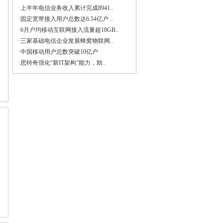
·
上半年电信业务收入累计完成8941..
·
固定宽带接入用户总数达6.54亿户 ..
·
6月户均移动互联网接入流量超18GB..
·
三家基础电信企业发展蜂窝物联网..
·
中国移动用户总数突破10亿户
·
思特奇强化“新IT架构”能力，助..
。