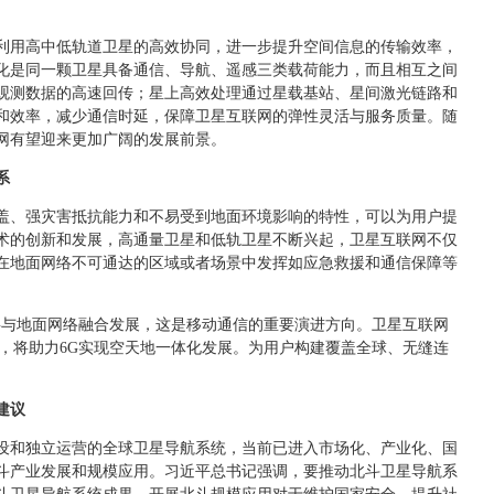
利用高中低轨道卫星的高效协同，进一步提升空间信息的传输效率，
化是同一颗卫星具备通信、导航、遥感三类载荷能力，而且相互之间
观测数据的高速回传；星上高效处理通过星载基站、星间激光链路和
和效率，减少通信时延，保障卫星互联网的弹性灵活与服务质量。随
网有望迎来更加广阔的发展前景。
系
盖、强灾害抵抗能力和不易受到地面环境影响的特性，可以为用户提
术的创新和发展，高通量卫星和低轨卫星不断兴起，卫星互联网不仅
在地面网络不可通达的区域或者场景中发挥如应急救援和通信保障等
将与地面网络融合发展，这是移动通信的重要演进方向。卫星互联网
键，将助力6G实现空天地一体化发展。为用户构建覆盖全球、无缝连
建议
设和独立运营的全球卫星导航系统，当前已进入市场化、产业化、国
斗产业发展和规模应用。习近平总书记强调，要推动北斗卫星导航系