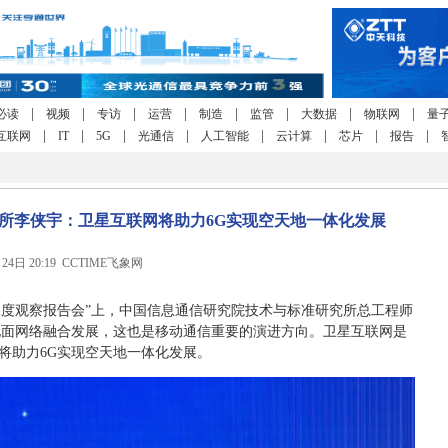
|
|
|
|
|
|
|
|
必读
视频
专访
运营
制造
监管
大数据
物联网
量
|
|
|
|
|
|
|
|
互联网
IT
5G
光通信
人工智能
云计算
芯片
报告
所李侠宇：卫星互联网将助力6G实现空天地一体化发展
月24日 20:19 CCTIME飞象网
通院深度观察报告会”上，中国信息通信研究院技术与标准研究所总工程师
地面网络融合发展，这也是移动通信重要的演进方向。卫星互联网是
将助力6G实现空天地一体化发展。