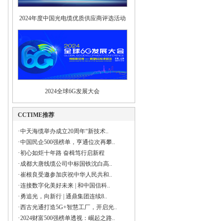
2024年度中国光电缆优质供应商评选活动
2024全球6G发展大会
CCTIME推荐
·
中天海缆举办成立20周年“新技术..
·
中国民企500强榜单，亨通位次再攀..
·
初心如炬十年路 奋楫笃行启新程
·
成都大唐线缆公司中标国铁沈白高..
·
崔根良受邀参加庆祝中华人民共和..
·
连接数字化美好未来 | 和中国信科..
·
勇追光，向新行 | 通鼎集团连续8..
·
西古光通打造5G+智慧工厂，开启光..
·
2024财富500强榜单透视：崛起之路..