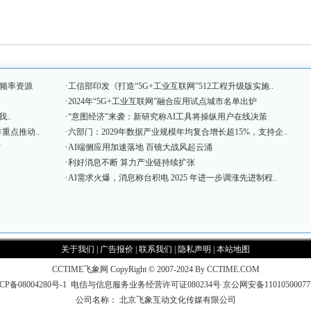
·
段频率资源
工信部印发《打造“5G+工业互联网”512工程升级版实施..
·
2024年“5G+工业互联网”融合应用试点城市名单出炉
·
..
“意图经济”来袭：新研究称AI工具将操纵用户在线决策
·
重点推动..
六部门：2029年数据产业规模年均复合增长超15%，支持企..
·
布
AI端侧应用加速落地 百镜大战风起云涌
·
利好消息不断 算力产业链持续扩张
·
AI需求火爆，消息称台积电 2025 年进一步调涨先进制程..
关于我们
|
广告报价
|
联系我们
|
隐私声明
|
本站地图
CCTIME飞象网 CopyRight © 2007-2024 By CCTIME.COM
CP备08004280号-1
电信与信息服务业务经营许可证080234号
京公网安备1101050007
公司名称： 北京飞象互动文化传媒有限公司