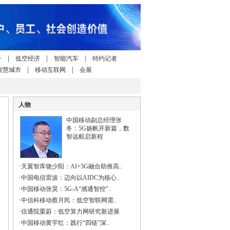
|
|
|
子
低空经济
智能汽车
特约记者
|
|
智慧城市
移动互联网
会展
人物
中国移动副总经理张
冬：5G扬帆开新篇，数
智远航启新程
·
天翼智库饶少阳：AI+5G融合助推高..
·
中国电信雷波：迈向以AIDC为核心..
·
中国移动张昊：5G-A“感通智控”..
·
中信科移动蔡月民：低空智联网需..
·
信通院栗蔚：低空算力网研究新进展
·
中国移动黄宇红：践行“四链”深..