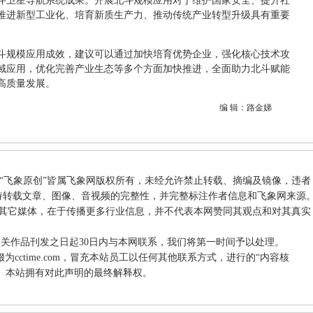
斗卫星导航系统成果。开展北斗规模应用对于维护国家安全、提升社
推进新型工业化、培育新质生产力、推动传统产业转型升级具有重要
斗规模应用成效，建议可以通过加快培育优势企业，强化核心技术攻
域应用，优化完善产业生态等多个方面加快推进，全面助力北斗赋能
高质量发展。
编 辑：路金娣
和“飞象原创”皆属飞象网版权所有，未经允许禁止转载、摘编及镜像，违者
持转载文章、图像、音视频的完整性，并完整标注作者信息和飞象网来源
载自其它媒体，在于传播更多行业信息，并不代表本网赞同其观点和对其真实
相关作品刊发之日起30日内与本网联系，我们将第一时间予以处理。
件后缀为cctime.com，冒充本站员工以任何其他联系方式，进行的“内容核
站。本站拥有对此声明的最终解释权。