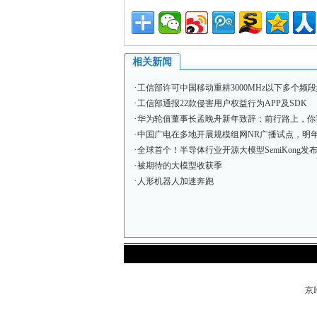
相关新闻
·
工信部许可中国移动重耕3000MHz以下多个频
·
工信部通报22款侵害用户权益行为APP及SDK
·
华为轮值董事长孟晚舟新年致辞：​前行路上，你我
·
中国广电在多地开展规模组网NR广播试点，明年
·
全球首个！半导体行业开源大模型SemiKong发
·
被期待的大模型收获季
·
人形机器人加速奔跑
京I