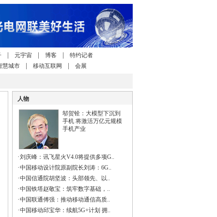
|
|
|
子
元宇宙
博客
特约记者
|
|
智慧城市
移动互联网
会展
人物
邬贺铨：大模型下沉到
手机 将激活万亿元规模
手机产业
·
刘庆峰：讯飞星火V4.0将提供多项G..
·
中国移动设计院原副院长刘涛：6G..
·
中国信通院胡坚波：头部领先、以..
·
中国铁塔赵敬宝：筑牢数字基础，..
·
中国联通傅强：推动移动通信高质..
·
中国移动邱宝华：续航5G+计划 拥..