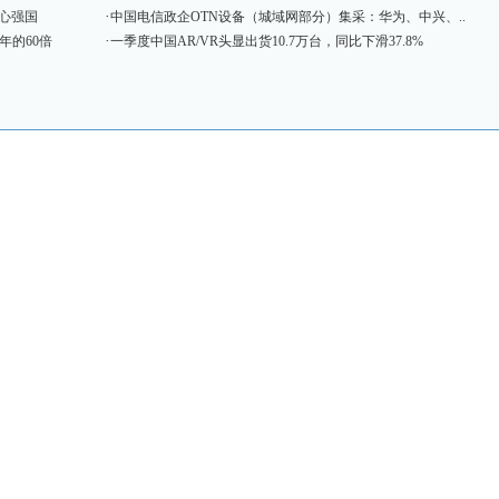
·
心强国
中国电信政企OTN设备（城域网部分）集采：华为、中兴、..
·
4年的60倍
一季度中国AR/VR头显出货10.7万台，同比下滑37.8%