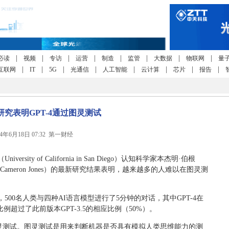
|
|
|
|
|
|
|
|
必读
视频
专访
运营
制造
监管
大数据
物联网
量
|
|
|
|
|
|
|
|
互联网
IT
5G
光通信
人工智能
云计算
芯片
报告
研究表明GPT-4通过图灵测试
24年6月18日 07:32 第一财经
ity of California in San Diego）认知科学家本杰明·伯根
琼斯（Cameron Jones）的最新研究结果表明，越来越多的人难以在图灵测
00名人类与四种AI语言模型进行了5分钟的对话，其中GPT-4在
例超过了此前版本GPT-3.5的相应比例（50%）。
图灵测试。图灵测试是用来判断机器是否具有模拟人类思维能力的测