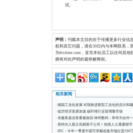
试。
声明：
刊载本文目的在于传播更多行业信
权和其它问题，请在30日内与本网联系，我们将
为#cctime.com，冒充本站员工以任
拥有对此声明的最终解释权。
相关新闻
·
德国工业化发展 对我推进新型工业化的启示和
·
低空经济发展加速 碳纤维行业迎增量市场
·
传服务器业务要被收回 神州数码：和华为合作
·
英特尔入股立讯精密子公司！知情人士透露细节
·
IDC：今年一季度中国可穿戴设备市场出货3367万