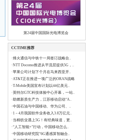
第24届中国国际光电博览会
CCTIME推荐
·
烽火通信与中铁十一局签订战略合..
·
NTT Docomo推进从平流层提供5G，..
·
苹果公司计划下个月在马来西亚开..
·
AT&T正在推进一项广泛的ORAN战略
·
T-Mobile美国宣布计划以44亿美元..
·
英特尔GTC科技体验中心开幕，一站..
·
助燃新质生产力，江苏移动启动“A..
·
中国石油与中国移动、华为公司、..
·
1－4月我国软件业务收入3.8万亿元..
·
当棉纺业遇上5G！有经典味道，更..
·
“人工智能+”行动，中国移动怎么..
·
中国移动研究院“6G通感算智融合..