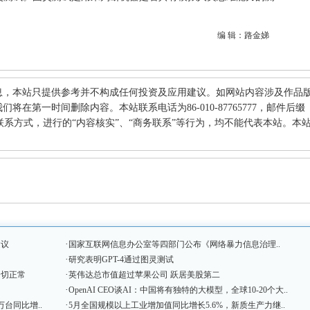
编 辑：路金娣
息，本站只提供参考并不构成任何投资及应用建议。如网站内容涉及作品
在第一时间删除内容。本站联系电话为86-010-87765777，邮件后缀
何其他联系方式，进行的“内容核实”、“商务联系”等行为，均不能代表本站。本
·
建议
国家互联网信息办公室等四部门公布《网络暴力信息治理..
·
研究表明GPT-4通过图灵测试
·
一切正常
英伟达总市值超过苹果公司 跃居美股第二
·
OpenAI CEO谈AI：中国将有独特的大模型，全球10-20个大..
·
台同比增..
5月全国规模以上工业增加值同比增长5.6%，新质生产力继..