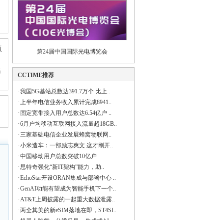
版
第24届中国国际光电博览会
站
CCTIME推荐
·
我国5G基站总数达391.7万个 比上..
·
上半年电信业务收入累计完成8941..
·
固定宽带接入用户总数达6.54亿户 ..
·
6月户均移动互联网接入流量超18GB..
·
三家基础电信企业发展蜂窝物联网..
·
小米造车：一部励志爽文 这才刚开..
·
中国移动用户总数突破10亿户
·
思特奇强化“新IT架构”能力，助..
·
EchoStar开设ORAN集成与部署中心 ..
·
GenAI功能有望成为智能手机下一个..
·
AT&T上周披露的一起重大数据泄露..
·
两全其美的新eSIM落地在即，ST4SI..