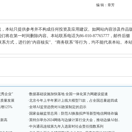
编 辑：章芳
息，本站只提供参考并不构成任何投资及应用建议。如网站内容涉及作品
在第一时间删除内容。本站联系电话为86-010-87765777，邮件后缀
何其他联系方式，进行的“内容核实”、“商务联系”等行为，均不能代表本站。本
·
优秀企业”
数据基础设施加快落地 全国一体化算力网建设提速
·
高质量发展
北京今年上半年累计上线大模型71款，占全国总量超四成
·
增125%
全球AI监管趋势对AI政策制定的启示
·
国家金融监管总局：防范AI换脸拟声等新型电信网络诈骗
·
来新高
英特尔举办2024网络与边缘计算行业大会，推动边缘AI创..
·
中兴通讯连续第九年入选富时社会责任指数系列