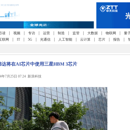
|
|
|
|
|
|
|
|
必读
视频
专访
运营
制造
监管
大数据
物联网
量
|
|
|
|
|
|
|
|
互联网
IT
5G
光通信
人工智能
云计算
芯片
报告
达将在AI芯片中使用三星HBM 3芯片
24年7月25日 07:24 新浪科技