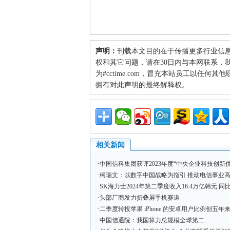
声明：
刊载本文目的在于传播更多行业信
权和其它问题，请在30日内与本网联系，我们将
为#cctime.com，冒充本站员工以任
拥有对此声明的最终解释权。
相关新闻
·
中国信科集团获评2023年度“中央企业科技创新
·
柯瑞文：以数字中国战略为指引 推动电信事业
·
SK海力士2024年第二季度收入16.4万亿韩元 同比
·
头部厂商发力折叠屏手机赛道
·
二季度转投苹果 iPhone 的安卓用户比例创五年
·
中国信通院：我国算力总规模全球第二