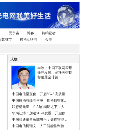
|
|
|
子
元宇宙
博客
特约记者
|
|
智慧城市
移动互联网
会展
人物
尚冰：中国互联网应用
蓬勃发展，多项关键指
标位居全球第一
·
中国电信梁宝俊：开启5G-A高质量..
·
中国移动总经理何飚：推动数智化..
·
联想杨元庆：在AI的辅助之下，人..
·
华为汪涛：加速5G-A发展，开启移..
·
中国联通董事长陈忠岳：拥抱智能 ..
·
中国电信柯瑞文：人工智能推到信..