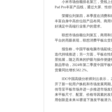
小米市场份额排名第三，受线上促销
Pad Pro丰富产品线，通过大屏、
荣耀位列第四，本季度在消费和商
丰富自身中高价位段产品布局。商用
好满足中高端行业客户的需求。
联想市场份额位列第五，商用和消费
平台的亮眼表现，联想消费平板出货
报告称，中国平板电脑市场延续大屏
迭代持续推进；另一方面，平板在性
景拓展，随之而来的护眼与操作便捷
新品带动，2024年第二季度中国平板电
货量同比增长582.2%。
IDC中国高级分析师刘云表示，
开了新一轮用户换机和市场发展周期
传导至平板市场并进一步推进市场发展
来平板尺寸、配置、价格等因素的发展
用创新是未来AI赛道下激发平板潜