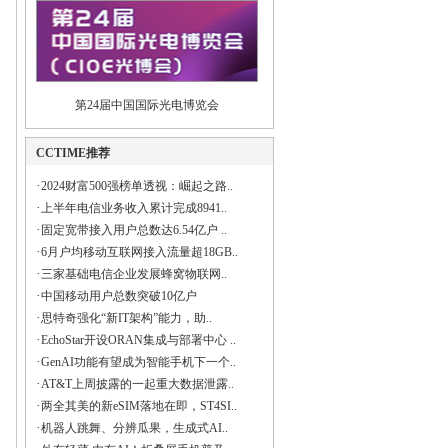
第24届中国国际光电博览会
CCTIME推荐
·
2024财富500强榜单透视：崛起之路..
·
上半年电信业务收入累计完成8941..
·
固定宽带接入用户总数达6.54亿户 ..
·
6月户均移动互联网接入流量超18GB..
·
三家基础电信企业发展蜂窝物联网..
·
中国移动用户总数突破10亿户
·
思特奇强化“新IT架构”能力，助..
·
EchoStar开设ORAN集成与部署中心 ..
·
GenAI功能有望成为智能手机下一个..
·
AT&T上周披露的一起重大数据泄露..
·
两全其美的新eSIM落地在即，ST4SI..
·
机器人跳舞、分辨瓜果，生成式AI..