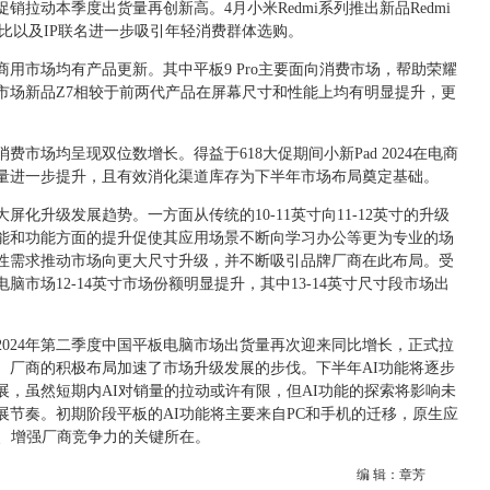
拉动本季度出货量再创新高。4月小米Redmi系列推出新品Redmi
性价比以及IP联名进一步吸引年轻消费群体选购。
用市场均有产品更新。其中平板9 Pro主要面向消费市场，帮助荣耀
市场新品Z7相较于前两代产品在屏幕尺寸和性能上均有明显提升，更
市场均呈现双位数增长。得益于618大促期间小新Pad 2024在电商
量进一步提升，且有效消化渠道库存为下半年市场布局奠定基础。
化升级发展趋势。一方面从传统的10-11英寸向11-12英寸的升级
能和功能方面的提升促使其应用场景不断向学习办公等更为专业的场
性需求推动市场向更大尺寸升级，并不断吸引品牌厂商在此布局。受
脑市场12-14英寸市场份额明显提升，其中13-14英寸尺寸段市场出
 2024年第二季度中国平板电脑市场出货量再次迎来同比增长，正式拉
。厂商的积极布局加速了市场升级发展的步伐。下半年AI功能将逐步
，虽然短期内AI对销量的拉动或许有限，但AI功能的探索将影响未
节奏。初期阶段平板的AI功能将主要来自PC和手机的迁移，原生应
力、增强厂商竞争力的关键所在。
编 辑：章芳