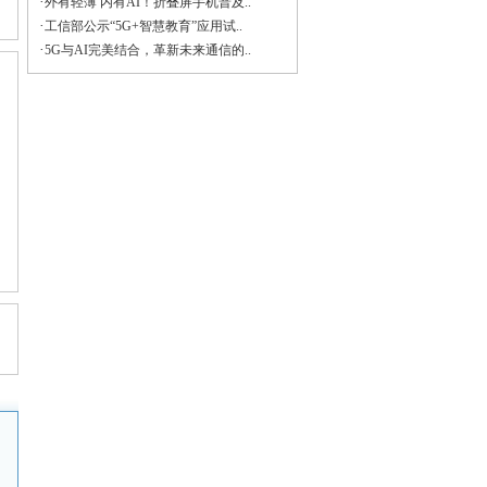
·
外有轻薄 内有AI！折叠屏手机普及..
·
工信部公示“5G+智慧教育”应用试..
·
5G与AI完美结合，革新未来通信的..
。