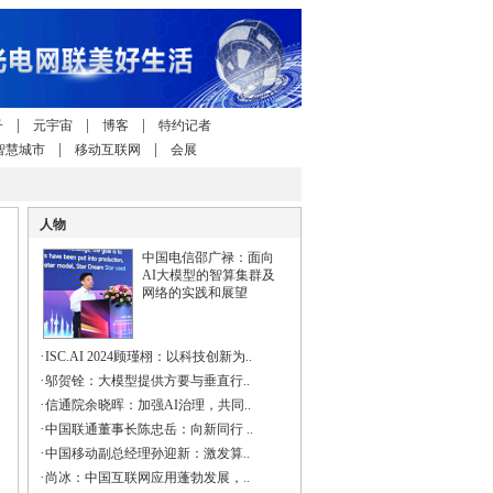
|
|
|
子
元宇宙
博客
特约记者
|
|
智慧城市
移动互联网
会展
人物
中国电信邵广禄：面向
AI大模型的智算集群及
网络的实践和展望
·
ISC.AI 2024顾瑾栩：以科技创新为..
·
邬贺铨：大模型提供方要与垂直行..
·
信通院余晓晖：加强AI治理，共同..
·
中国联通董事长陈忠岳：向新同行 ..
·
中国移动副总经理孙迎新：激发算..
·
尚冰：中国互联网应用蓬勃发展，..