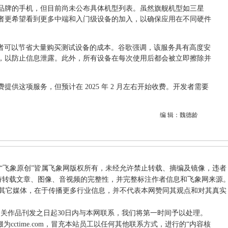
品牌的手机，但目前尚未公布具体机型列表。虽然旗舰机型如三星
，但开发者更希望看到更多中端和入门级设备的加入，以确保应用在不同硬件
，开发者可以节省大量购买测试设备的成本。谷歌强调，该服务具有高度安
，以防止信息泄露。此外，所有设备在每次使用后都会被立即擦除并
提供这项服务，但预计在 2025 年 2 月左右开始收费。开发者需要
编 辑：魏德龄
和“飞象原创”皆属飞象网版权所有，未经允许禁止转载、摘编及镜像，违者
持转载文章、图像、音视频的完整性，并完整标注作者信息和飞象网来源
载自其它媒体，在于传播更多行业信息，并不代表本网赞同其观点和对其真实
相关作品刊发之日起30日内与本网联系，我们将第一时间予以处理。
件后缀为cctime.com，冒充本站员工以任何其他联系方式，进行的“内容核