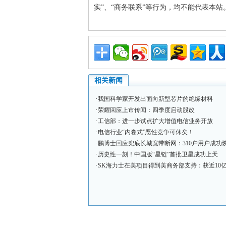
实”、“商务联系”等行为，均不能代表本
相关新闻
·
我国科学家开发出面向新型芯片的绝缘材料
·
荣耀回应上市传闻：四季度启动股改
·
工信部：进一步试点扩大增值电信业务开放
·
电信行业“内卷式”恶性竞争可休矣！
·
鹏博士回应兜底长城宽带断网：310户用户成功
·
历史性一刻！中国版“星链”首批卫星成功上天
·
SK海力士在美项目得到美商务部支持：获近10