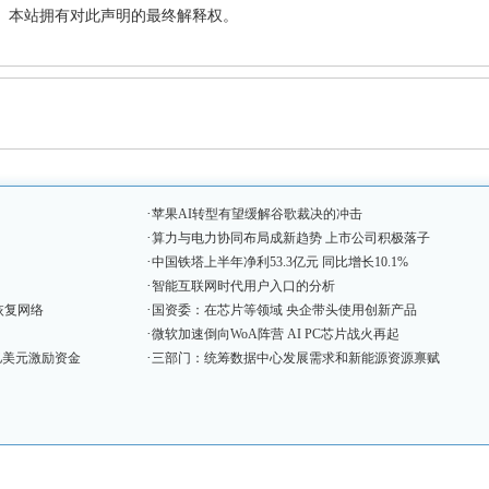
站。本站拥有对此声明的最终解释权。
·
苹果AI转型有望缓解谷歌裁决的冲击
·
算力与电力协同布局成新趋势 上市公司积极落子
·
中国铁塔上半年净利53.3亿元 同比增长10.1%
·
智能互联网时代用户入口的分析
·
恢复网络
国资委：在芯片等领域 央企带头使用创新产品
·
微软加速倒向WoA阵营 AI PC芯片战火再起
·
亿美元激励资金
三部门：统筹数据中心发展需求和新能源资源禀赋