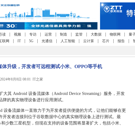
|
|
|
|
|
|
|
|
必读
视频
专访
运营
制造
监管
大数据
物联网
量
|
|
|
|
|
|
|
|
互联网
IT
5G
光通信
人工智能
云计算
芯片
报告
备流媒体升级，开发者可远程测试小米、OPPO等手机
2024年8月8日 08:01 IT之家
其 Android 设备流媒体（Android Device Streaming）服务，开发
品牌的真实物理设备进行应用测试。
ndroid 设备流媒体一直致力于为开发者提供便捷的方式，让他们能够在更
许开发者连接到位于谷歌数据中心的真实物理设备上进行测试。最
l 设备和少数三星机型，但现在支持的设备范围将显著扩大，包括小米、