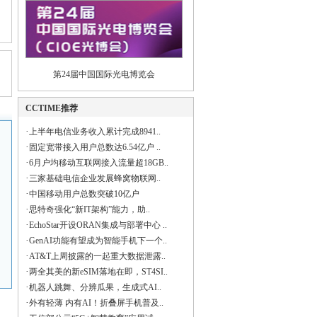
第24届中国国际光电博览会
CCTIME推荐
·
上半年电信业务收入累计完成8941..
·
固定宽带接入用户总数达6.54亿户 ..
·
6月户均移动互联网接入流量超18GB..
·
三家基础电信企业发展蜂窝物联网..
·
中国移动用户总数突破10亿户
·
思特奇强化“新IT架构”能力，助..
·
EchoStar开设ORAN集成与部署中心 ..
·
GenAI功能有望成为智能手机下一个..
·
AT&T上周披露的一起重大数据泄露..
·
两全其美的新eSIM落地在即，ST4SI..
·
机器人跳舞、分辨瓜果，生成式AI..
·
外有轻薄 内有AI！折叠屏手机普及..