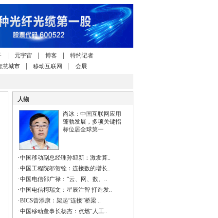
|
|
|
子
元宇宙
博客
特约记者
|
|
智慧城市
移动互联网
会展
人物
尚冰：中国互联网应用
蓬勃发展，多项关键指
标位居全球第一
·
中国移动副总经理孙迎新：激发算..
·
中国工程院邬贺铨：连接数的增长..
·
中国电信邵广禄：“云、网、数、..
·
中国电信柯瑞文：星辰注智 打造发..
·
BICS曾添康：架起“连接”桥梁 ..
·
中国移动董事长杨杰：点燃“人工..