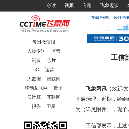
必读
视频
专题
飞象趣谈
每日微信报
人物专访
监管
工信部
制造
芯片
6G
运营
大数据
物联网
移动互联网
量子
飞象网讯
（致新/
云计算
互联网
开展治理。近期，经组织
报告
卫星
为（详见附件），现予
工信部表示，上述