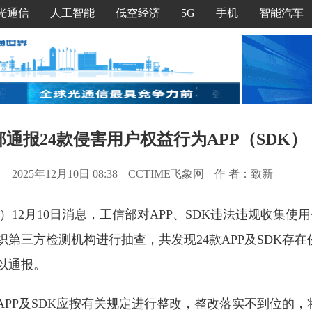
光通信
人工智能
低空经济
5G
手机
智能汽车
通报24款侵害用户权益行为APP（SDK）
2025年12月10日 08:38
CCTIME飞象网
作 者：致新
文）12月10日消息，工信部对APP、SDK违法违规收集使
第三方检测机构进行抽查，共发现24款APP及SDK存
以通报。
APP及SDK应按有关规定进行整改，整改落实不到位的，