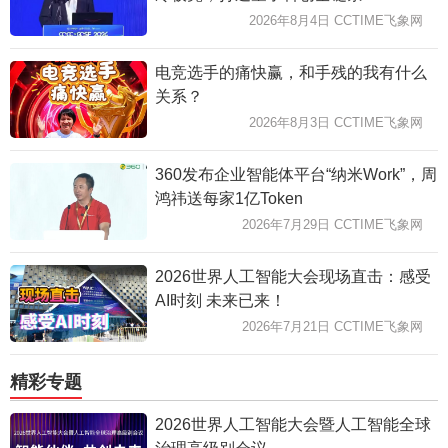
2026年8月4日 CCTIME飞象网
电竞选手的痛快赢，和手残的我有什么
关系？
2026年8月3日 CCTIME飞象网
360发布企业智能体平台“纳米Work”，周
鸿祎送每家1亿Token
2026年7月29日 CCTIME飞象网
2026世界人工智能大会现场直击：感受
AI时刻 未来已来！
2026年7月21日 CCTIME飞象网
精彩专题
2026世界人工智能大会暨人工智能全球