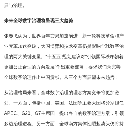
展与治理。
未来全球数字治理将呈现三大趋势
张春飞认为，世界百年变局加速演进，新一轮科技革命和产
业变革加速突破，大国博弈和技术变革仍是影响全球数字治
理的两大关键变量。“十五五”规划建议对“引领国际秩序朝着
更加公正合理的方向发展”作出重要部署，要求我们为完善
全球数字治理作出中国贡献。从三个方面展望未来趋势：
从治理格局来看，全球数字治理的理念方案竞争将更加激
烈。一方面，包括中国、美国、法国等主要大国将分别担任
APEC、G20、G7主席国，提出各自的数字治理方案，引领
多边治理进程。另一方面，全球南方集体性崛起势头仍将持