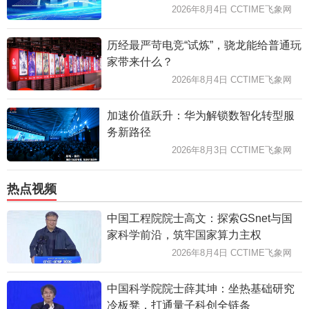
2026年8月4日 CCTIME飞象网
历经最严苛电竞“试炼”，骁龙能给普通玩
家带来什么？
2026年8月4日 CCTIME飞象网
加速价值跃升：华为解锁数智化转型服
务新路径
2026年8月3日 CCTIME飞象网
热点视频
中国工程院院士高文：探索GSnet与国
家科学前沿，筑牢国家算力主权
2026年8月4日 CCTIME飞象网
中国科学院院士薛其坤：坐热基础研究
冷板凳，打通量子科创全链条