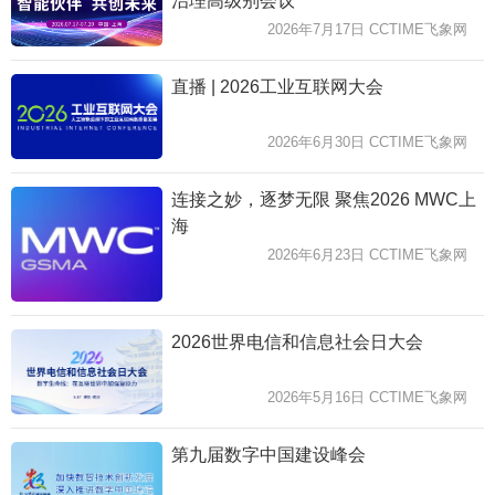
治理高级别会议
2026年7月17日 CCTIME飞象网
直播 | 2026工业互联网大会
2026年6月30日 CCTIME飞象网
连接之妙，逐梦无限 聚焦2026 MWC上
海
2026年6月23日 CCTIME飞象网
2026世界电信和信息社会日大会
2026年5月16日 CCTIME飞象网
第九届数字中国建设峰会