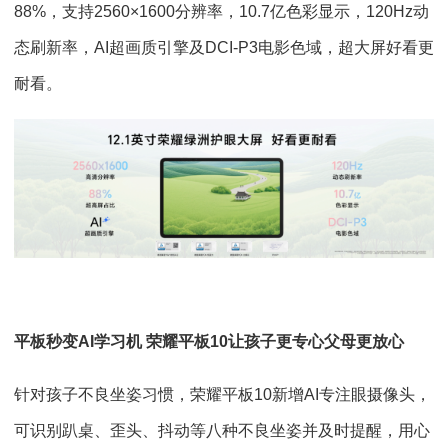
88%，支持2560×1600分辨率，10.7亿色彩显示，120Hz动
态刷新率，AI超画质引擎及DCI-P3电影色域，超大屏好看更
耐看。
平板秒变AI学习机 荣耀平板10让孩子更专心父母更放心
针对孩子不良坐姿习惯，荣耀平板10新增AI专注眼摄像头，
可识别趴桌、歪头、抖动等八种不良坐姿并及时提醒，用心