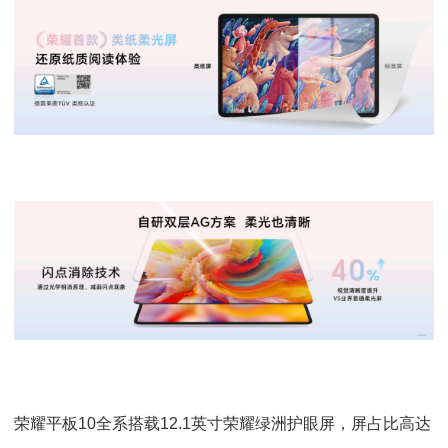
荣耀平板10全系搭载12.1英寸荣耀绿洲护眼屏，屏占比高达