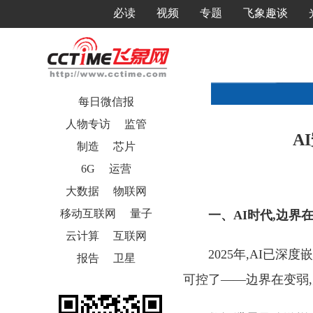
必读
视频
专题
飞象趣谈
每日微信报
人物专访
监管
A
制造
芯片
6G
运营
大数据
物联网
移动互联网
量子
一、AI时代,边界
云计算
互联网
2025年,AI已
报告
卫星
可控了——边界在变弱