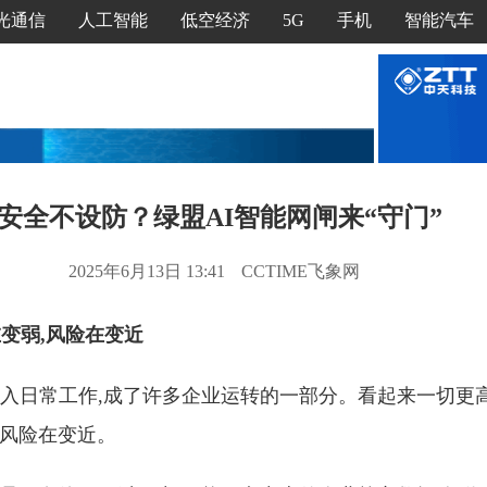
光通信
人工智能
低空经济
5G
手机
智能汽车
I安全不设防？绿盟AI智能网闸来“守门”
2025年6月13日 13:41
CCTIME飞象网
在变弱,风险在变近
深度嵌入日常工作,成了许多企业运转的一部分。看起来一切更
,风险在变近。