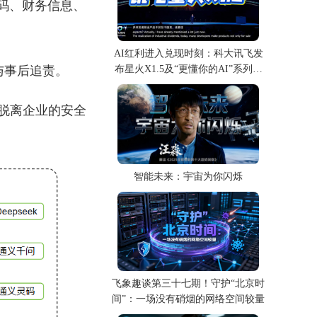
代码、财务信息、
AI红利进入兑现时刻：科大讯飞发
与事后追责。
布星火X1.5及“更懂你的AI”系列产
品
,脱离企业的安全
智能未来：宇宙为你闪烁
飞象趣谈第三十七期！守护“北京时
间”：一场没有硝烟的网络空间较量