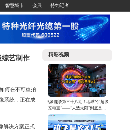
智慧城市
会展
特约记者
精彩视频
+级综艺制作
。如何在不可重拍
像系统，正在成
飞象趣谈第三十八期！地球的“超级
充电宝”——“人造太阳”到底是什
么？
影像解决方案正式