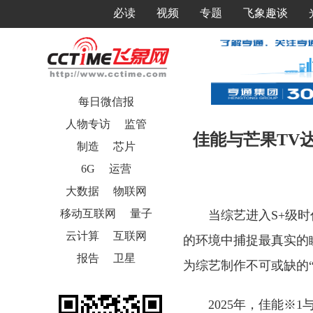
必读
视频
专题
飞象趣谈
每日微信报
人物专访
监管
佳能与芒果TV达
制造
芯片
6G
运营
大数据
物联网
移动互联网
量子
当综艺进入S+级
云计算
互联网
的环境中捕捉最真实的
报告
卫星
为综艺制作不可或缺的“
2025年，佳能※