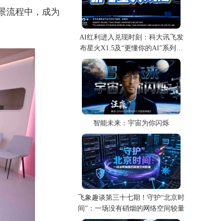
场景流程中，成为
AI红利进入兑现时刻：科大讯飞发
布星火X1.5及“更懂你的AI”系列产
品
智能未来：宇宙为你闪烁
飞象趣谈第三十七期！守护“北京时
间”：一场没有硝烟的网络空间较量