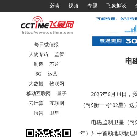
必读
视频
专题
飞象趣谈
每日微信报
人物专访
监管
电
制造
芯片
6G
运营
大数据
物联网
移动互联网
量子
2025年6月14
云计算
互联网
（“张衡一号”02星）
报告
卫星
电磁监测卫星（“张
年）》中首颗地球物理