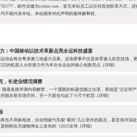
87765777，邮件后缀为cctime.com，冒充本站员工以任何其他联系方式，
为，均不能代表本站。本站拥有对此声明的最终解释权。
炬接力：中国移动以技术革新点亮全运科技盛宴
届全国运动会将在粤港澳三地盛大启幕。这场赛事不仅是体育健儿的竞技场，
月2日的机器人火炬接力作为本次全运会的核心创新亮点..
[详细]
死，长使业绩泪满襟
上市当天，随着各路评测内容解禁，一个显眼的标题也随之出现，那就是“注定停
挖掘全新市场空间，另一方面也勾起了小尺寸机型..
[详细]
烁
再也不用换电池，自动驾驶汽车能"看到"几公里外的路况，甚至海洋深
刚刚在无锡物博会上发布的《2025全球..
[详细]