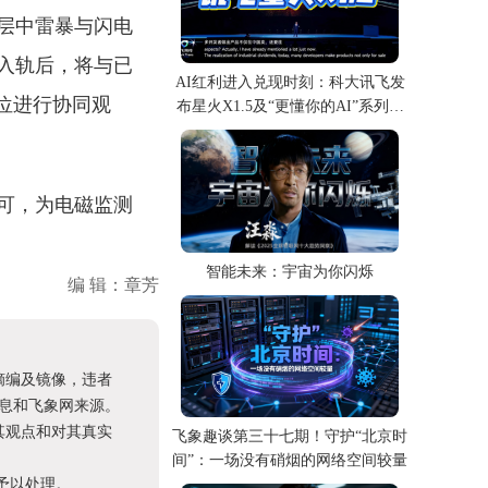
层中雷暴与闪电
入轨后，将与已
AI红利进入兑现时刻：科大讯飞发
位进行协同观
布星火X1.5及“更懂你的AI”系列产
品
可，为电磁监测
。
智能未来：宇宙为你闪烁
编 辑：章芳
摘编及镜像，违者
息和飞象网来源。
其观点和对其真实
飞象趣谈第三十七期！守护“北京时
间”：一场没有硝烟的网络空间较量
予以处理。