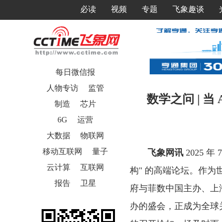
必读
视频
专题
飞象趣谈
每日微信报
人物专访
监管
数学之问 | 当
制造
芯片
6G
运营
大数据
物联网
移动互联网
量子
飞象网讯
2025 
云计算
互联网
构" 的高端论坛。作为
报告
卫星
府与菲数中国主办、上
办的盛会，正成为全球关