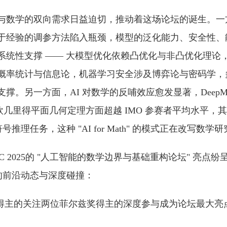
与数学的双向需求日益迫切，推动着这场论坛的诞生。一
于经验的调参方法陷入瓶颈，模型的泛化能力、安全性、
性支撑 —— 大模型优化依赖凸优化与非凸优化理论，Trans
概率统计与信息论，机器学习安全涉及博弈论与密码学，
。另一方面，AI 对数学的反哺效应愈发显著，DeepMi
y 在证明欧几里得平面几何定理方面超越 IMO 参赛者平均水平
号推理任务，这种 "AI for Math" 的模式正在改写数学
IC 2025的 "人工智能的数学边界与基础重构论坛" 亮点
域的前沿动态与深度碰撞：
主的关注两位菲尔兹奖得主的深度参与成为论坛最大亮