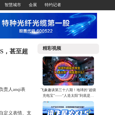
智慧城市
会展
特约记者
精彩视频
S，甚至超
责人anqi表
飞象趣谈第三十八期！地球的“超级
充电宝”——“人造太阳”到底是什
么？
自定义表情、支