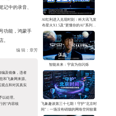
笔记中的录音、
AI红利进入兑现时刻：科大讯飞发
布星火X1.5及“更懂你的AI”系列产
号功能，鸿蒙手
品
店。
编 辑：章芳
智能未来：宇宙为你闪烁
摘编及镜像，违者
息和飞象网来源。
其观点和对其真实
予以处理。
进行的“内容核
飞象趣谈第三十七期！守护“北京时
间”：一场没有硝烟的网络空间较量