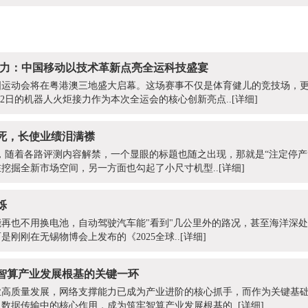
炬接力：中国移动以技术革新点亮全运科技盛宴
届全国运动会将在粤港澳三地盛大启幕。这场赛事不仅是体育健儿的竞技场，
月2日的机器人火炬接力作为本次全运会的核心创新亮点..
[详细]
死，长使业绩泪满襟
上市当天，随着各路评测内容解禁，一个显眼的标题也随之出现，那就是“注定停
挖掘全新市场空间，另一方面也勾起了小尺寸机型..
[详细]
烁
再也不用换电池，自动驾驶汽车能"看到"几公里外的路况，甚至海洋深
刚刚在无锡物博会上发布的《2025全球..
[详细]
牢智算产业发展根基的关键一环
高质量发展，网络支撑能力已成为产业进阶的核心抓手，而作为关键基础
数据传输中的核心作用，成为筑牢智算产业发展根基的..
[详细]