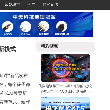
智慧城市
会展
特约记者
精彩视频
新模式
名师课”新品发布
在，每个孩子都
飞象趣谈第三十八期！地球的“超级
充电宝”——“人造太阳”到底是什
构成AI教育新
么？
育新范式，绘就