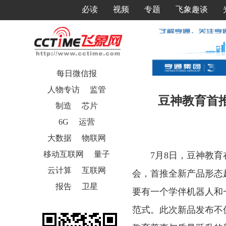
必读
视频
专题
飞象趣谈
每日微信报
人物专访
监管
豆神教育首
制造
芯片
6G
运营
大数据
物联网
移动互联网
量子
7月8日，豆神教育
云计算
互联网
会，首推全新产品形态
报告
卫星
要有一个学伴机器人和一
范式。此次新品发布不