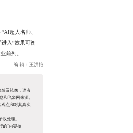
“AI超人名师、
育进入“效果可衡
行业前列。
编 辑：王洪艳
摘编及镜像，违者
息和飞象网来源。
其观点和对其真实
予以处理。
进行的“内容核