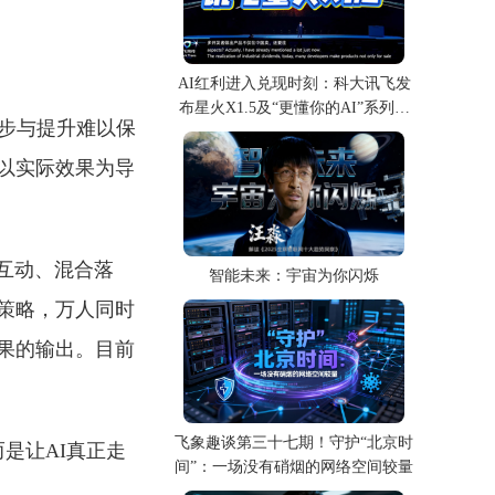
AI红利进入兑现时刻：科大讯飞发
布星火X1.5及“更懂你的AI”系列产
步与提升难以保
品
以实际效果为导
模互动、混合落
智能未来：宇宙为你闪烁
策略，万人同时
果的输出。目前
飞象趣谈第三十七期！守护“北京时
是让AI真正走
间”：一场没有硝烟的网络空间较量