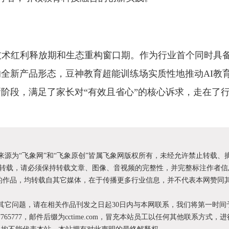
入技术红利释放期和生态重构窗口期。作为行业首个同时具备
的全新产品形态，豆神教育超能训练场实质性地推动AI教
新阶段，满足了家长对“有效且省心”的核心诉求，走在了
明来源为“飞象网”和“飞象原创”皆属飞象网版权所有，未经允许禁止转载、
转载，请必须保持转载文章、图像、音视频的完整性，并完整标注作者信
XX”的作品，均转载自其它媒体，在于传播更多行业信息，并不代表本网赞同
和其它问题，请在相关作品刊发之日起30日内与本网联系，我们将第一时间
87765777，邮件后缀为cctime.com，冒充本站员工以任何其他联系方式，