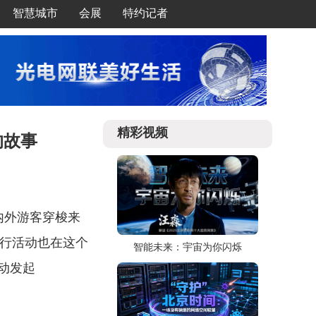
智慧城市
会展
特约记者
精彩视频
的故事
内外游客穿梭来
体行活动也在这个
智能未来：宇宙为你闪烁
动发起