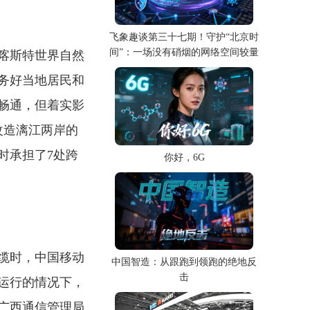
飞象趣谈第三十七期！守护“北京时
间”：一场没有硝烟的网络空间较量
喀斯特世界自然
务好当地居民和
畅通，但着实影
改造漓江两岸的
时承担了7处跨
你好，6G
缆时，中国移动
中国智造：从跟跑到领跑的绝地反
击
运行的情况下，
广西通信管理局