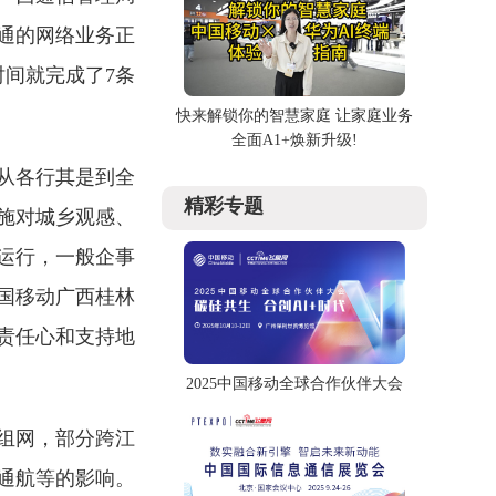
通的网络业务正
间就完成了7条
快来解锁你的智慧家庭 让家庭业务
全面A1+焕新升级!
从各行其是到全
精彩专题
施对城乡观感、
运行，一般企事
国移动广西桂林
责任心和支持地
2025中国移动全球合作伙伴大会
组网，部分跨江
通航等的影响。