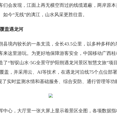
客们会发现，江面上再无横空而过的线缆遮蔽，两岸原本
。如今“无线”的漓江，山水风采更胜往昔。
域覆盖遇龙河
朔县境内较长的一条支流，全长43.5公里，以多种多样的
客来这里游玩。为更好地保障游客安全，中国移动广西桂林
造了“智驭山水·5G全景守护阳朔遇龙河景区智慧文旅”项
覆盖，并采用云、AI等技术，在遇龙河沿线75个点位部
实现了实时监测水情和基础服务、综合安防、通行管理等功
挥中心，大厅里一张大屏上显示着景区全图，各项数据指