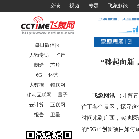
必读
视频
专题
飞象趣谈
每日微信报
人物专访
监管
“移起向新
制造
芯片
6G
运营
大数据
物联网
移动互联网
量子
飞象网讯
（计育青
云计算
互联网
往于各个景区，探寻这
报告
卫星
时间来到广西，实地探
的“5G+”创新项目如