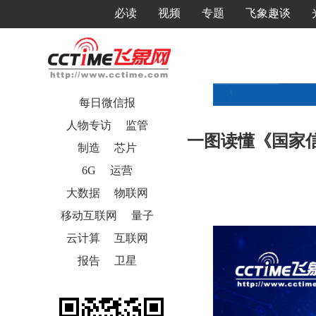
必读
视频
专题
飞象趣谈
每日微信报
人物专访
监管
一图读懂《国家信
制造
芯片
6G
运营
大数据
物联网
移动互联网
量子
云计算
互联网
报告
卫星