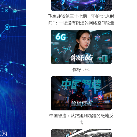
飞象趣谈第三十七期！守护“北京时
间”：一场没有硝烟的网络空间较量
你好，6G
中国智造：从跟跑到领跑的绝地反
击