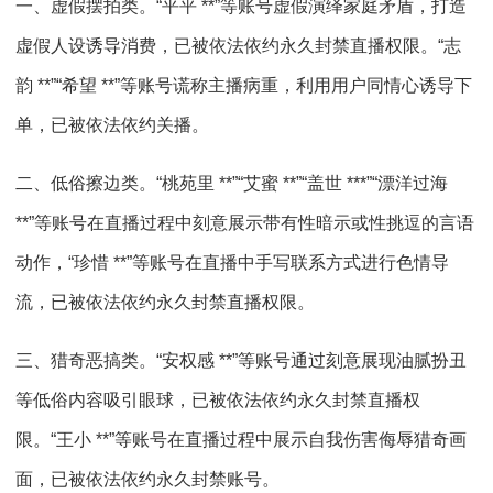
一、虚假摆拍类。“平平 **”等账号虚假演绎家庭矛盾，打造
虚假人设诱导消费，已被依法依约永久封禁直播权限。“志
韵 **”“希望 **”等账号谎称主播病重，利用用户同情心诱导下
单，已被依法依约关播。
二、低俗擦边类。“桃苑里 **”“艾蜜 **”“盖世 ***”“漂洋过海
**”等账号在直播过程中刻意展示带有性暗示或性挑逗的言语
动作，“珍惜 **”等账号在直播中手写联系方式进行色情导
流，已被依法依约永久封禁直播权限。
三、猎奇恶搞类。“安权感 **”等账号通过刻意展现油腻扮丑
等低俗内容吸引眼球，已被依法依约永久封禁直播权
限。“王小 **”等账号在直播过程中展示自我伤害侮辱猎奇画
面，已被依法依约永久封禁账号。