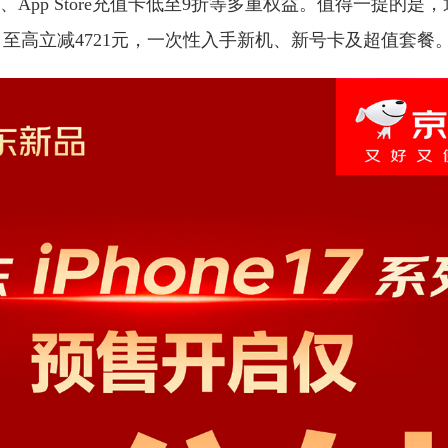
85折、App Store充值卡低至9折等多重权益。值得一提的是
7系列，至高立减4721元，一次性入手新机、新号卡及超值套餐