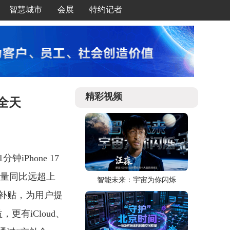
智慧城市
会展
特约记者
精彩视频
年全天
iPhone 17
成交量同比远超上
智能未来：宇宙为你闪烁
补贴，为用户提
更有iCloud、