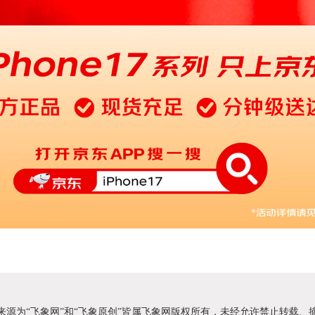
明来源为“飞象网”和“飞象原创”皆属飞象网版权所有，未经允许禁止转载、