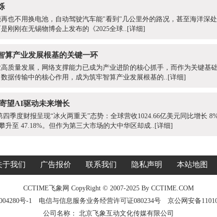
烁
再也不用换电池，自动驾驶汽车能"看到"几公里外的路况，甚至海洋深
刚刚在无锡物博会上发布的《2025全球..
[详细]
牢智算产业发展根基的关键一环
高质量发展，网络支撑能力已成为产业进阶的核心抓手，而作为关键基础
数据传输中的核心作用，成为筑牢智算产业发展根基的..
[详细]
寄望AI驱动未来增长
第四季度财报呈现“冰火两重天”态势：全球营收1024.66亿美元同比增长 8%
攀升至 47.18%。但作为第三大市场的大中华区却成..
[详细]
关于我们
广告报价
联系我们
隐私声明
本站地图
CCTIME飞象网 CopyRight © 2007-2025 By CCTIME.COM
04280号-1
电信与信息服务业务经营许可证080234号
京公网安备11010
公司名称： 北京飞象互动文化传媒有限公司