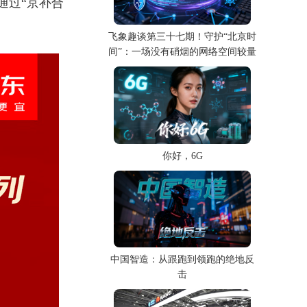
，通过“京补合
。
飞象趣谈第三十七期！守护“北京时
间”：一场没有硝烟的网络空间较量
你好，6G
中国智造：从跟跑到领跑的绝地反
击