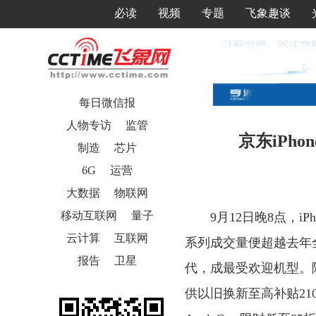
必读
视频
专题
飞象趣谈
每日微信报
人物专访
监管
京东iPh
制造
芯片
6G
运营
大数据
物联网
移动互联网
量子
9月12日晚8点，i
云计算
互联网
系列成交量便超越去年全天
报告
卫星
代，成最受欢迎机型。
供以旧换新至高补贴210