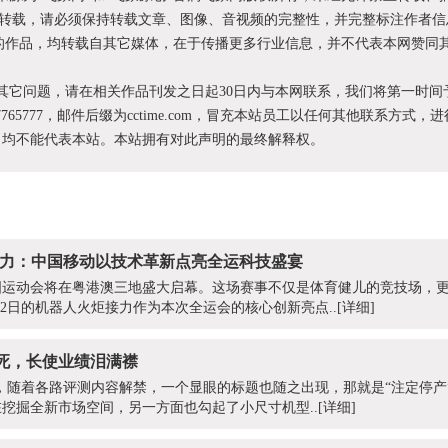
转载，请必须保持转载文章、图像、音视频的完整性，并完整标注作者信
XX”的作品，均转载自其它媒体，在于传播更多行业信息，并不代表本网赞同
和其它问题，请在相关作品刊发之日起30日内与本网联系，我们将第一时间
87765777，邮件后缀为cctime.com，冒充本站员工以任何其他联系方式，
为，均不能代表本站。本站拥有对此声明的最终解释权。
炬接力：中国移动以技术革新点亮全运科技盛宴
届全国运动会将在粤港澳三地盛大启幕。这场赛事不仅是体育健儿的竞技场，
月2日的机器人火炬接力作为本次全运会的核心创新亮点..
[详细]
死，长使业绩泪满襟
上市当天，随着各路评测内容解禁，一个显眼的标题也随之出现，那就是“注定停
挖掘全新市场空间，另一方面也勾起了小尺寸机型..
[详细]