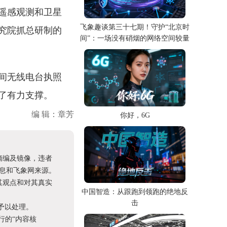
遥感观测和卫星
飞象趣谈第三十七期！守护“北京时
究院抓总研制的
间”：一场没有硝烟的网络空间较量
间无线电台执照
了有力支撑。
编 辑：章芳
你好，6G
摘编及镜像，违者
息和飞象网来源。
其观点和对其真实
中国智造：从跟跑到领跑的绝地反
击
予以处理。
进行的“内容核