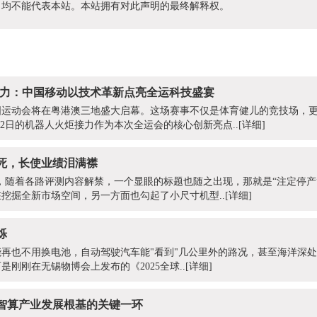
为，均不能代表本站。本站拥有对此声明的最终解释权。
炬接力：中国移动以技术革新点亮全运科技盛宴
届全国运动会将在粤港澳三地盛大启幕。这场赛事不仅是体育健儿的竞技场，
月2日的机器人火炬接力作为本次全运会的核心创新亮点..
[详细]
死，长使业绩泪满襟
上市当天，随着各路评测内容解禁，一个显眼的标题也随之出现，那就是“注定停
挖掘全新市场空间，另一方面也勾起了小尺寸机型..
[详细]
烁
再也不用换电池，自动驾驶汽车能"看到"几公里外的路况，甚至海洋深
刚刚在无锡物博会上发布的《2025全球..
[详细]
牢智算产业发展根基的关键一环