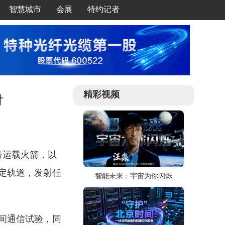
智慧城市
会展
特约记者
精彩视频
射
号运载火箭，以
预定轨道，发射任
智能未来：宇宙为你闪烁
间通信试验，同