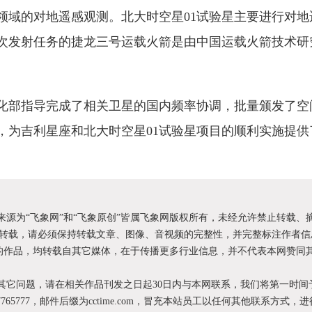
领域的对地遥感观测。北大时空星01试验星主要进行对地
次发射任务的捷龙三号运载火箭是由中国运载火箭技术研
化部指导完成了相关卫星的国内频率协调，批量颁发了空
，为吉利星座和北大时空星01试验星项目的顺利实施提供
明来源为“飞象网”和“飞象原创”皆属飞象网版权所有，未经允许禁止转载、
转载，请必须保持转载文章、图像、音视频的完整性，并完整标注作者信
XX”的作品，均转载自其它媒体，在于传播更多行业信息，并不代表本网赞同
和其它问题，请在相关作品刊发之日起30日内与本网联系，我们将第一时间
87765777，邮件后缀为cctime.com，冒充本站员工以任何其他联系方式，