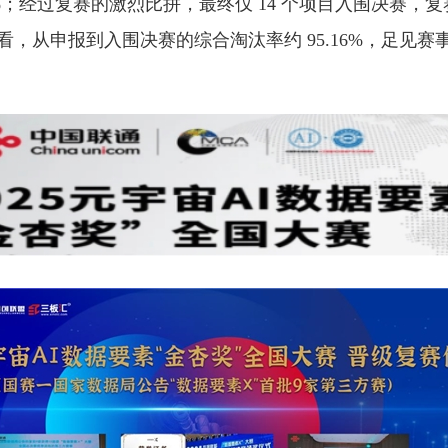
92%；经过复赛的激烈比拼，最终仅 14 个项目入围决赛，
程来看，从申报到入围决赛的综合淘汰率约 95.16%，足见