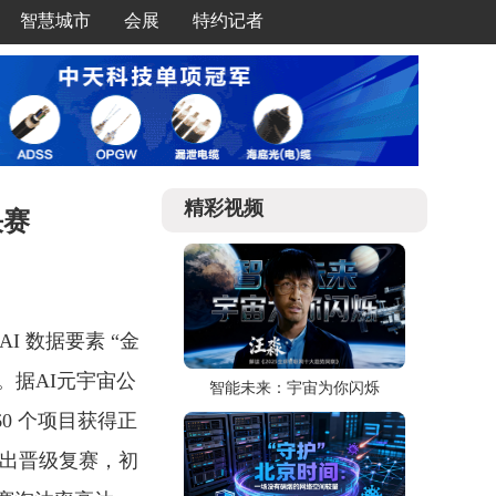
智慧城市
会展
特约记者
精彩视频
决赛
I 数据要素 “金
。据AI元宇宙公
智能未来：宇宙为你闪烁
0 个项目获得正
而出晋级复赛，初