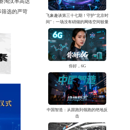
复赛淘汰率高达
赛事筛选的严苛
飞象趣谈第三十七期！守护“北京时
间”：一场没有硝烟的网络空间较量
你好，6G
中国智造：从跟跑到领跑的绝地反
击