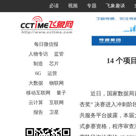
必读
视频
专题
飞象趣谈
每日微信报
人物专访
监管
14 个项
制造
芯片
6G
运营
大数据
物联网
移动互联网
量子
近日，国家数据局首
云计算
互联网
杏奖” 决赛进入冲刺阶
报告
卫星
共服务平台披露，本届大
式参赛资格，程序审查淘