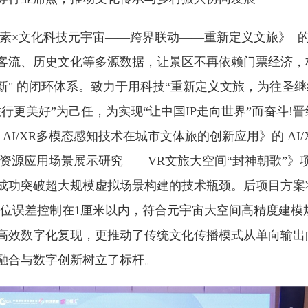
要素×文化科技元宇宙——跨界联动——重新定义文旅》 
客流、历史文化等多源数据，让景区不再依赖门票经济，构
新" 的闭环体系。致力于用科技“重新定义文旅，为往圣继
行更美好”为己任，为实现“让中国IP走向世界”而奋斗!晋
AI/XR多模态感知技术在城市文体旅的创新应用》的 AI/
据资源应用场景展示研究——VR文旅大空间“封神朝歌”》
成功突破超大规模虚拟场景构建的技术瓶颈。后项目方案
间定位误差控制在1厘米以内，符合元宇宙大空间高精度建模
高效数字化复现，更推动了传统文化传播模式从单向输出
融合与数字创新树立了标杆。