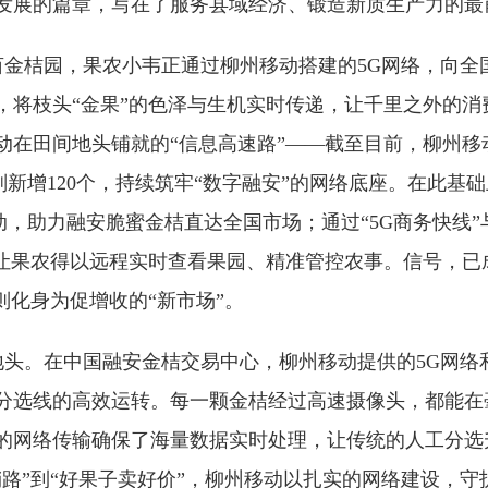
发展的篇章，写在了服务县域经济、锻造新质生产力的最
金桔园，果农小韦正通过柳州移动搭建的
5G网络，向全
，将枝头“金果”的色泽与生机实时传递，让千里之外的消
动在田间地头铺就的“信息高速路”——截至目前，柳州移
规划新增120个，持续筑牢“数字融安”的网络底座。在此基
”活动，助力融安脆蜜金桔直达全国市场；通过“5G商务快线
更让果农得以远程实时查看果园、精准管控农事。信号，已
则化身为促增收的“新市场”。
地头。在中国融安金桔交易中心，柳州移动提供的
5G网
分选线的高效运转。每一颗金桔经过高速摄像头，都能在
的网络传输确保了海量数据实时处理，让传统的人工分选
销路”到“好果子卖好价”，柳州移动以扎实的网络建设，守