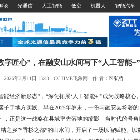
趣谈
光通信
人工智能
低空
机器人
智能汽车
数字匠心”，在融安山水间写下“人工智能+
2026年3月11日 15:43
CCTIME飞象网
作 者：
区弘哲
“智能经济新形态”，“深化拓展‘人工智能+’”成为战略核
子于地方实践。早在2025年岁末，一份与融安县签署的
》，正是这一战略在县域率先落地的缩影。当时代的号角
金桔之乡”“香杉之都”的山水间，开启了一场以智赋能、以