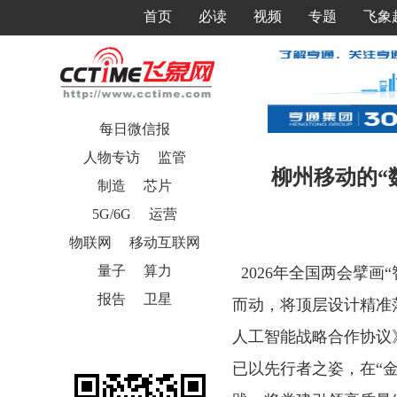
首页
必读
视频
专题
飞象
每日微信报
人物专访
监管
柳州移动的“
制造
芯片
5G/6G
运营
物联网
移动互联网
量子
算力
2026年全国两会擘画
报告
卫星
而动，将顶层设计精准落
人工智能战略合作协议
已以先行者之姿，在“