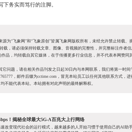
写下务实而笃行的注脚。
明来源为“飞象网”和“飞象原创”皆属飞象网版权所有，未经允许禁止转载、
转载，请必须保持转载文章、图像、音视频的完整性，并完整标注作者信
XX”的作品，均转载自其它媒体，在于传播更多行业信息，并不代表本网赞同
和其它问题，请在相关作品刊发之日起30日内与本网联系，我们将第一时间
87765777，邮件后缀为cctime.com，冒充本站员工以任何其他联系方式，
为，均不能代表本站。本站拥有对此声明的最终解释权。
bps！揭秘全球最大5G-A百兆大上行网络
速改变现代社会的运行模式，越来越多的人开始习惯于使用自己的AI助手