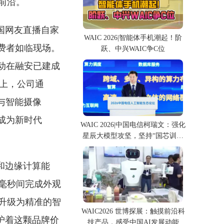
前沿。
国网友直播自家
WAIC 2026|智能体手机潮起！阶
费者如临现场。
跃、中兴WAIC争C位
动在融安已建成
础上，公司通
”与智能摄像
成为新时代
WAIC 2026|中国电信柯瑞文：强化
星辰大模型攻坚，坚持“国芯训国
模”
络和边缘计算能
毫秒间完成外观
升级为精准的智
WAIC2026 世博探展：触摸前沿科
护着这颗品牌价
技产品，感受中国AI发展动能