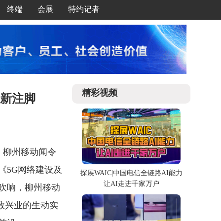
终端
会展
特约记者
精彩视频
”新注脚
心。柳州移动闻令
《5G网络建设及
探展WAIC|中国电信全链路AI能力
让AI走进千家万户
吹响，柳州移动
数兴业的生动实