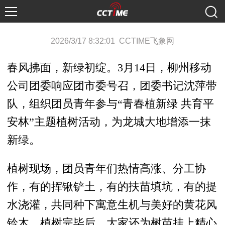
2026/3/17 8:32:01 CCTIME飞象网
春风拂面，新绿初绽。3月14日，柳州移动
公司团委响应团市委号召，团委书记沈萍带
队，组织团员青年参与“青春植新绿 共育平
安林”主题植树活动，为龙城大地增添一抹
新绿。
植树现场，团员青年们热情高涨、分工协
作，有的挥锹铲土，有的扶苗填坑，有的提
水浇灌，共同种下寓意生机与美好的黄花风
铃木。植树完毕后，大家还为树苗挂上精心