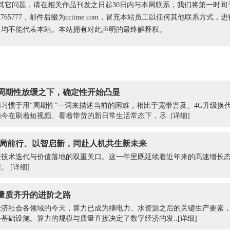
和其它问题，请在相关作品刊发之日起30日内与本网联系，我们将第一时间
87765777，邮件后缀为cctime.com，冒充本站员工以任何其他联系方式，
为，均不能代表本站。本站拥有对此声明的最终解释权。
：周期性放缓之下，确定性开始凸显
商们习惯于用“周期性”一词来描述当前的困难，相比于宽带普及、4G升级换
今在刷着短视频、看着带货的新日常生活常态下，尽..
[详细]
：破局前行、以智启新，同赴人机共生新未来
迎来技术迭代与价值落地的双重关口。这一年里既延续着近年来的高速增长
型。
[详细]
：量质齐升的进阶之路
经济社会各领域的今天，算力已成为继电力、水资源之后的关键生产要素
基础设施。算力的规模与质量直接决定了数字经济的发..
[详细]