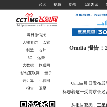
必读
视频
专题
飞象趣谈
每日微信报
人物专访
监管
Omdia 报告
制造
芯片
6G
运营
大数据
物联网
移动互联网
量子
云计算
互联网
Omdia 昨日发布
报告
卫星
标志着这一受需求低迷及
从报告获悉，
三星