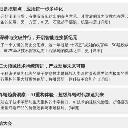
I依旧是挖潜点，应用进一步多样化
已经开始渐渐习惯，有事听听AI给出的参考意见。其背后的算力支撑也在逐
备的拓展。另一方面，AI又一石激起千层浪，机遇与需..
[详细]
到6G：深耕与突破并行，开启智能连接新纪元
站在了一个关键的历史交汇点。这一年既是“十四五”规划的收官年，5G建设
，6G布局从技术探索迈向工程落地的奠基之年，更..
[详细]
：三大领域技术持续演进，产业发展未来可期
量子精密测量为代表的量子信息技术是挑战人类调控微观世界能力极限的
行重构的重大颠覆性创新，将引领新一轮科技革命和产..
[详细]
年智能终端趋势洞察：AI重构体验，超级终端时代加速到来
行业站在了技术革新与生态重构的十字路口。AI技术的规模化渗透、折叠屏
在重塑终端产品的价值逻辑与市场格局。
[详细]
通信大会