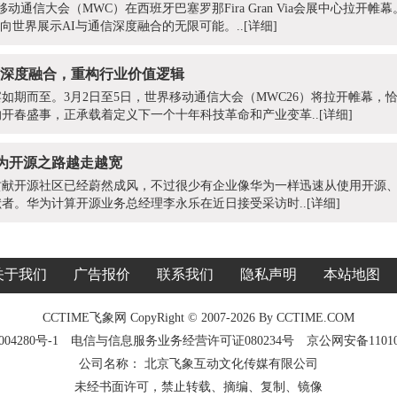
移动通信大会（MWC）在西班牙巴塞罗那Fira Gran Via会展中心拉开帷幕。
，向世界展示AI与通信深度融合的无限可能。..
[详细]
通信深度融合，重构行业价值逻辑
如期而至。3月2日至5日，世界移动通信大会（MWC26）将拉开帷幕，恰
开春盛事，正承载着定义下一个十年科技革命和产业变革..
[详细]
华为开源之路越走越宽
贡献开源社区已经蔚然成风，不过很少有企业像华为一样迅速从使用开源
者。华为计算开源业务总经理李永乐在近日接受采访时..
[详细]
关于我们
广告报价
联系我们
隐私声明
本站地图
CCTIME飞象网 CopyRight © 2007-2026 By CCTIME.COM
04280号-1
电信与信息服务业务经营许可证080234号
京公网安备11010
公司名称： 北京飞象互动文化传媒有限公司
未经书面许可，禁止转载、摘编、复制、镜像