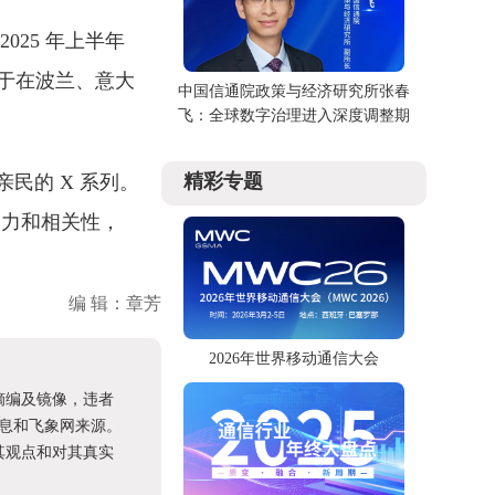
025 年上半年
于在波兰、意大
中国信通院政策与经济研究所张春
飞：全球数字治理进入深度调整期
精彩专题
亲民的 X 系列。
响力和相关性，
编 辑：章芳
2026年世界移动通信大会
摘编及镜像，违者
息和飞象网来源。
其观点和对其真实