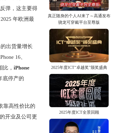
年强势反弹，这主要得
真正随身的个人AI来了～高通发布
 2025 年欧洲最
骁龙可穿戴平台至尊版
 年的出货量增长
one 16、
市场相比，
iPhone
2025年度ICT“卓越奖”颁奖盛典
 年底停产的
要依靠高性价比的
2025年度ICT全景回顾
店的开业及公司更