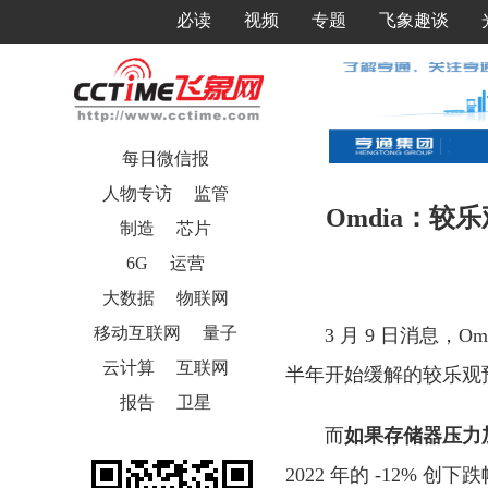
必读
视频
专题
飞象趣谈
每日微信报
人物专访
监管
Omdia：较
制造
芯片
6G
运营
大数据
物联网
移动互联网
量子
3 月 9 日消息，
云计算
互联网
半年开始缓解的较乐观
报告
卫星
而
如果存储器压力
2022 年的 -12% 创