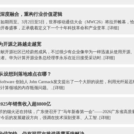
通信深度融合，重构行业价值逻辑
如期而至。3月2日至5日，世界移动通信大会（MWC26）将拉开帷幕，恰
开春盛事，正承载着定义下一个十年科技革命和产业变革..
[详细]
华为开源之路越走越宽
贡献开源社区已经蔚然成风，不过很少有企业像华为一样迅速从使用开源
者。华为计算开源业务总经理李永乐在近日接受采访时..
[详细]
，从设想到落地难点在哪？
oftware 创始人 John Carmack发文提出了一个大胆的设想，利用光纤延
计算领域的内存瓶颈问题。..
[详细]
25年销售收入超8800亿
春节的烟火还在持续，广东便召开了“马年新春第一会”——2026广东省高
今后的发展建设方向，强调在技术深刻变革、人工智..
[详细]
步伐加快，仍有深层次挑战亟需系统解决