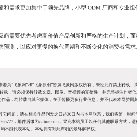
缩和需求更加集中于领先品牌，小型 ODM 厂商和专业
。
应商需要优先考虑高价值产品创新和严格的生产计划，而
求预测，以应对更慢的换代周期和不断变化的消费者需求
明来源为“飞象网”和“飞象原创”皆属飞象网版权所有，未经允许禁止转载、
转载，请必须保持转载文章、图像、音视频的完整性，并完整标注作者信
XX”的作品，均转载自其它媒体，在于传播更多行业信息，并不代表本网赞同
和其它问题，请在相关作品刊发之日起30日内与本网联系，我们将第一时间
87765777，邮件后缀为cctime.com，冒充本站员工以任何其他联系方式，
为，均不能代表本站。本站拥有对此声明的最终解释权。