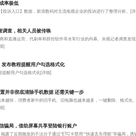
成率极低
诉【投诉入口】数据，新浪数码对主流电视企业的投诉进行了整理分析。
[详
司被调查，相关人员被传唤
涉及电商和直播运营、代刷单和群控软件等水军行业的内幕。央视记者调查发
细]
题，发布教程提醒用户勾选格式化
教程提醒用户勾选格式化
[详细]
厂设置并非彻底清除手机数据 还需关键一步
越来越快，消费者家中的旧手机、旧电脑也越来越多，一键删除、格式化
细]
C短信骗局，借助屏幕共享登陆银行账户
上，揭露了近期频发的不法分子通过“ETC卡禁用”“快递丢失理赔”等骗局，诱