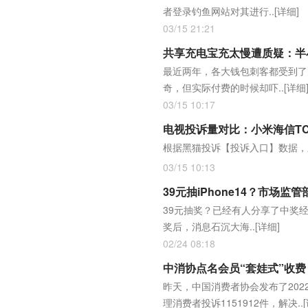
者登录钓鱼网站对其进行..
[详细]
03/15 21:21
共享充电宝充太慢遭质疑：半小
最近两年，各大钱包刺客都受到了
奇，但实际付费的时候却吓..
[详细
03/15 10:17
电视投诉量对比：小米海信TC
根据黑猫投诉【投诉入口】数据，
03/15 10:13
39元抽iPhone14？市场
39元抽奖？已经有人分享了中奖经
奖后，消息石沉大海..
[详细]
02/24 08:18
中消协点名会员“套娃式”收费
昨天，中国消费者协会发布了202
理消费者投诉1151912件，解决..