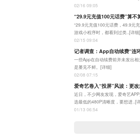
02/16 09:05
“29.9元充值100元话费”算
“29.9元充值100元话费，49.
游戏小程序时，都看到过类..
[详细
02/15 09:04
记者调查：App自动续费“连
一些App在自动续费前并未发出
是屡见不鲜。
[详细]
02/08 07:15
爱奇艺卷入“投屏”风波：更
近日，不少网友发现，爱奇艺APP
选最低的480P清晰度，要想进..
[
01/13 06:54