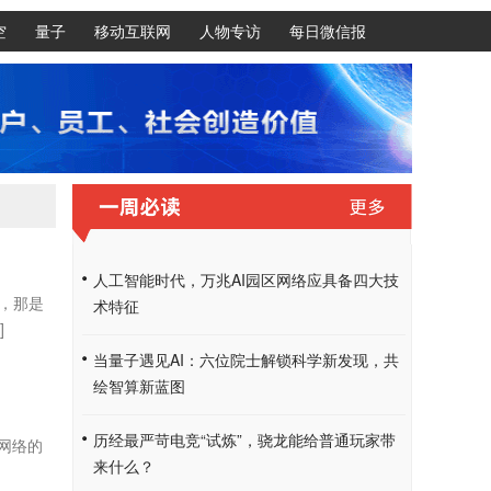
空
量子
移动互联网
人物专访
每日微信报
人工智能时代，万兆AI园区网络应具备四大技
，那是
术特征
]
当量子遇见AI：六位院士解锁科学新发现，共
绘智算新蓝图
历经最严苛电竞“试炼”，骁龙能给普通玩家带
网络的
来什么？