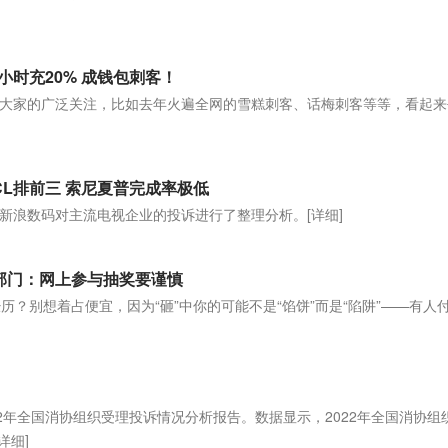
时充20% 成钱包刺客！
大家的广泛关注，比如去年火遍全网的雪糕刺客、话梅刺客等等，看起来
]
L排前三 索尼夏普完成率极低
新浪数码对主流电视企业的投诉进行了整理分析。
[详细]
监管部门：网上参与抽奖要谨慎
历？别想着占便宜，因为“砸”中你的可能不是“馅饼”而是“陷阱”——有人
2年全国消协组织受理投诉情况分析报告。数据显示，2022年全国消协组
[详细]