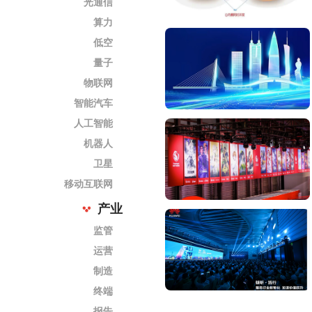
光通信
算力
低空
量子
物联网
智能汽车
人工智能
机器人
卫星
移动互联网
产业
监管
运营
制造
终端
报告