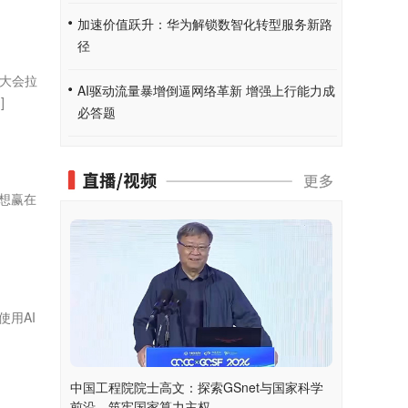
加速价值跃升：华为解锁数智化转型服务新路
径
合大会拉
AI驱动流量暴增倒逼网络革新 增强上行能力成
]
必答题
想赢在
用AI
中国工程院院士高文：探索GSnet与国家科学
前沿，筑牢国家算力主权