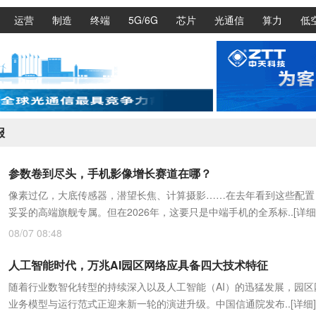
运营
制造
终端
5G/6G
芯片
光通信
算力
低
报
参数卷到尽头，手机影像增长赛道在哪？
像素过亿，大底传感器，潜望长焦、计算摄影……在去年看到这些配置
妥妥的高端旗舰专属。但在2026年，这要只是中端手机的全系标..
[详细
08/07 08:48
人工智能时代，万兆AI园区网络应具备四大技术特征
随着行业数智化转型的持续深入以及人工智能（AI）的迅猛发展，园区
业务模型与运行范式正迎来新一轮的演进升级。中国信通院发布..
[详细]