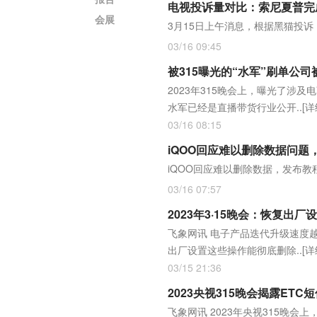
电视投诉量对比：索尼夏普完
会展
3月15日上午消息，根据黑猫投
03/16 09:45
被315曝光的“水军”刷单公
2023年315晚会上，曝光了
水军已经是直播带货行业公开..
[详
03/16 08:15
iQOO回应难以删除数据问
iQOO回应难以删除数据，发布
03/16 07:57
2023年3·15晚会：恢复出
飞象网讯 电子产品迭代升级速度
出厂设置这些操作能彻底删除..
[详
03/15 21:36
2023央视315晚会揭露ET
飞象网讯 2023年央视315晚会