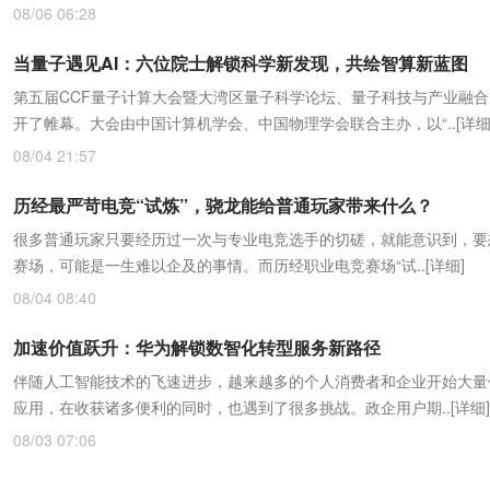
08/06 06:28
当量子遇见AI：六位院士解锁科学新发现，共绘智算新蓝图
第五届CCF量子计算大会暨大湾区量子科学论坛、量子科技与产业融
开了帷幕。大会由中国计算机学会、中国物理学会联合主办，以“..
[详细
08/04 21:57
历经最严苛电竞“试炼”，骁龙能给普通玩家带来什么？
很多普通玩家只要经历过一次与专业电竞选手的切磋，就能意识到，要
赛场，可能是一生难以企及的事情。而历经职业电竞赛场“试..
[详细]
08/04 08:40
加速价值跃升：华为解锁数智化转型服务新路径
伴随人工智能技术的飞速进步，越来越多的个人消费者和企业开始大量使
应用，在收获诸多便利的同时，也遇到了很多挑战。政企用户期..
[详细]
08/03 07:06