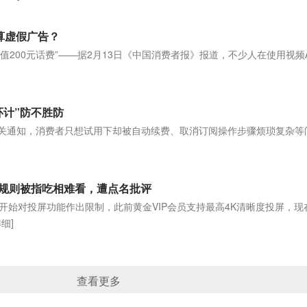
不算虚假广告？
9元充值200元话费”——据2月13日《中国消费者报》报道，不少人在使用视频
]
环计”防不胜防
相关通知，消费者只想试用下却被自动续费、取消订阅操作步骤烦琐复杂等
改规则被指吃相难看，遭点名批评
开始对投屏功能作出限制，此前黄金VIP会员支持最高4K清晰度投屏，现
详细]
查看更多