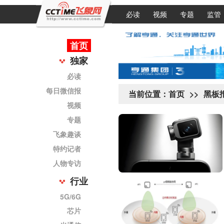
必读
视频
专题
监管
首页
独家
必读
每日微信报
当前位置：
首页
>>
黑板
视频
专题
飞象趣谈
特约记者
人物专访
行业
5G/6G
芯片