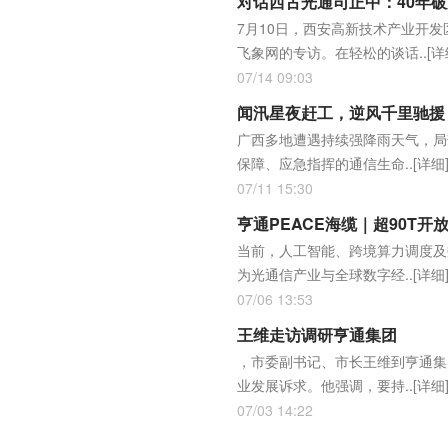
对话西古光通司正中：40年
7月10日，西安高新技术产业开
飞象网的专访。在轻松的谈话..
[详
07/14 09:03
闻汛星夜赶工，逆风千里驰援｜
广西多地遭遇持续强降雨天气，局
保障、应急指挥的通信生命..
[详细
07/11 15:30
亨通PEACE海缆｜超90T
当前，人工智能、跨境算力调度及
为光通信产业与全球数字经..
[详细
07/06 13:53
王维走访调研亨通集团
，市委副书记、市长王维到亨通集
业发展诉求。他强调，要持..
[详细
07/03 14:22