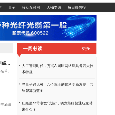
空
量子
移动互联网
人物专访
每日微信报
三家齐上榜！通鼎互联及旗下两家子公司入选 2026 江苏省先进级智能工厂拟入选名单
人工智能时代，万兆AI园区网络应具备四大技
选名单。
术特征
当量子遇见AI：六位院士解锁科学新发现，共
绘智算新蓝图
历经最严苛电竞“试炼”，骁龙能给普通玩家带
陆丰油田
来什么？