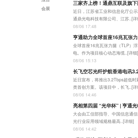
三家齐上榜！通鼎互联及旗下两
会展
近日，江苏省工业和信息化厅公示
通鼎光电科技有限公司、江苏..
[详
08/06 17:48
亨通助力全球首座16兆瓦张
全球首座16兆瓦张力腿（TLP）
电。作为项目核心动态海缆..
[详细
08/06 15:13
长飞空芯光纤护航香港电讯3.2
近日宣布，将推出3.2Tbps超低时延 
类首创方案。该项目中，长飞..
[详
08/06 14:46
亮相第四届 “光华杯” | 亨
大会由工信部指导、中国信息通信
光行业应用领域规格最高..
[详细]
08/06 14:42