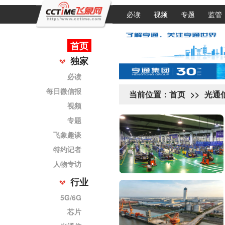
必读
视频
专题
监管
首页
独家
必读
每日微信报
当前位置：
首页
>>
光通
视频
专题
飞象趣谈
特约记者
人物专访
行业
5G/6G
芯片