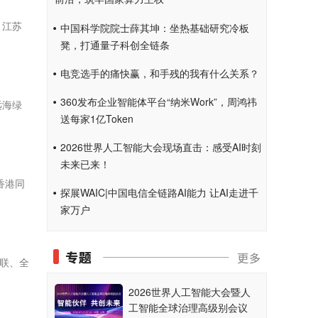
、江苏
中国科学院院士薛其坤：坐热基础研究冷板
凳，打通量子科创全链条
电竞选手的痛快赢，和手残的我有什么关系？
360发布企业智能体平台“纳米Work”，周鸿祎
远海绿
送每家1亿Token
2026世界人工智能大会现场直击：感受AI时刻
未来已来！
为香港同
探展WAIC|中国电信全链路AI能力 让AI走进千
家万户
互联、全
2026世界人工智能大会暨人
工智能全球治理高级别会议