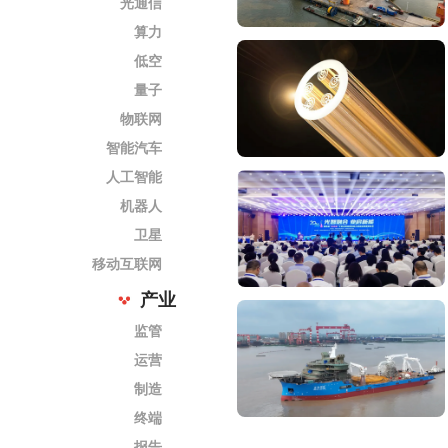
光通信
算力
低空
量子
物联网
智能汽车
人工智能
机器人
卫星
移动互联网
产业
监管
运营
制造
终端
报告