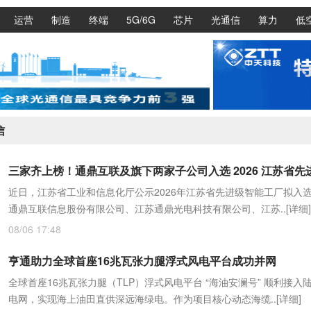
运营
制造
终端
5G/6G
芯片
光通信
算力
低
信
近日，江苏省工业和信息化厅公示2026年江苏省先进级智能工厂拟入
通鼎互联信息股份有限公司、江苏通鼎光电科技有限公司、江苏..
[详细]
08/06 17:48
亨通助力全球首座16兆瓦张力腿浮式风电平台成功并网
全球首座16兆瓦张力腿（TLP）浮式风电平台 “海油安澜号” 顺利接入
电网，实现海上油田直供深远海绿电。作为项目核心动态海缆..
[详细]