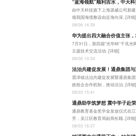
“蓝海领航”顺利吉水，中天
由中天科技旗下上海源威公司新建的
领我国海缆敷设由近海向深..
[详细
08/06 14:39
华为提出四大融合价值主张，
7月31日，第四届“光华杯”千兆
主题技术交流活动..
[详细]
08/06 10:34
法治共建促发展！通鼎集团与
震泽镇法治共建促发展暨通鼎集团
政校企合作机制，推动法治..
[详细
08/03 15:41
通鼎助学筑梦想 震中学子赴
通鼎教育基金奖学金发放仪式在江
芳，吴江区教育局副局长顾..
[详细
08/03 15:37