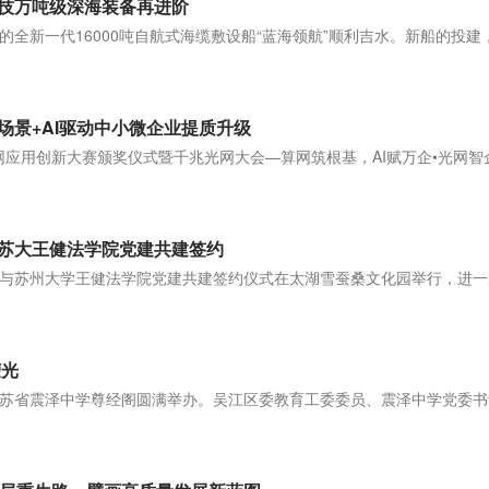
科技万吨级深海装备再进阶
全新一代16000吨自航式海缆敷设船“蓝海领航”顺利吉水。新船的投建
]
场景+AI驱动中小微企业提质升级
光网应用创新大赛颁奖仪式暨千兆光网大会—算网筑根基，AI赋万企•光网智
苏大王健法学院党建共建签约
与苏州大学王健法学院党建共建签约仪式在太湖雪蚕桑文化园举行，进一
]
荣光
苏省震泽中学尊经阁圆满举办。吴江区委教育工委委员、震泽中学党委书
]