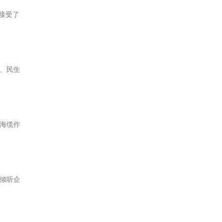
接受了
、民生
海缆作
倾听企