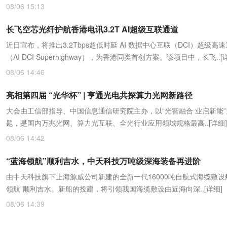
08/06 15:13
长飞空芯光纤护航香港电讯3.2T AI超级互联通道
近日宣布，将推出3.2Tbps超低时延 AI 数据中心互联（DCI）超级高
（AI DCI Superhighway），为香港同类首创方案。该项目中，长飞..
[
08/06 14:46
亮相第四届 “光华杯” | 亨通光电共探算力光网新路径
大会由工信部指导、中国信息通信研究院主办，以“光智融合 业启新能”
题，是国内万兆光网、算力光互联、全光行业应用领域规格最高..
[详细]
08/06 14:42
“蓝海领航”顺利吉水，中天科技万吨级深海装备再进阶
由中天科技旗下上海源威公司新建的全新一代16000吨自航式海缆敷设
领航”顺利吉水。新船的投建，将引领我国海缆敷设由近海向深..
[详细]
08/06 14:39