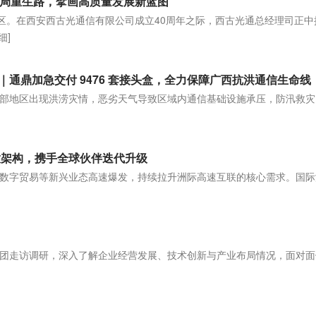
破局重生路，擘画高质量发展新蓝图
发区。在西安西古光通信有限公司成立40周年之际，西古光通总经理司正中
细]
通鼎加急交付 9476 套接头盒，全力保障广西抗洪通信生命线
部地区出现洪涝灾情，恶劣天气导致区域内通信基础设施承压，防汛救灾
]
开放架构，携手全球伙伴迭代升级
数字贸易等新兴业态高速爆发，持续拉升洲际高速互联的核心需求。国际
]
团走访调研，深入了解企业经营发展、技术创新与产业布局情况，面对面
]