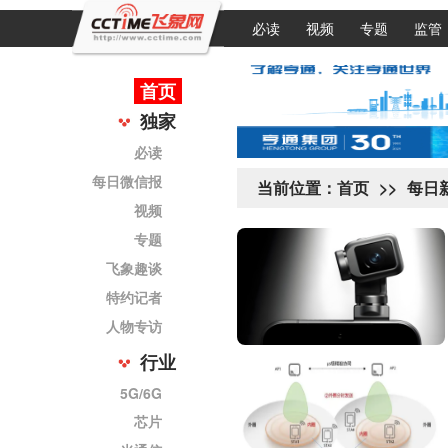
必读
视频
专题
监管
首页
独家
必读
每日微信报
当前位置：
首页
>>
每日新
视频
专题
飞象趣谈
特约记者
人物专访
行业
5G/6G
芯片