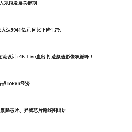
进入规模发展关键期
达5941亿元 同比下降1.7%
潮流设计+4K Live直出 打造颜值影像双巅峰！
战Token经济
 麒麟芯片、昇腾芯片路线图出炉