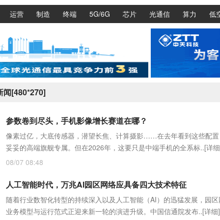
运营
制造
终端
5G/6G
芯片
光通信
算力
低
闻[480*270]
参数卷到尽头，手机影像增长赛道在哪？
像素过亿，大底传感器，潜望长焦、计算摄影……在去年看到这些配置
妥妥的高端旗舰专属。但在2026年，这要只是中端手机的全系标..
[详细
08/07 08:48
人工智能时代，万兆AI园区网络应具备四大技术特征
随着行业数智化转型的持续深入以及人工智能（AI）的迅猛发展，园区
业务模型与运行范式正迎来新一轮的演进升级。中国信通院发布..
[详细]