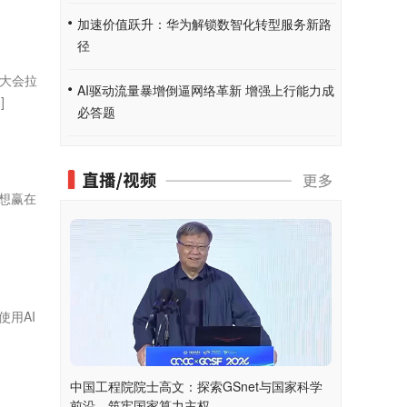
加速价值跃升：华为解锁数智化转型服务新路
径
合大会拉
AI驱动流量暴增倒逼网络革新 增强上行能力成
]
必答题
想赢在
用AI
中国工程院院士高文：探索GSnet与国家科学
前沿，筑牢国家算力主权