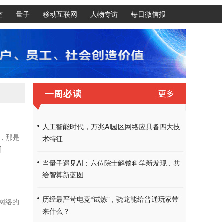
空
量子
移动互联网
人物专访
每日微信报
人工智能时代，万兆AI园区网络应具备四大技
，那是
术特征
]
当量子遇见AI：六位院士解锁科学新发现，共
绘智算新蓝图
历经最严苛电竞“试炼”，骁龙能给普通玩家带
网络的
来什么？