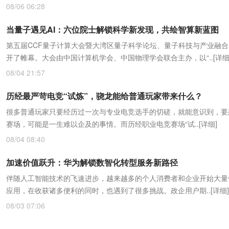
08/06 06:28
当量子遇见AI：六位院士解锁科学新发现，共绘智算新蓝图
第五届CCF量子计算大会暨大湾区量子科学论坛、量子科技与产业融
开了帷幕。大会由中国计算机学会、中国物理学会联合主办，以“..
[详细
08/04 21:57
历经最严苛电竞“试炼”，骁龙能给普通玩家带来什么？
很多普通玩家只要经历过一次与专业电竞选手的切磋，就能意识到，要
赛场，可能是一生难以企及的事情。而历经职业电竞赛场“试..
[详细]
08/04 08:40
加速价值跃升：华为解锁数智化转型服务新路径
伴随人工智能技术的飞速进步，越来越多的个人消费者和企业开始大量使
应用，在收获诸多便利的同时，也遇到了很多挑战。政企用户期..
[详细]
08/03 07:06