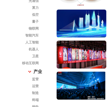
光通信
算力
低空
量子
物联网
智能汽车
人工智能
机器人
卫星
移动互联网
产业
监管
运营
制造
终端
报告