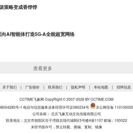
级策略变成香饽饽
：面向AI智能体打造5G-A全能超宽网络
查看更多
关于我们
|
广告报价
|
联系我们
|
隐私声明
|
本站地图
|
招聘信息
CCTIME飞象网 CopyRight
2007-2026 BY CCTIME.COM
©
8004280号-1
电信与信息服务业务经营许可证080234号
京公网安备 110105020
公司名称： 北京飞象互动文化传媒有限公司
联系地址：北京市朝阳区百子湾路后现代城B区5号楼A座1107 邮编：100022
未经书面许可，禁止转载、摘编、复制、镜像