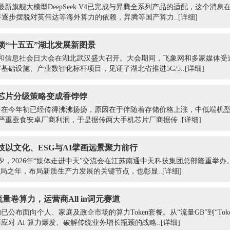
ek宣布最新旗舰大模型DeepSeek V4已完成与昇腾全系列产品的适配，这个
将逐步摆脱对英伟达等海外算力的依赖，昇腾等国产算力..
[详细]
锁“十五五”湖北发展新图景
界电信和信息社会日大会在湖北武汉盛大召开。大会期间，飞象网和多家媒体
基础设施、产业数智化标杆项目，见证了湖北省推进5G/5..
[详细]
芯片分级策略变成香饽饽
，在今年初已经传得沸沸扬扬，原因在于伴随着存储价格上涨，中低端机
开始严重蚕食安卓厂商利润，于是据传两大手机芯片厂商据传..
[详细]
以文化、ESG与AI擘画远景聚力前行
前夕，2026年“媒体走进中天”交流会在江苏南通中天科技集团总部隆重举
开局之年，布局新质生产力发展的关键节点，也彰显..
[详细]
流量卷算力，运营商All in词元赛道
公布面向个人、家庭及政企市场的算力Token套餐。从“流量GB”到“Tok
对 AI 算力爆发、破解传统业务增长瓶颈的战略..
[详细]