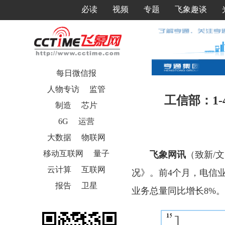
必读
视频
专题
飞象趣谈
每日微信报
人物专访
监管
工信部：1-
制造
芯片
6G
运营
大数据
物联网
移动互联网
量子
飞象网讯
（致新/
云计算
互联网
况》。前4个月，电信业
报告
卫星
业务总量同比增长8%。