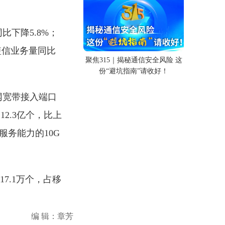
比下降5.8%；
动短信业务量同比
聚焦315｜揭秘通信安全风险 这
份“避坑指南”请收好！
网宽带接入端口
12.3亿个，比上
服务能力的10G
7.1万个，占移
编 辑：章芳