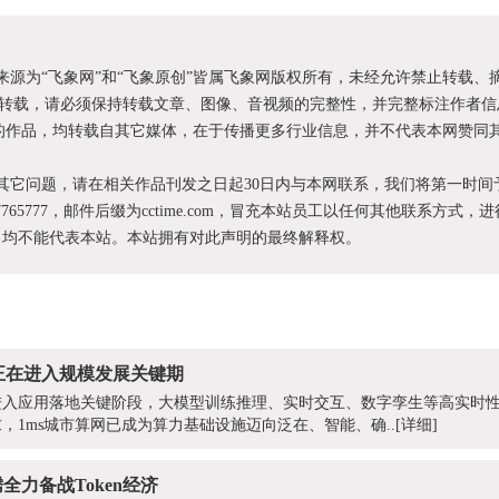
明来源为“飞象网”和“飞象原创”皆属飞象网版权所有，未经允许禁止转载、
转载，请必须保持转载文章、图像、音视频的完整性，并完整标注作者信
XX”的作品，均转载自其它媒体，在于传播更多行业信息，并不代表本网赞同
和其它问题，请在相关作品刊发之日起30日内与本网联系，我们将第一时间
87765777，邮件后缀为cctime.com，冒充本站员工以任何其他联系方式，
为，均不能代表本站。本站拥有对此声明的最终解释权。
正在进入规模发展关键期
进入应用落地关键阶段，大模型训练推理、实时交互、数字孪生等高实时
，1ms城市算网已成为算力基础设施迈向泛在、智能、确..
[详细]
全力备战Token经济