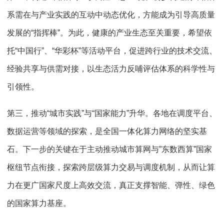
系需在与产业实践的互动中动态优化，方能成为引导高质量
发展的“指挥棒”。为此，健康的产业生态至关重要，希望依
托“中国行”、“华彩杯”等活动平台，促进跨行业的技术交流、
经验共享与供需对接，以生态活力反哺评估体系的科学性与
引领性。
第三，推动“城市实践”与“国家能力”升华。各地在调度平台、
数据运营等领域的探索，是全国一体化算力网络的坚实基
石。下一步的关键在于主动推动城市算网与”东数西算”国家
枢纽节点衔接，探索跨层级算力交易与调度机制，从而让算
力在更广国家尺度上高效交流，真正支撑智能、弹性、绿色
的国家算力基座。