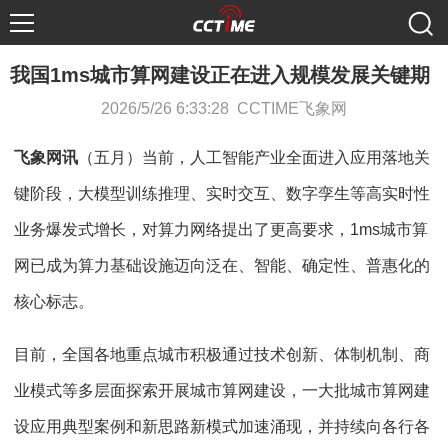
我国1ms城市算网建设正在进入规模发展关键期
2026/5/26 6:33:28 CCTIME飞象网
飞象网讯
（五月）当前，人工智能产业全面进入应用落地关
键阶段，大模型训练推理、实时交互、数字孪生等高实时性
业务爆发式增长，对算力网络提出了更高要求，1ms城市算
网已成为算力基础设施迈向泛在、智能、确定性、普惠化的
核心标志。
目前，全国各地重点城市积极通过技术创新、体制机制、商
业模式等多层面探索开展城市算网建设，一大批城市算网建
设应用典型案例和新思路新模式加速涌现，并持续向各行各