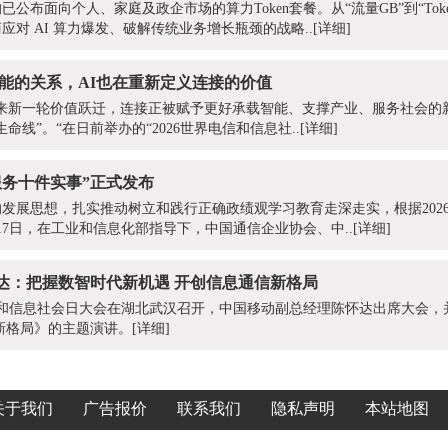
公布面向个人、家庭及政企市场的算力Token套餐。从“流量GB”到“Tok
对 AI 算力爆发、破解传统业务增长瓶颈的战略..
[详细]
智能的关系，AI也在重新定义连接的价值
迎来新一轮价值跃迁，连接正被赋予更好承载智能、支撑产业、服务社会的
命线”。“在日前举办的“2026世界电信和信息社..
[详细]
心服务十件实事”正式发布
发展思想，扎实推动树立和践行正确政绩观学习教育走深走实，根据202
17日，在工业和信息化部指导下，中国通信企业协会、中..
[详细]
达：把握数智时代新机遇 开创信息通信新格局
界电信和信息社会日大会在湖北武汉召开，中国移动副总经理陈怀达出席大会
新格局》的主题演讲。
[详细]
关于我们
广告报价
联系我们
隐私声明
本站地图