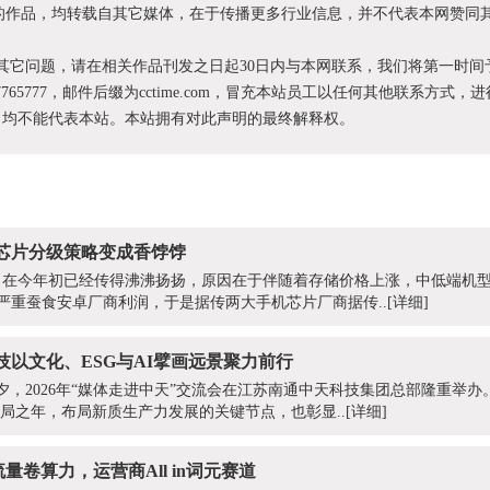
XX”的作品，均转载自其它媒体，在于传播更多行业信息，并不代表本网赞同
和其它问题，请在相关作品刊发之日起30日内与本网联系，我们将第一时间
87765777，邮件后缀为cctime.com，冒充本站员工以任何其他联系方式，
为，均不能代表本站。本站拥有对此声明的最终解释权。
芯片分级策略变成香饽饽
，在今年初已经传得沸沸扬扬，原因在于伴随着存储价格上涨，中低端机
开始严重蚕食安卓厂商利润，于是据传两大手机芯片厂商据传..
[详细]
以文化、ESG与AI擘画远景聚力前行
前夕，2026年“媒体走进中天”交流会在江苏南通中天科技集团总部隆重举
开局之年，布局新质生产力发展的关键节点，也彰显..
[详细]
流量卷算力，运营商All in词元赛道