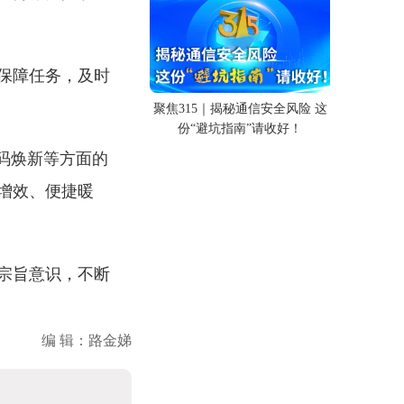
保障任务，及时
聚焦315｜揭秘通信安全风险 这
份“避坑指南”请收好！
码焕新等方面的
增效、便捷暖
宗旨意识，不断
编 辑：路金娣