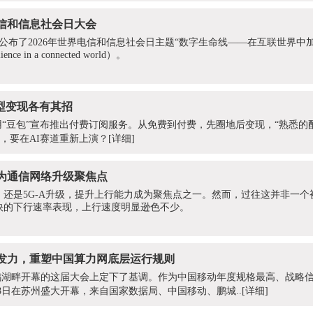
电信和信息社会日大会
公布了2026年世界电信和信息社会日主题“数字生命线——在互联世界中加强复
silience in a connected world）。
型变现各有其招​
用“豆包”宣布推出付费订阅服务。从免费到付费，先圈地后变现，“熟悉的
本，要在AI赛道重新上演？
[详细]
成为通信网络升级聚焦点
，还是5G-A升级，提升上行能力成为聚焦点之一。然而，过往这并非一
快的下行速率表现，上行速度明显逊色不少。
发力，重塑中国算力网底层运行规则
鸡湖畔开幕的这届大会上定下了基调。作为中国移动年度规格最高、战略
月8日在苏州盛大开幕，来自国家数据局、中国移动、鹏城..
[详细]