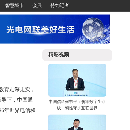
智慧城市
会展
特约记者
精彩视频
教育走深走实，
指导下，中国通
中国信科何书平：筑牢数字生命
线，韧性守护互联世界
26年世界电信和