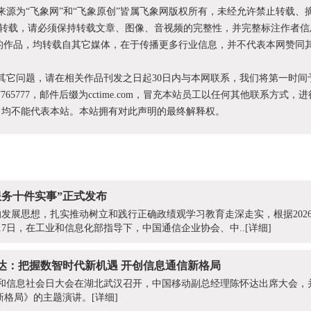
明来源为“飞象网”和“飞象原创”皆属飞象网版权所有，未经允许禁止转载、
转载，请必须保持转载文章、图像、音视频的完整性，并完整标注作者信
XX”的作品，均转载自其它媒体，在于传播更多行业信息，并不代表本网赞同
和其它问题，请在相关作品刊发之日起30日内与本网联系，我们将第一时间
87765777，邮件后缀为cctime.com，冒充本站员工以任何其他联系方式，
为，均不能代表本站。本站拥有对此声明的最终解释权。
心服务十件实事”正式发布
发展思想，扎实推动树立和践行正确政绩观学习教育走深走实，根据202
17日，在工业和信息化部指导下，中国通信企业协会、中..
[详细]
达：把握数智时代新机遇 开创信息通信新格局
界电信和信息社会日大会在湖北武汉召开，中国移动副总经理陈怀达出席大会
新格局》的主题演讲。
[详细]