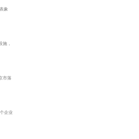
表象
础设施，
京市落
6个企业