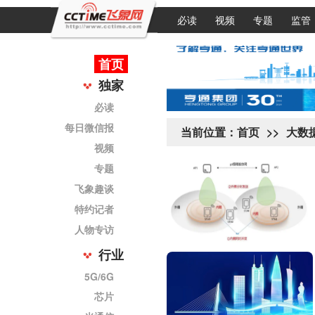
必读
视频
专题
监管
首页
独家
必读
每日微信报
当前位置：
首页
>>
大数
视频
专题
飞象趣谈
特约记者
人物专访
行业
5G/6G
芯片