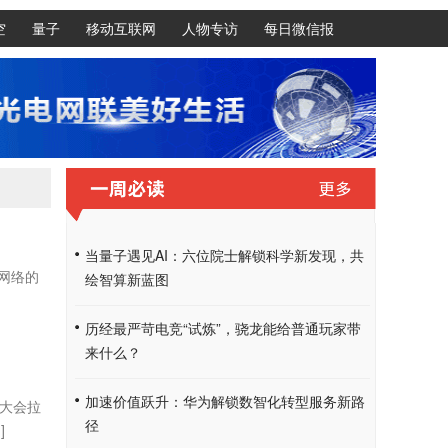
空
量子
移动互联网
人物专访
每日微信报
当量子遇见AI：六位院士解锁科学新发现，共
网络的
绘智算新蓝图
历经最严苛电竞“试炼”，骁龙能给普通玩家带
来什么？
加速价值跃升：华为解锁数智化转型服务新路
合大会拉
径
]