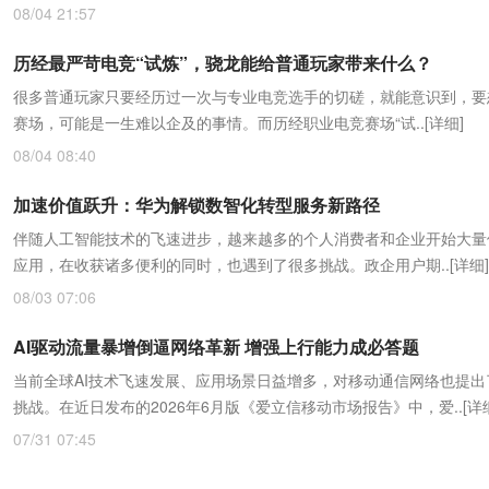
08/04 21:57
历经最严苛电竞“试炼”，骁龙能给普通玩家带来什么？
很多普通玩家只要经历过一次与专业电竞选手的切磋，就能意识到，要
赛场，可能是一生难以企及的事情。而历经职业电竞赛场“试..
[详细]
08/04 08:40
加速价值跃升：华为解锁数智化转型服务新路径
伴随人工智能技术的飞速进步，越来越多的个人消费者和企业开始大量使
应用，在收获诸多便利的同时，也遇到了很多挑战。政企用户期..
[详细]
08/03 07:06
AI驱动流量暴增倒逼网络革新 增强上行能力成必答题
当前全球AI技术飞速发展、应用场景日益增多，对移动通信网络也提出
挑战。在近日发布的2026年6月版《爱立信移动市场报告》中，爱..
[详
07/31 07:45