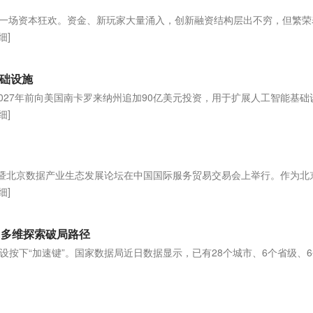
向一场资本狂欢。资金、新玩家大量涌入，创新融资结构层出不穷，但繁荣
细]
基础设施
布，将在2027年前向美国南卡罗来纳州追加90亿美元投资，用于扩展人工智能基
细]
式暨北京数据产业生态发展论坛在中国国际服务贸易交易会上举行。作为北
细]
 多维探索破局路径
设按下“加速键”。国家数据局近日数据显示，已有28个城市、6个省级、