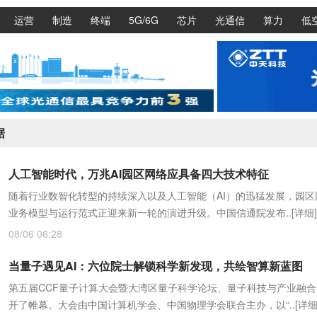
运营
制造
终端
5G/6G
芯片
光通信
算力
低
据
人工智能时代，万兆AI园区网络应具备四大技术特征
随着行业数智化转型的持续深入以及人工智能（AI）的迅猛发展，园区
业务模型与运行范式正迎来新一轮的演进升级。中国信通院发布..
[详细]
08/06 06:28
当量子遇见AI：六位院士解锁科学新发现，共绘智算新蓝图
第五届CCF量子计算大会暨大湾区量子科学论坛、量子科技与产业融
开了帷幕。大会由中国计算机学会、中国物理学会联合主办，以“..
[详细