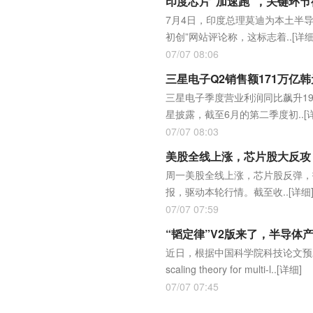
印度芯片“加速跑”，关键环节
7月4日，印度总理莫迪为本土半导
初创”网站评论称，这标志着..
[详细
07/07 08:06
三星电子Q2销售额171万亿
三星电子季度营业利润同比飙升1
星披露，截至6月的第二季度初..
[
07/07 08:03
美股全线上涨，芯片股大反攻，
周一美股全线上涨，芯片股反弹，
报，驱动本轮行情。截至收..
[详细
07/07 07:59
“韬定律”V2版来了，半导体
近日，根据中国科学院科技论文预发布
scaling theory for multi-l..
[详细]
07/07 07:45