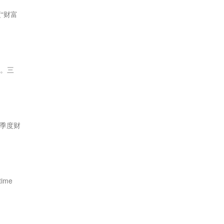
“财富
长。三
季度财
ime