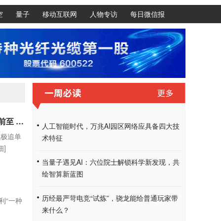
空
量子
移动互联网
人物专访
每日微信报
英伟达 AMD 博通追单：台积电 3nm 月产 18 万片目标有望提前至 Q4 初达成，2nm 年底冲刺 10 万片
人工智能时代，万兆AI园区网络应具备四大技
积极追单
术特征
细]
当量子遇见AI：六位院士解锁科学新发现，共
绘智算新蓝图
历经最严苛电竞“试炼”，骁龙能给普通玩家带
利“一种
来什么？