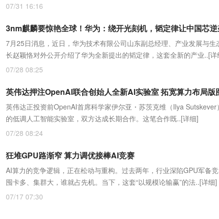
07/31 16:16
3nm麒麟要惊艳全球！华为：绕开光刻机，韬定律让中国芯逆
7月25日消息，近日，华为技术有限公司山东副总经理、产业发展与生
长赵颖恪对外公开介绍了华为全新提出的韬定律，这套全新的产业..
[详
07/28 08:25
英伟达押注OpenAI联合创始人全新AI实验室 拓宽算力布局版
英伟达正投资前OpenAI首席科学家伊尔亚・苏茨克维（Ilya Sutskeve
的低调人工智能实验室，双方达成长期合作。这笔合作既..
[详细]
07/28 08:24
狂堆GPU路渐窄 算力调优接棒AI竞赛
AI算力的竞争逻辑，正在松动与重构。过去两年，行业深陷GPU军备
囤卡多、集群大，谁就占先机。当下，这套“以规模论输赢”的法..
[详细]
07/17 07:30