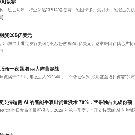
AI竞赛
重构。过去两年，行业深陷GPU军备竞赛，谁囤卡多、集群大，谁就占先
细]
融资265亿美元
，SK海力士通过发行美国存托股份融资265亿美元。这家韩国存储芯片制
细]
头股价一夜暴增 两大阵营混战
焦点属于GPU，那么进入2026年，一个曾被认为“成熟甚至增长停滞”的
 年一季度支持端侧 AI 的智能手表出货量激增 70%，苹果独占九成份额
nt Research 昨日发布了最新报告，2026 年第一季度，全球支持端侧 AI 的智