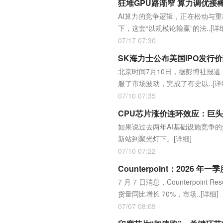
狂堆GPU路渐窄 算力调优接棒
AI算力的竞争逻辑，正在松动与
下，这套“以规模论输赢”的法..
[详
07/17 07:30
SK海力士公布美国IPO发行价
北京时间7月10日，据彭博社报道
服了市场波动，完成了有史以..
[详
07/10 07:35
CPU芯片涨价连环效应：巨
如果说过去两年AI基础设施竞争的
新站到聚光灯下。
[详细]
07/10 07:22
Counterpoint：2026
7 月 7 日消息，Counterpoi
货量同比增长 70%，市场..
[详细]
07/07 08:09