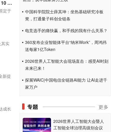
英伟达 AMD 博通追单：台积电 3nm 月产 18 万片目标有望提前至 Q4 初达成，2nm 年底冲刺 10 万片
原定于
中国科学院院士薛其坤：坐热基础研究冷板
凳，打通量子科创全链条
电竞选手的痛快赢，和手残的我有什么关系？
360发布企业智能体平台“纳米Work”，周鸿祎
及其实
送每家1亿Token
2026世界人工智能大会现场直击：感受AI时刻
未来已来！
全新提
探展WAIC|中国电信全链路AI能力 让AI走进千
家万户
方达成长
2026世界人工智能大会暨人
工智能全球治理高级别会议