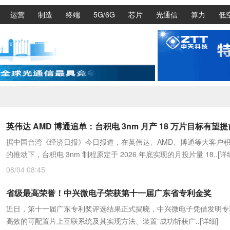
运营
制造
终端
5G/6G
芯片
光通信
算力
低
据中国台湾《经济日报》今日报道，在英伟达、AMD、博通等大客户
的推动下，台积电 3nm 制程原定于 2026 年底实现的月投片量 18..
[详
08/04 08:45
省级最高荣誉！中兴微电子荣获第十一届广东省专利金奖
近日，第十一届广东专利奖评选结果正式揭晓，中兴微电子凭借发明专
高效的可配置片上互联系统及其实现方法、装置”成功斩获广..
[详细]