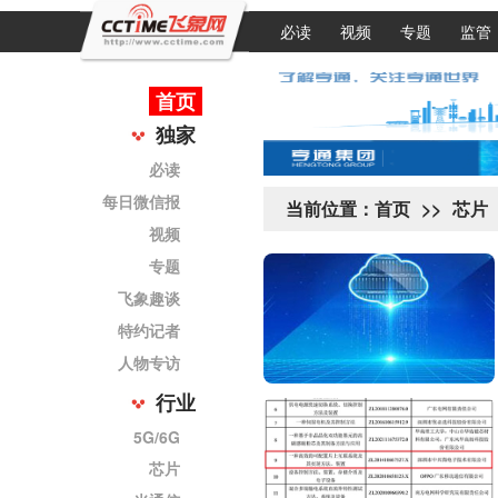
必读
视频
专题
监管
首页
独家
必读
每日微信报
当前位置：
首页
>>
芯片
视频
专题
飞象趣谈
特约记者
人物专访
行业
5G/6G
芯片