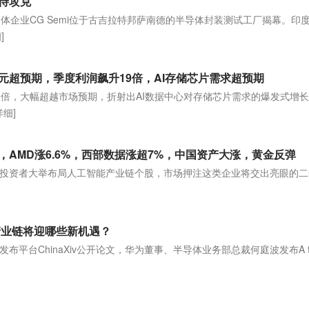
待攻克
体企业CG Semi位于古吉拉特邦萨南德的半导体封装测试工厂揭幕。印度
]
韩元超预期，季度利润飙升19倍，AI存储芯片需求超预期
9倍，大幅超越市场预期，折射出AI数据中心对存储芯片需求的爆发式增
详细]
AMD涨6.6%，西部数据涨超7%，中国资产大涨，黄金反弹
投资者大举布局人工智能产业链个股，市场押注这类企业将交出亮眼的二
]
产业链将迎哪些新机遇？
平台ChinaXiv公开论文，华为董事、半导体业务部总裁何庭波发布A t