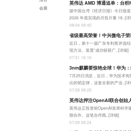
会展
据中国台湾《经济日报》今日报道，
2026 年底实现的月投片量 18..
[详
08/04 08:45
省级最高荣誉！中兴微电子荣
近日，第十一届广东专利奖评选结
现方法、装置”成功斩获广..
[详细]
07/31 16:16
3nm麒麟要惊艳全球！华为
7月25日消息，近日，华为技术
出的韬定律，这套全新的产业..
[详
07/28 08:25
英伟达押注OpenAI联合创始
英伟达正投资前OpenAI首席科学家
期合作。这笔合作既..
[详细]
07/28 08:24