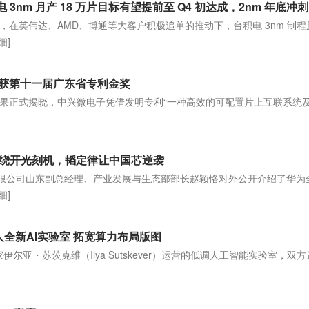
在英伟达、AMD、博通等大客户积极追单的推动下，台积电 3nm 制程
细]
获第十一届广东省专利金奖
果正式揭晓，中兴微电子凭借发明专利“一种高效的可配置片上互联系统
：绕开光刻机，韬定律让中国芯逆袭
有限公司山东副总经理、产业发展与生态部部长赵颖恪对外公开介绍了华为
细]
人全新AI实验室 拓宽算力布局版图
伊尔亚・苏茨克维（Ilya Sutskever）运营的低调人工智能实验室，双