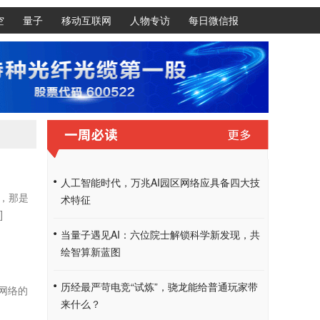
空
量子
移动互联网
人物专访
每日微信报
人工智能时代，万兆AI园区网络应具备四大技
，那是
术特征
]
当量子遇见AI：六位院士解锁科学新发现，共
绘智算新蓝图
历经最严苛电竞“试炼”，骁龙能给普通玩家带
网络的
来什么？