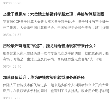
08/06 06:28
当量子遇见AI：六位院士解锁科学新发现，共绘智算新蓝图
第五届CCF量子计算大会暨大湾区量子科学论坛、量子科技与产业融
开了帷幕。大会由中国计算机学会、中国物理学会联合主办，以“..
[详细
08/04 21:57
历经最严苛电竞“试炼”，骁龙能给普通玩家带来什么？
很多普通玩家只要经历过一次与专业电竞选手的切磋，就能意识到，要
赛场，可能是一生难以企及的事情。而历经职业电竞赛场“试..
[详细]
08/04 08:40
加速价值跃升：华为解锁数智化转型服务新路径
伴随人工智能技术的飞速进步，越来越多的个人消费者和企业开始大量使
应用，在收获诸多便利的同时，也遇到了很多挑战。政企用户期..
[详细]
08/03 07:06