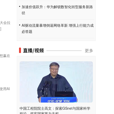
加速价值跃升：华为解锁数智化转型服务新路
径
合大会拉
AI驱动流量暴增倒逼网络革新 增强上行能力成
]
必答题
想赢在
用AI
中国工程院院士高文：探索GSnet与国家科学
前沿，筑牢国家算力主权