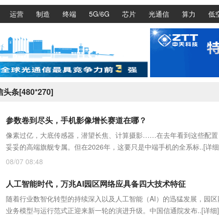
运营
制造
终端
5G/6G
芯片
光通信
算力
低
头条[480*270]
参数卷到尽头，手机影像增长赛道在哪？
像素过亿，大底传感器，潜望长焦、计算摄影……在去年看到这些配置
妥妥的高端旗舰专属。但在2026年，这要只是中端手机的全系标..
[详细
08/07 08:48
人工智能时代，万兆AI园区网络应具备四大技术特征
随着行业数智化转型的持续深入以及人工智能（AI）的迅猛发展，园区
业务模型与运行范式正迎来新一轮的演进升级。中国信通院发布..
[详细]