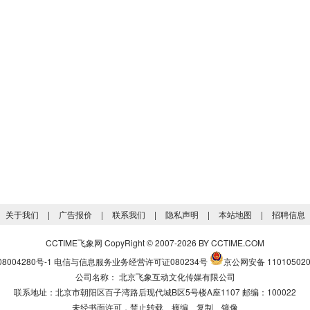
关于我们
|
广告报价
|
联系我们
|
隐私声明
|
本站地图
|
招聘信息
CCTIME飞象网 CopyRight
2007-2026 BY CCTIME.COM
©
8004280号-1
电信与信息服务业务经营许可证080234号
京公网安备 110105020
公司名称： 北京飞象互动文化传媒有限公司
联系地址：北京市朝阳区百子湾路后现代城B区5号楼A座1107 邮编：100022
未经书面许可，禁止转载、摘编、复制、镜像