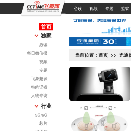
必读
视频
专题
监管
首页
独家
必读
每日微信报
当前位置：
首页
>>
光通信
视频
专题
飞象趣谈
特约记者
人物专访
行业
5G/6G
芯片