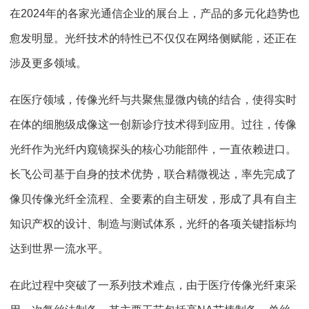
在2024年的各家光通信企业的展台上，产品的多元化趋势也
愈发明显。光纤技术的特性已不仅仅在网络侧赋能，还正在
涉及更多领域。
在医疗领域，传像光纤与共聚焦显微内镜的结合，使得实时
在体的细胞级成像这一创新诊疗技术得到应用。过往，传像
光纤作为光纤内窥镜探头的核心功能部件，一直依赖进口。
长飞公司基于自身的技术优势，联合精微视达，率先完成了
像贝传像光纤全流程、全要素的自主研发，形成了具有自主
知识产权的设计、制造与测试体系，光纤的各项关键指标均
达到世界一流水平。
在此过程中突破了一系列技术难点，由于医疗传像光纤束采