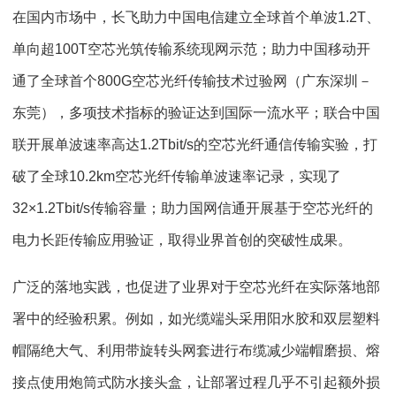
在国内市场中，长飞助力中国电信建立全球首个单波1.2T、
单向超100T空芯光筑传输系统现网示范；助力中国移动开
通了全球首个800G空芯光纤传输技术过验网（广东深圳－
东莞），多项技术指标的验证达到国际一流水平；联合中国
联开展单波速率高达1.2Tbit/s的空芯光纤通信传输实验，打
破了全球10.2km空芯光纤传输单波速率记录，实现了
32×1.2Tbit/s传输容量；助力国网信通开展基于空芯光纤的
电力长距传输应用验证，取得业界首创的突破性成果。
广泛的落地实践，也促进了业界对于空芯光纤在实际落地部
署中的经验积累。例如，如光缆端头采用阳水胶和双层塑料
帽隔绝大气、利用带旋转头网套进行布缆减少端帽磨损、熔
接点使用炮筒式防水接头盒，让部署过程几乎不引起额外损