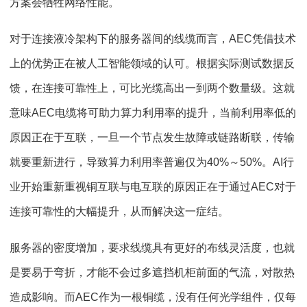
方案会牺牲网络性能。
对于连接液冷架构下的服务器间的线缆而言，AEC凭借技术
上的优势正在被人工智能领域的认可。根据实际测试数据反
馈，在连接可靠性上，可比光缆高出一到两个数量级。这就
意味AEC电缆将可助力算力利用率的提升，当前利用率低的
原因正在于互联，一旦一个节点发生故障或链路断联，传输
就要重新进行，导致算力利用率普遍仅为40%～50%。AI行
业开始重新重视铜互联与电互联的原因正在于通过AEC对于
连接可靠性的大幅提升，从而解决这一症结。
服务器的密度增加，要求线缆具有更好的布线灵活度，也就
是要易于弯折，才能不会过多遮挡机柜前面的气流，对散热
造成影响。而AEC作为一根铜缆，没有任何光学组件，仅每