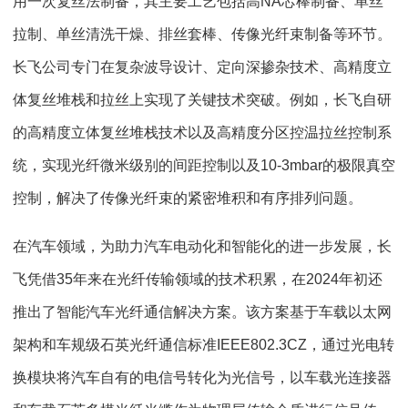
用一次复丝法制备，其主要工艺包括高NA芯棒制备、单丝
拉制、单丝清洗干燥、排丝套棒、传像光纤束制备等环节。
长飞公司专门在复杂波导设计、定向深掺杂技术、高精度立
体复丝堆栈和拉丝上实现了关键技术突破。例如，长飞自研
的高精度立体复丝堆栈技术以及高精度分区控温拉丝控制系
统，实现光纤微米级别的间距控制以及10-3mbar的极限真空
控制，解决了传像光纤束的紧密堆积和有序排列问题。
在汽车领域，为助力汽车电动化和智能化的进一步发展，长
飞凭借35年来在光纤传输领域的技术积累，在2024年初还
推出了智能汽车光纤通信解决方案。该方案基于车载以太网
架构和车规级石英光纤通信标准IEEE802.3CZ，通过光电转
换模块将汽车自有的电信号转化为光信号，以车载光连接器