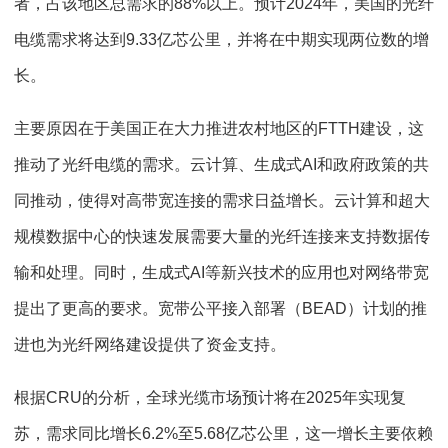
者，占该地区总需求的88%以上。预计2024年，美国的光纤
电缆需求将达到9.33亿芯公里，并将在中期实现两位数的增
长。
主要原因在于美国正在大力推进农村地区的FTTH建设，这
推动了光纤电缆的需求。云计算、生成式AI和政府政策的共
同推动，使得对高带宽连接的需求日益增长。云计算和超大
规模数据中心的快速发展需要大量的光纤连接来支持数据传
输和处理。同时，生成式AI等新兴技术的应用也对网络带宽
提出了更高的要求。宽带公平接入部署（BEAD）计划的推
进也为光纤网络建设提供了资金支持。
根据CRU的分析，全球光缆市场预计将在2025年实现复
苏，需求同比增长6.2%至5.68亿芯公里，这一增长主要依赖