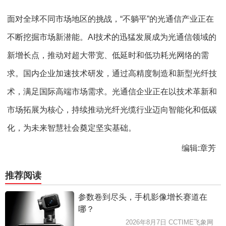
面对全球不同市场地区的挑战，“不躺平”的光通信产业正在
不断挖掘市场新潜能。AI技术的迅猛发展成为光通信领域的
新增长点，推动对超大带宽、低延时和低功耗光网络的需
求。国内企业加速技术研发，通过高精度制造和新型光纤技
术，满足国际高端市场需求。光通信企业正在以技术革新和
市场拓展为核心，持续推动光纤光缆行业迈向智能化和低碳
化，为未来智慧社会奠定坚实基础。
编辑:章芳
推荐阅读
参数卷到尽头，手机影像增长赛道在
哪？
2026年8月7日 CCTIME飞象网