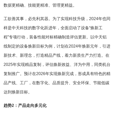
数据更精确、技能更精准、管理更精益。
工欲善其事，必先利其器。为了实现科技升级，2024年也同
样是中天科技的数字化跃进年，全面启动了设备“焕新工
程”专项行动，装备性能对标精确制造评估更新。以中天铝
线制定的设备焕新目标为例，计划在2024年焕新元年，引进
新技术、新理念，打造精品产线，着力新质生产力打造。在
2025年实现精品复制，评估焕新效益、洋为中用，同类机台
复制推广。预计在2026年实现焕新完成，形成具有特色的精
品产线、工厂，在数字化、品质提升、安全环保、节能低碳
达到焕新目标。
趋势2：产品走向多元化