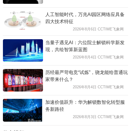
人工智能时代，万兆AI园区网络应具备
四大技术特征
2026年8月6日 CCTIME飞象网
当量子遇见AI：六位院士解锁科学新发
现，共绘智算新蓝图
2026年8月4日 CCTIME飞象网
历经最严苛电竞“试炼”，骁龙能给普通玩
家带来什么？
2026年8月4日 CCTIME飞象网
加速价值跃升：华为解锁数智化转型服
务新路径
2026年8月3日 CCTIME飞象网