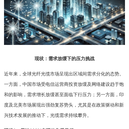
现状：需求放缓下的压力挑战
近年来，全球光纤光缆市场呈现出区域间需求分化的态势。
一方面，中国市场受电信运营商投资放缓及网络建设趋于饱
和的影响，需求增长放缓甚至面临下行压力；另一方面，印
度及北美市场展现出强劲复苏势头，尤其是在政策驱动和新
兴技术发展的推动下，光缆需求持续攀升。