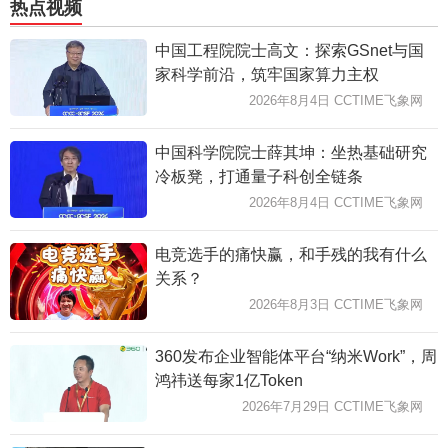
热点视频
中国工程院院士高文：探索GSnet与国
家科学前沿，筑牢国家算力主权
2026年8月4日 CCTIME飞象网
中国科学院院士薛其坤：坐热基础研究
冷板凳，打通量子科创全链条
2026年8月4日 CCTIME飞象网
电竞选手的痛快赢，和手残的我有什么
关系？
2026年8月3日 CCTIME飞象网
360发布企业智能体平台“纳米Work”，周
鸿祎送每家1亿Token
2026年7月29日 CCTIME飞象网