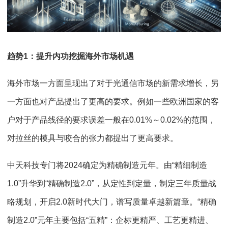
趋势1：提升内功挖掘海外市场机遇
海外市场一方面呈现出了对于光通信市场的新需求增长，另
一方面也对产品提出了更高的要求。例如一些欧洲国家的客
户对于产品线径的要求误差一般在0.01%～0.02%的范围，
对拉丝的模具与咬合的张力都提出了更高要求。
中天科技专门将2024确定为精确制造元年。由“精细制造
1.0”升华到“精确制造2.0”，从定性到定量，制定三年质量战
略规划，开启2.0新时代大门，谱写质量卓越新篇章。“精确
制造2.0”元年主要包括“五精”：企标更精严、工艺更精进、