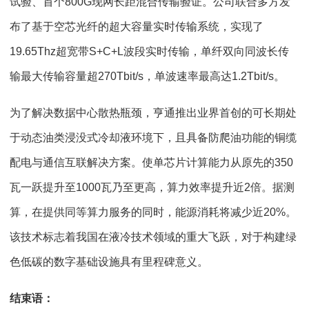
试验、首个800G现网长距混合传输验证。公司联合多方发
布了基于空芯光纤的超大容量实时传输系统，实现了
19.65Thz超宽带S+C+L波段实时传输，单纤双向同波长传
输最大传输容量超270Tbit/s，单波速率最高达1.2Tbit/s。
为了解决数据中心散热瓶颈，亨通推出业界首创的可长期处
于动态油类浸没式冷却液环境下，且具备防爬油功能的铜缆
配电与通信互联解决方案。使单芯片计算能力从原先的350
瓦一跃提升至1000瓦乃至更高，算力效率提升近2倍。据测
算，在提供同等算力服务的同时，能源消耗将减少近20%。
该技术标志着我国在液冷技术领域的重大飞跃，对于构建绿
色低碳的数字基础设施具有里程碑意义。
结束语：