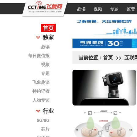
必读
视频
专题
监管
首页
独家
必读
每日微信报
当前位置：
首页
>>
互联
视频
专题
飞象趣谈
特约记者
人物专访
行业
5G/6G
芯片