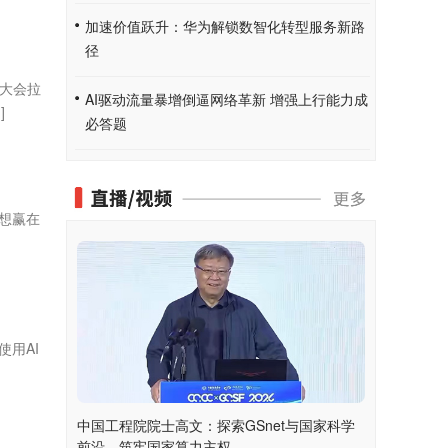
加速价值跃升：华为解锁数智化转型服务新路
径
合大会拉
AI驱动流量暴增倒逼网络革新 增强上行能力成
]
必答题
想赢在
用AI
中国工程院院士高文：探索GSnet与国家科学
前沿，筑牢国家算力主权