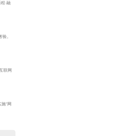
程·融
考验。
国互联网
施“网