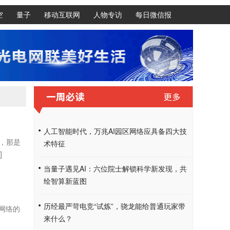
空
量子
移动互联网
人物专访
每日微信报
人工智能时代，万兆AI园区网络应具备四大技
，那是
术特征
]
当量子遇见AI：六位院士解锁科学新发现，共
绘智算新蓝图
历经最严苛电竞“试炼”，骁龙能给普通玩家带
网络的
来什么？