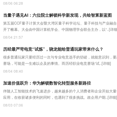
08/06 06:28
当量子遇见AI：六位院士解锁科学新发现，共绘智算新蓝图
第五届CCF量子计算大会暨大湾区量子科学论坛、量子科技与产业融
开了帷幕。大会由中国计算机学会、中国物理学会联合主办，以“..
[详细
08/04 21:57
历经最严苛电竞“试炼”，骁龙能给普通玩家带来什么？
很多普通玩家只要经历过一次与专业电竞选手的切磋，就能意识到，要
赛场，可能是一生难以企及的事情。而历经职业电竞赛场“试..
[详细]
08/04 08:40
加速价值跃升：华为解锁数智化转型服务新路径
伴随人工智能技术的飞速进步，越来越多的个人消费者和企业开始大量使
应用，在收获诸多便利的同时，也遇到了很多挑战。政企用户期..
[详细]
08/03 07:06