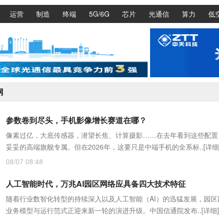
运营
制造
终端
5G/6G
芯片
光通信
算力
低
网
参数卷到尽头，手机影像增长赛道在哪？
像素过亿，大底传感器，潜望长焦、计算摄影……在去年看到这些配置
妥妥的高端旗舰专属。但在2026年，这要只是中端手机的全系标..
[详细
08/07 08:48
人工智能时代，万兆AI园区网络应具备四大技术特征
随着行业数智化转型的持续深入以及人工智能（AI）的迅猛发展，园区
业务模型与运行范式正迎来新一轮的演进升级。中国信通院发布..
[详细]