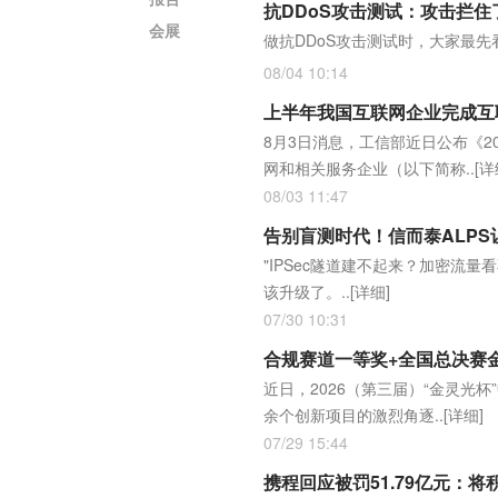
抗DDoS攻击测试：攻击拦
会展
做抗DDoS攻击测试时，大家最先
08/04 10:14
上半年我国互联网企业完成互联网
8月3日消息，工信部近日公布《2
网和相关服务企业（以下简称..
[详
08/03 11:47
告别盲测时代！信而泰ALPS让
"IPSec隧道建不起来？加密流
该升级了。..
[详细]
07/30 10:31
合规赛道一等奖+全国总决赛金奖
近日，2026（第三届）“金灵
余个创新项目的激烈角逐..
[详细]
07/29 15:44
携程回应被罚51.79亿元：