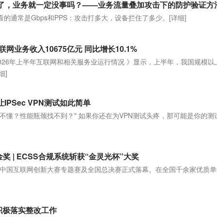
住了，业务就一定没事吗？——业务流量叠加攻击下的防护验证方
看的通常是Gbps和PPS：攻击打多大，设备拦住了多少。
[详细]
业务收入10675亿元 同比增长10.1%
026年上半年互联网和相关服务业运行情况 》显示，上半年，我国规模以
细]
IPSec VPN测试如此简单
量看不懂？性能瓶颈找不到？" 如果你还在为VPN测试头疼，那可能是你的测
 | ECSS合规系统斩获“金灵光杯”大奖
光杯”中国互联网创新大赛专题赛及全国总决赛正式落幕。在全国千余家优质
将积极落实整改工作