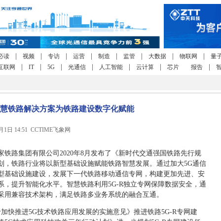
|
|
|
|
|
|
|
|
必读
视频
专访
运营
制造
监管
大数据
物联网
量
|
|
|
|
|
|
|
互联网
IT
5G
光通信
人工智能
云计算
芯片
报告
慧铁路解决方案为铁路建设数字化赋能
6月1日 14:51 CCTIME飞象网
铁路集团有限公司2020年8月发布了《新时代交通强国铁路先行规
划，铁路行业将以新型基础设施赋能铁路智慧发展。通过加大5G通信
型基础设施建设，发展下一代铁路移动通信专网，构建更加先进、安
，提升智能化水平。智慧铁路利用5G-R独立专网保障数据安全，通
采用兼容技术架构，满足铁路多业务系统的融合互通。
于加快推进5G技术铁路应用发展的实施意见》推进铁路5G-R专网建