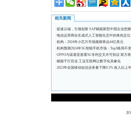
相关新闻
·
提速云端，引领创新 SAP赋能新型中国企业把
·
电信运营商在生成式人工智能生态中的角色定位
·
机构：2024年小芯片市场规模将达44亿美元
·
机构预测2024年5G智能手机市场：Top3格局不变
·
OPPO与诺基亚签署5G专利交叉许可协议 双方将
·
赋能千行百业 工业互联网让数字化具象化
·
2023年全国移动短信业务量下降0.3% 收入比上年
京I