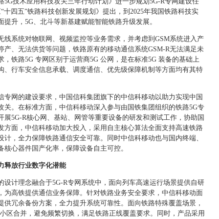
铁路5G技术应用科技攻关三年行动计划》进一步规划5G-R专网建设任
《“十四五”铁路科技创新发展规划》提出，到2025年我国铁路科技实
面提升，5G、北斗等新基建赋能智能铁路升级发展。
无线系统对物联网、视频监控等业务需求，并考虑到GSM系统进入产
产、无法供货等问题，铁路原有的移动通信系统GSM-R无法满足未
铁路5G 专网区别于运营商5G 公网，是在标准5G 装备的基础上
构、行车安全信息承载、调度通信、优先级保障机制等方面均有其特
信专网的建设要求，中国信科集团旗下的中信科移动以助力实现中国
攻关。在标准方面，中信科移动深入参与由国铁集团组织的铁路5G专
展5G-R核心网、基站、网管等重要设备的研发和测试工作，协助国
发方面，中信科移动加大投入，采用自主核心算法全面支持高速铁路
设计，全力保障铁路通信安全可靠。同时中信科移动也与国内终端、
备核心器件国产化率，保障设备自主可控。
力释放行业数字化潜能
的设计理念融合于5G-R专网系统中，面向列车高速运行场景提供自研
，为高铁提供通信业务保障。针对铁路业务安全要求，中信科移动面
提供冗余备份方案，全力提升系统可靠性。面向铁路特殊覆盖场景，
现小区合并，避免频繁切换，满足铁路正线覆盖要求。同时，产品采用