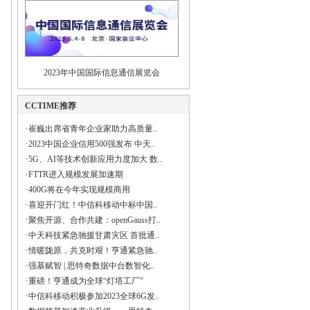
2023年中国国际信息通信展览会
CCTIME推荐
·
崔巍出席省青年企业家助力高质量..
·
2023中国企业信用500强发布 中天..
·
5G、AI等技术创新应用力度加大 数..
·
FTTR进入规模发展加速期
·
400G将在今年实现规模商用
·
喜迎开门红！中信科移动中标中国..
·
聚焦开源、合作共建：openGauss打..
·
中天科技紧急驰援甘肃灾区 首批通..
·
情暖陇原，共克时艰！亨通紧急驰..
·
强基赋智 | 思特奇数据中台数智化..
·
重磅！亨通成为全球“灯塔工厂”
·
中信科移动积极参加2023全球6G发..