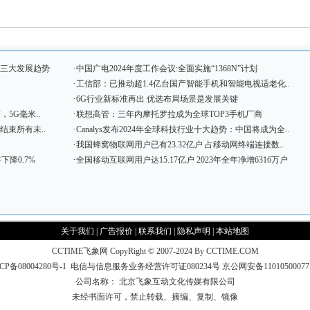
·
握三大发展趋势
中国广电2024年度工作会议:全面实施“1368N”计划
·
工信部：已推动超1.4亿台国产智能手机和智能电视适老化..
·
6G行业新标准再出 优选布局场景是发展关键
·
，5G毫米..
联想高管：三年内摩托罗拉成为全球TOP3手机厂商
·
结束所有未..
Canalys发布2024年全球科技行业十大趋势：中国将成为全..
·
我国蜂窝物联网用户已有23.32亿户 占移动网终端连接数..
·
下降0.7%
全国移动互联网用户达15.17亿户 2023年全年净增6316万户
关于我们
|
广告报价
|
联系我们
|
隐私声明
|
本站地图
CCTIME飞象网 CopyRight © 2007-2024 By CCTIME.COM
CP备08004280号-1
电信与信息服务业务经营许可证080234号
京公网安备1101050007
公司名称： 北京飞象互动文化传媒有限公司
未经书面许可，禁止转载、摘编、复制、镜像