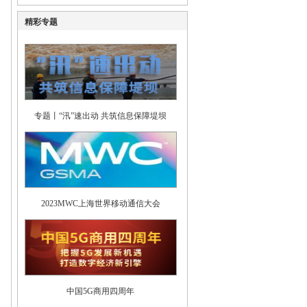
精彩专题
专题丨“汛”速出动 共筑信息保障堤坝
2023MWC上海世界移动通信大会
中国5G商用四周年