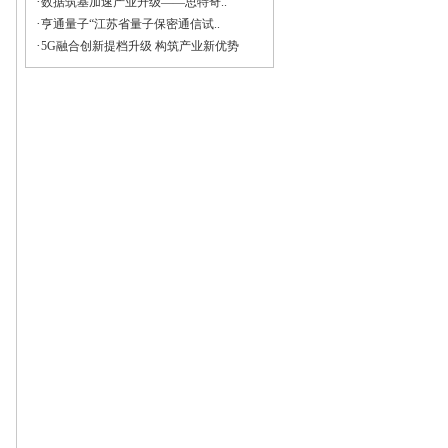
·
数据筑基加速产业升级——思特奇..
·
亨通量子“江苏省量子保密通信试..
·
5G融合创新提档升级 构筑产业新优势