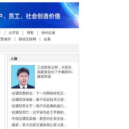
|
|
|
子
元宇宙
博客
特约记者
|
|
智慧城市
移动互联网
会展
人物
工信部张云明：大部分
国家新划分了中频段6G
频谱资源
·
信通院曹蓟光：下一代网络研究正..
·
信通院张海懿：量子信息技术已进..
·
信通院李文宇：医疗仍是脑机接口..
·
信通院周兰：元宇宙尚处于早期的..
·
中国信通院孟楠：新型内生安全技..
·
栗蔚：算力互联互通体系让算力真..