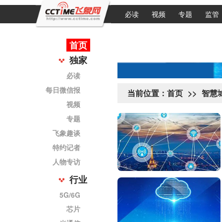
必读
视频
专题
监管
首页
独家
必读
每日微信报
当前位置：
首页
>>
智慧
视频
专题
飞象趣谈
特约记者
人物专访
行业
5G/6G
芯片