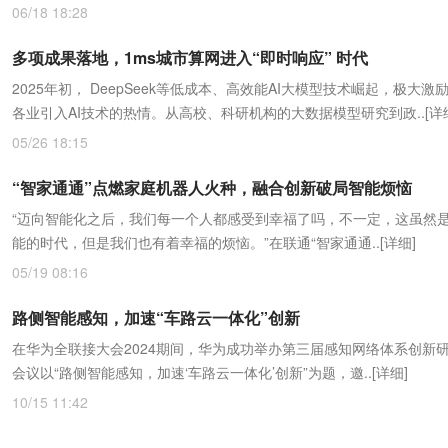
06/18 18:28
多项成果落地，1ms城市算网进入“即时响应” 时代
2025年初， DeepSeek等低成本、高效能AI大模型技术崛起，极大激
各业引入AI技术的热情。从高校、科研机构的大数据模型研究到政..
[详
05/26 18:15
“智家通通”点燃家庭机器人火种，融合创新破局智能烦恼
“迈向智能化之后，我们每一个人都感受到幸福了吗，不一定，这虽然
能的时代，但是我们也有着幸福的烦恼。”在联通“智家通通..
[详细]
05/19 08:16
路侧智能感知，加速“车路云一体化”创新
在华为全联接大会2024期间，华为成功举办第三届感知网络体系创新
会议以“路侧智能感知，加速‘车路云一体化’创新”为题，邀..
[详细]
10/15 11:42