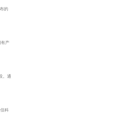
布的
拥有产
设。通
中信科