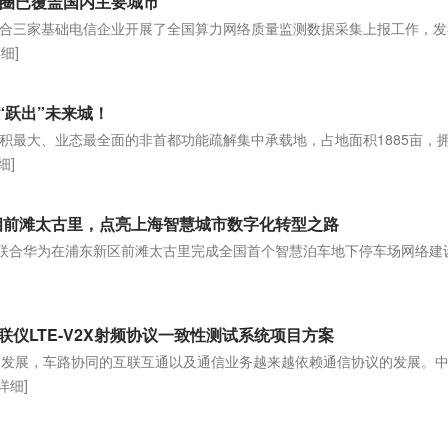
延圈已覆盖国内主要城市
合三家基础电信企业开展了全国算力网络质量监测数据采集上报工作，发
详细]
“跃出”未来城！
积最大、业态最全面的非首都功能疏解集中承载地，占地面积1885亩，
细]
亮相前滩太古里，点亮上海智慧城市数字化转型之路
动联合华为在浦东新区前滩太古里完成全国首个智慧泊车地下停车场网络建
仪LTE-V2X射频协议一致性测试系统项目方案
的快速发展，车路协同的互联互通以及通信业务越来越依赖通信协议的发展。
[详细]