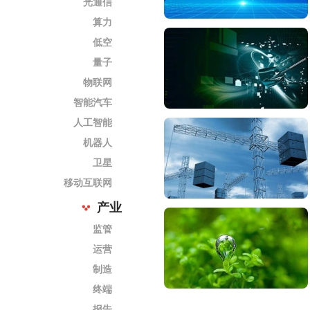
光通信
算力
低空
量子
物联网
智能汽车
人工智能
机器人
卫星
移动互联网
产业
监管
运营
制造
终端
报告