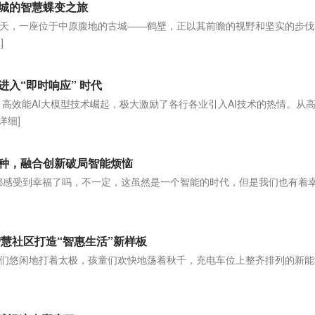
古城的智慧蝶变之旅
天，一座位于中原腹地的古城——鹤壁，正以其前瞻的视野和坚实的步伐
]
进入“即时响应” 时代
低成本、高效能AI大模型技术崛起，极大激励了各行各业引入AI技术的热情。从
[详细]
火种，融合创新破局智能烦恼
都感受到幸福了吗，不一定，这虽然是一个智能的时代，但是我们也有着
慧社区打造“智惠生活”新样板
们悠闲地打着太极，孩童们欢快地荡着秋千，充电车位上整齐排列的新能
]