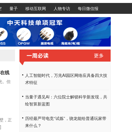
空
量子
移动互联网
人物专访
每日微信报
刻在线
人工智能时代，万兆AI园区网络应具备四大技
光。但
术特征
当量子遇见AI：六位院士解锁科学新发现，共
绘智算新蓝图
历经最严苛电竞“试炼”，骁龙能给普通玩家带
壁，正
来什么？
]