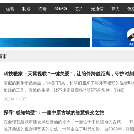
运营
制造
终端
5G/6G
芯片
光通信
算力
低
城市
科技暖家：天翼视联 “一键关爱”，让陪伴跨越距离，守护时
寒假的脚步悄然而至，“神兽”归巢，长辈们迎来了与孙辈相守的温馨时
忙碌的工作、奔波的生活，让不少家庭面临“想陪不能常伴”..
[详细]
02/04 11:37
探寻“感知鹤壁”：一座中原古城的智慧蝶变之旅
在全球智慧城市建设风起云涌的今天，一座位于中原腹地的古城——鹤
以其前瞻的视野和坚实的步伐，悄然走在了时代前沿。自2023年..
[详细