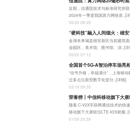
信通院：算力网络20毫秒时
近期，信通院技术与标准研究所联
2024年一季度我国算力网络质..
[
05/20 08:25
“硬科技”融入人间烟火：雄安
金湖未来城是雄安新区当前建筑面
业园区，美术馆、图书馆、演..
[详
05/20 07:12
全国首个5G-A智泊停车场
“信号升格，幸福满分”，上海移
过多点位新型数字化室分..
[详细]
03/19 09:35
荣誉榜丨中信科移动旗下大唐联
随着 C-V2X车联网通信技术
移动旗下大唐联仪LTE-V2X射频..
01/09 20:39