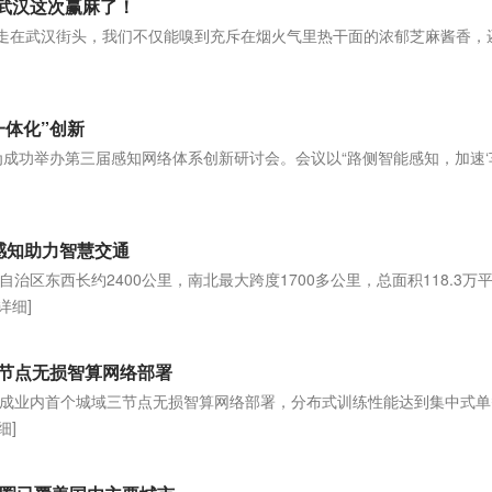
！武汉这次赢麻了！
。走在武汉街头，我们不仅能嗅到充斥在烟火气里热干面的浓郁芝麻酱香，
一体化”创新
为成功举办第三届感知网络体系创新研讨会。会议以“路侧智能感知，加速‘
感知助力智慧交通
治区东西长约2400公里，南北最大跨度1700多公里，总面积118.3万
[详细]
节点无损智算网络部署
成业内首个城域三节点无损智算网络部署，分布式训练性能达到集中式单
细]