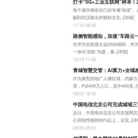
打卡“5G+工业互联网”样本
每个城市都有自己的专属“味道”
触到武汉散出的独特文化..
[详细]
11/12 06:30
路侧智能感知，加速“车路云
在华为全联接大会2024期间，华
一体化’创新”为题，邀..
[详细]
10/15 11:42
青城智慧交管：AI算力+全域
作为典型的地广人稀区域，内蒙古自
里，约2400万人口，其中400多..
08/05 16:42
中国电信北京公司完成城域三
近日，中国电信北京公司在现网完
心训练性能的90%以上，证实..
[详
05/20 09:51