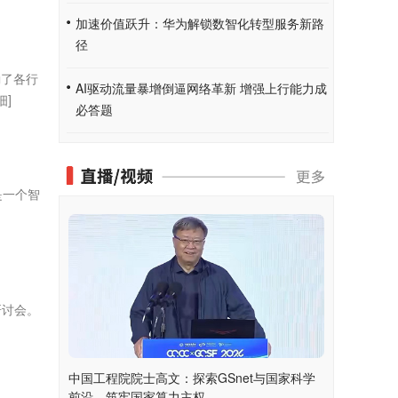
加速价值跃升：华为解锁数智化转型服务新路
径
励了各行
AI驱动流量暴增倒逼网络革新 增强上行能力成
细]
必答题
是一个智
研讨会。
中国工程院院士高文：探索GSnet与国家科学
前沿，筑牢国家算力主权