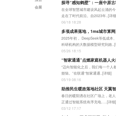
探寻“感知鹤壁”：一座中原
会展
在全球智慧城市建设风起云涌的今
走在了时代前沿。自2023年..
[详细
06/18 18:28
多项成果落地，1ms城市算网
2025年初， DeepSeek等
科研机构的大数据模型研究到政..
05/26 18:15
“智家通通”点燃家庭机器人
“迈向智能化之后，我们每一个人
烦恼。”在联通“智家通通..
[详细]
05/19 08:16
助推民生暖政落地社区 天翼智
春日的暖阳洒在社区广场上，老人
正通过智能系统有序充电…..
[详细
03/12 17:17