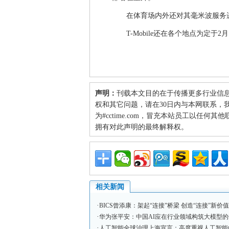
在体育场内外还对其毫米波服务
T-Mobile还在各个地点为定
声明：
刊载本文目的在于传播更多行业信
权和其它问题，请在30日内与本网联系，我们将
为#cctime.com，冒充本站员工以任
拥有对此声明的最终解释权。
相关新闻
·
BICS曾添康：架起“连接”桥梁 创造“连接”新价值
·
华为张平安：中国AI应在行业领域构筑大模型
·
人工智能全球治理上海宣言：高度重视人工智能