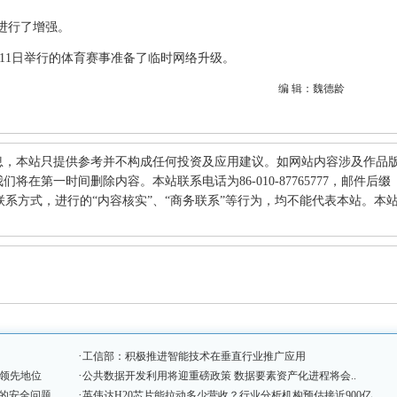
进行了增强。
于2月11日举行的体育赛事准备了临时网络升级。
编 辑：魏德龄
息，本站只提供参考并不构成任何投资及应用建议。如网站内容涉及作品
在第一时间删除内容。本站联系电话为86-010-87765777，邮件后缀
何其他联系方式，进行的“内容核实”、“商务联系”等行为，均不能代表本站。本
·
工信部：积极推进智能技术在垂直行业推广应用
·
的领先地位
公共数据开发利用将迎重磅政策 数据要素资产化进程将会..
·
的安全问题
英伟达H20芯片能拉动多少营收？行业分析机构预估接近900亿