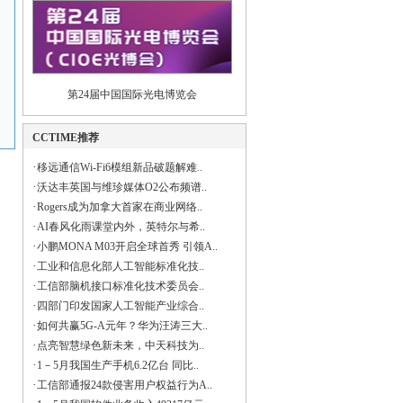
第24届中国国际光电博览会
CCTIME推荐
·
移远通信Wi-Fi6模组新品破题解难..
·
沃达丰英国与维珍媒体O2公布频谱..
·
Rogers成为加拿大首家在商业网络..
·
AI春风化雨课堂内外，英特尔与希..
·
小鹏MONA M03开启全球首秀 引领A..
·
工业和信息化部人工智能标准化技..
·
工信部脑机接口标准化技术委员会..
·
四部门印发国家人工智能产业综合..
·
如何共赢5G-A元年？华为汪涛三大..
·
点亮智慧绿色新未来，中天科技为..
·
1－5月我国生产手机6.2亿台 同比..
·
工信部通报24款侵害用户权益行为A..