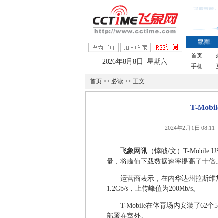
|
首页
2026年8月8日 星期六
|
手机
首页
>>
必读
>> 正文
T-Mo
2024年2月1日 08:
飞象网讯
（悻眓/文）T-Mobi
量，将峰值下载数据速率提高了十倍
运营商表示，在内华达州拉斯维加斯
1.2Gb/s，上传峰值为200Mb/s。
T-Mobile在体育场内安装了
部署在室外。