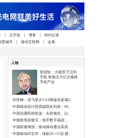
|
|
|
子
元宇宙
博客
特约记者
|
|
智慧城市
移动互联网
会展
人物
邬贺铨：大模型下沉到
手机 将激活万亿元规模
手机产业
·
刘庆峰：讯飞星火V4.0将提供多项G..
·
中国移动设计院原副院长刘涛：6G..
·
中国信通院胡坚波：头部领先、以..
·
中国铁塔赵敬宝：筑牢数字基础，..
·
中国联通傅强：推动移动通信高质..
·
中国移动邱宝华：续航5G+计划 拥..