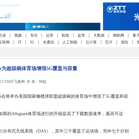
|
|
|
|
|
|
|
|
必读
视频
专访
运营
制造
监管
大数据
物联网
量
|
|
|
|
|
|
|
|
互联网
IT
5G
光通信
人工智能
云计算
芯片
报告
bile为超级碗体育场增强5G覆盖与容量
11 CCTIME飞象网 作 者：悻眓
le US在将举办美国国家橄榄球联盟超级碗的体育场中增强了5G覆盖和容
。
的Allegiant体育场进行的升级提高了下载数据速率，最高可达
62个5G分布式天线系统（DAS），其中三个覆盖了运动场，另外七个分别